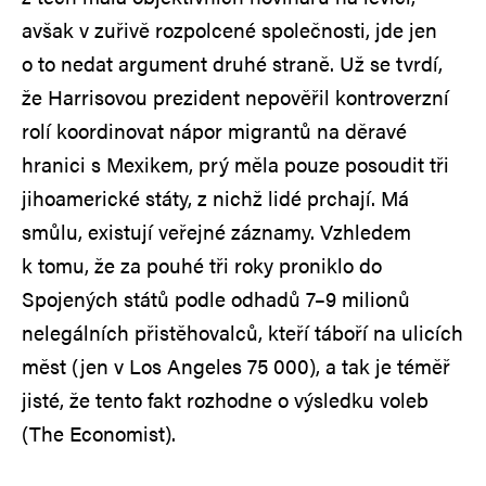
avšak v zuřivě rozpolcené společnosti, jde jen
o to nedat argument druhé straně. Už se tvrdí,
že Harrisovou prezident nepověřil kontroverzní
rolí koordinovat nápor migrantů na děravé
hranici s Mexikem, prý měla pouze posoudit tři
jihoamerické státy, z nichž lidé prchají. Má
smůlu, existují veřejné záznamy. Vzhledem
k tomu, že za pouhé tři roky proniklo do
Spojených států podle odhadů 7–9 milionů
nelegálních přistěhovalců, kteří táboří na ulicích
měst (jen v Los Angeles 75 000), a tak je téměř
jisté, že tento fakt rozhodne o výsledku voleb
(The Economist).