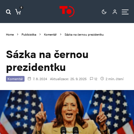
0
Home
Publicistika
Komentář
Sázka na černou prezidentku
Sázka na černou
prezidentku
Komentář
7. 8. 2024
Aktualizace:
25. 9. 2025
12
2 min. čtení