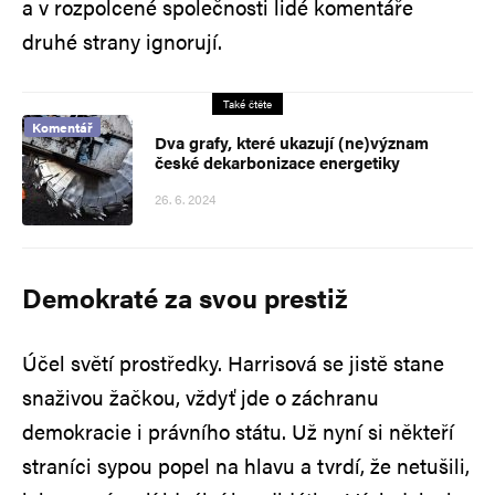
a v rozpolcené společnosti lidé komentáře
druhé strany ignorují.
Také čtěte
Komentář
Dva grafy, které ukazují (ne)význam
české dekarbonizace energetiky
26. 6. 2024
Demokraté za svou prestiž
Účel světí prostředky. Harrisová se jistě stane
snaživou žačkou, vždyť jde o záchranu
demokracie i právního státu. Už nyní si někteří
straníci sypou popel na hlavu a tvrdí, že netušili,