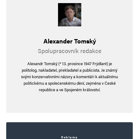
jiri gottlieb
Odpovědět
8. 8. 2024 (18:30)
koncerty byly a jsou ok ale bubáci vycítili že
Alexander Tomský
je tu skvělá příležitost jak odpornému
Spolupracovník redakce
„západu“ zkazit náladu
Alexandr Tomský (* 13. prosince 1947 Frýdlant) je
politolog, nakladatel, překladatel a publicista. Je známý
svými konzervativními názory a komentáři k aktuálnímu
hloubal
Odpovědět
politickému a společenskému dění, zejména v České
republice a ve Spojeném království.
8. 8. 2024 (10:58)
vy to víte, já to vím. už 897. den nás fialovo
zkorumpovaná, organizovaná, ulhaná,
darebácká vládní kriminální pětimafie řetězově,
v rozporu se slibem poslance a senátora
Reklama