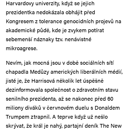
Harvardovy univerzity, když se jejich
prezidentka nedokázala obhájit před
Kongresem z tolerance genocidních projevů na
akademické půdě, kde je zvykem potírat
sebemenší náznaky tzv. nenávistné
mikroagrese.
Nevím, jak mocná jsou v době sociálních sítí
chapadla Medůzy amerických liberálních médií,
jisté je, že Harrisová několik let úspěšně
dezinformovala společnost o zdravotním stavu
senilního prezidenta, až se nakonec před 60
miliony diváků v červnovém duelu s Donaldem
Trumpem ztrapnil. A teprve když už nešlo
skrývat, že král je nahý, partajní deník The New