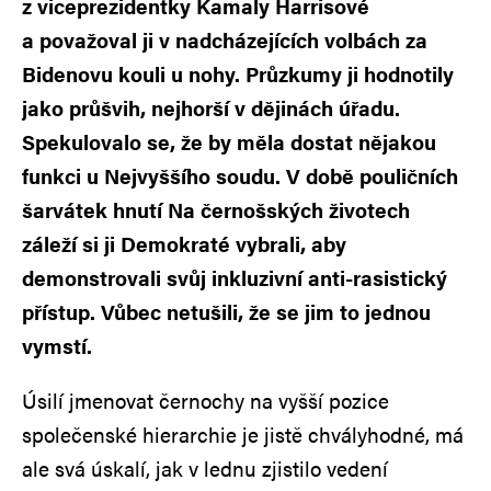
z viceprezidentky Kamaly Harrisové
a považoval ji v nadcházejících volbách za
Bidenovu kouli u nohy. Průzkumy ji hodnotily
jako průšvih, nejhorší v dějinách úřadu.
Spekulovalo se, že by měla dostat nějakou
funkci u Nejvyššího soudu. V době pouličních
šarvátek hnutí Na černošských životech
záleží si ji Demokraté vybrali, aby
demonstrovali svůj inkluzivní anti-rasistický
přístup. Vůbec netušili, že se jim to jednou
vymstí.
Úsilí jmenovat černochy na vyšší pozice
společenské hierarchie je jistě chvályhodné, má
ale svá úskalí, jak v lednu zjistilo vedení