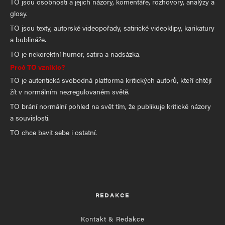
TO jsou osobnosti a jejich názory, komentáře, rozhovory, analýzy a
glosy.
TO jsou texty, autorské videopořady, satirické videoklipy, karikatury
a bublináže.
TO je nekorektní humor, satira a nadsázka.
Proč TO vzniklo?
TO je autentická svobodná platforma kritických autorů, kteří chtějí
žít v normálním nezregulovaném světě.
TO brání normální pohled na svět tím, že publikuje kritické názory
a souvislosti.
TO chce bavit sebe i ostatní.
REDAKCE
Kontakt & Redakce