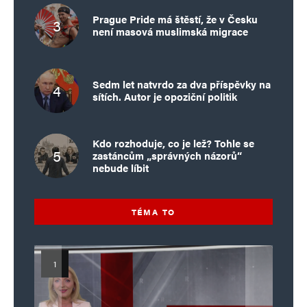
Prague Pride má štěstí, že v Česku
není masová muslimská migrace
Sedm let natvrdo za dva příspěvky na
sítích. Autor je opoziční politik
Kdo rozhoduje, co je lež? Tohle se
zastáncům „správných názorů“
nebude líbit
TÉMA TO