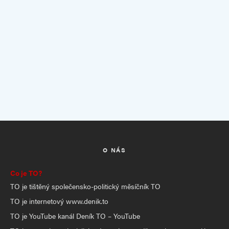
O NÁS
Co je TO?
TO je tištěný společensko-politický měsíčník TO
TO je internetový www.denik.to
TO je YouTube kanál Deník TO – YouTube