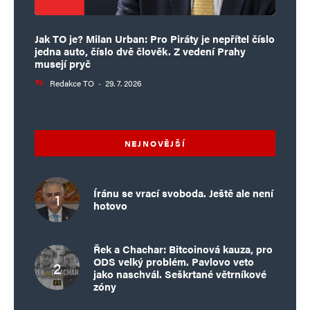
Jak TO je? Milan Urban: Pro Piráty je nepřítel číslo
jedna auto, číslo dvě člověk. Z vedení Prahy
musejí pryč
Redakce TO
·
29. 7. 2026
NEJNOVĚJŠÍ
Íránu se vrací svoboda. Ještě ale není
hotovo
Řek a Chachar: Bitcoinová kauza, pro
ODS velký problém. Pavlovo veto
jako naschvál. Seškrtané větrníkové
zóny