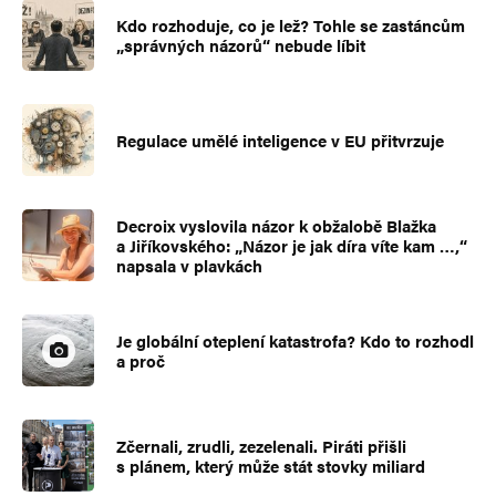
Kdo rozhoduje, co je lež? Tohle se zastáncům
„správných názorů“ nebude líbit
Regulace umělé inteligence v EU přitvrzuje
Decroix vyslovila názor k obžalobě Blažka
a Jiříkovského: „Názor je jak díra víte kam …,“
napsala v plavkách
Je globální oteplení katastrofa? Kdo to rozhodl
a proč
Zčernali, zrudli, zezelenali. Piráti přišli
s plánem, který může stát stovky miliard