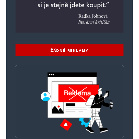
Jméno
*
E-mail
*
Webová stránka
ŽÁDNÉ REKLAMY
Uložit do prohlížeče jméno, e-mail a webovou stránku pro budoucí
komentáře.
Informujte mě o nových komentářích e-mailem.
Informujte mě o nových příspěvcích e-mailem.
Alternative: