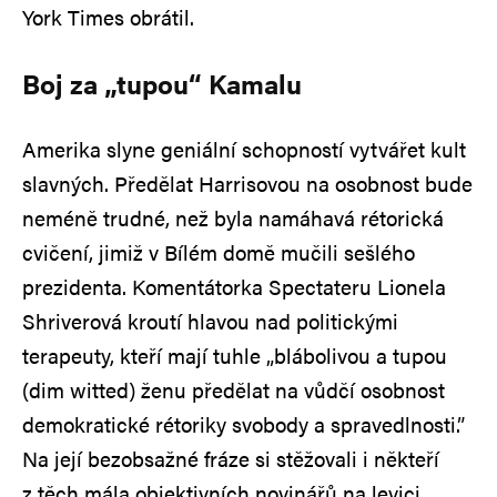
York Times obrátil.
Boj za „tupou“ Kamalu
Amerika slyne geniální schopností vytvářet kult
slavných. Předělat Harrisovou na osobnost bude
neméně trudné, než byla namáhavá rétorická
cvičení, jimiž v Bílém domě mučili sešlého
prezidenta. Komentátorka Spectateru Lionela
Shriverová kroutí hlavou nad politickými
terapeuty, kteří mají tuhle „blábolivou a tupou
(dim witted) ženu předělat na vůdčí osobnost
demokratické rétoriky svobody a spravedlnosti.”
Na její bezobsažné fráze si stěžovali i někteří
z těch mála objektivních novinářů na levici,