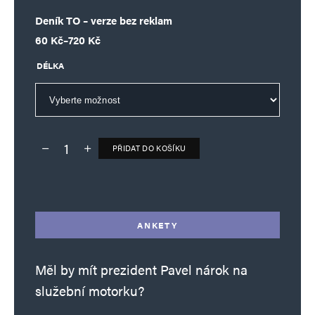
Deník TO – verze bez reklam
Rozpětí cen: 60 Kč až 720 Kč
60
Kč
–
720
Kč
DÉLKA
PŘIDAT DO KOŠÍKU
Deník TO – verze bez reklam množství
Alternative:
ANKETY
Měl by mít prezident Pavel nárok na
služební motorku?