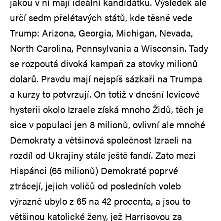
jakou v ní mají ideální kandidátku. Výsledek ale
určí sedm přelétavých států, kde těsně vede
Trump: Arizona, Georgia, Michigan, Nevada,
North Carolina, Pennsylvania a Wisconsin. Tady
se rozpoutá divoká kampaň za stovky milionů
dolarů. Pravdu mají nejspíš sázkaři na Trumpa
a kurzy to potvrzují. On totiž v dnešní levicové
hysterii okolo Izraele získá mnoho Židů, těch je
sice v populaci jen 8 milionů, ovlivní ale mnohé
Demokraty a většinová společnost Izraeli na
rozdíl od Ukrajiny stále ještě fandí. Zato mezi
Hispánci (65 milionů) Demokraté poprvé
ztrácejí, jejich voličů od posledních voleb
výrazně ubylo z 65 na 42 procenta, a jsou to
většinou katolické ženy, jež Harrisovou za