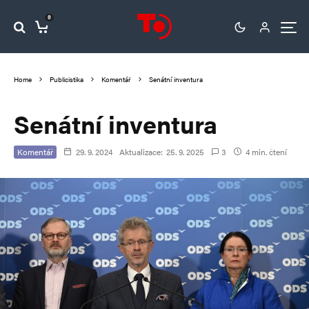
0
Home
Publicistika
Komentář
Senátní inventura
Senátní inventura
Komentář
29. 9. 2024
Aktualizace:
25. 9. 2025
3
4 min. čtení