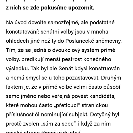
z nich se zde pokusíme upozornit.
Na úvod dovolte samozřejmé, ale podstatné
konstatování: senátní volby jsou v mnoha
ohledech jiné než ty do Poslanecké sněmovny.
Tím, že se jedná o dvoukolový systém přímé
volby, predikují menší pestrost konečného
výsledku. Tak byl ale Senát kdysi konstruován
a nemá smysl se u toho pozastavovat. Druhým
faktem je, že v přímé volbě velmi často působí
samo jméno nebo veřejná pověst kandidáta,
které mohou často „přetlouci“ stranickou
příslušnost či nominující subjekt. Dotyčný byl
prostě zvolen „sám za sebe“, i když za ním
nějaká strana téměř vždy stojí.