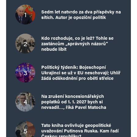
Sedm let natvrdo za dva příspěvky na
sítích. Autor je opoziční politik
Kdo rozhoduje, co je lež? Tohle se
zastáncům „správných názorů“
nebude líbit
Politický týdeník: Bojeschopní
Ukrajinci se už v EU neschovají; Uhlíř
žádá odškodnění pro oběti střelce
Na zrušení koncesionářských
poplatků od 1. 1. 2027 bych si
nevsadil…, říká Pavel Matocha
Tato kniha ovlivňuje geopolitické
uvažování Putinova Ruska. Kam řadí
Českou republiku?