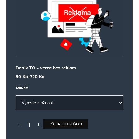
Deník TO – verze bez reklam
Rozpětí cen: 60 Kč až 720 Kč
60
Kč
–
720
Kč
DÉLKA
PŘIDAT DO KOŠÍKU
Deník TO – verze bez reklam množství
Alternative: