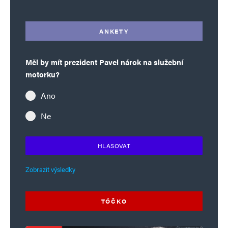
ANKETY
Měl by mít prezident Pavel nárok na služební
motorku?
Ano
Ne
HLASOVAT
Zobrazit výsledky
TÓČKO