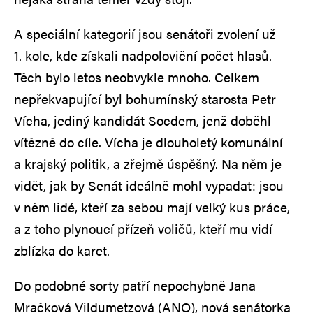
A speciální kategorií jsou senátoři zvolení už
1. kole, kde získali nadpoloviční počet hlasů.
Těch bylo letos neobvykle mnoho. Celkem
nepřekvapující byl bohumínský starosta Petr
Vícha, jediný kandidát Socdem, jenž doběhl
vítězně do cíle. Vícha je dlouholetý komunální
a krajský politik, a zřejmě úspěšný. Na něm je
vidět, jak by Senát ideálně mohl vypadat: jsou
v něm lidé, kteří za sebou mají velký kus práce,
a z toho plynoucí přízeň voličů, kteří mu vidí
zblízka do karet.
Do podobné sorty patří nepochybně Jana
Mračková Vildumetzová (ANO), nová senátorka