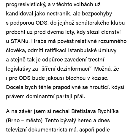
progresivistický, a v těchto volbách už
kandidoval jako nestraník, ale bezpochyby
s podporou ODS, do jejíhož senátorského klubu
přeběhl už před dvěma lety, kdy složil členství
u STANu. Hraba má pověst relativně rozumného
člověka, odmítl ratifikaci Istanbulské úmluvy
a stejně tak je odpůrce zavedení trestní
legislativy za „šíření dezinformací“. Možná, že
i pro ODS bude jakousi blechou v kožiše.
Docela bych téhle prapodivně se hroutící, kdysi
právem dominantní partaji přál.
A na závěr jsem si nechal Břetislava Rychlíka
(Brno – město). Tento bývalý herec a dnes
televizní dokumentarista má, aspoň podle