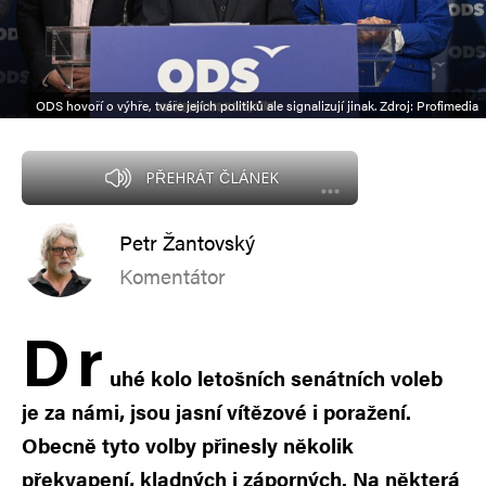
ODS hovoří o výhře, tváře jejích politiků ale signalizují jinak. Zdroj: Profimedia
PŘEHRÁT ČLÁNEK
Petr Žantovský
Komentátor
D
r
uhé kolo letošních senátních voleb
je za námi, jsou jasní vítězové i poražení.
Obecně tyto volby přinesly několik
překvapení, kladných i záporných. Na některá