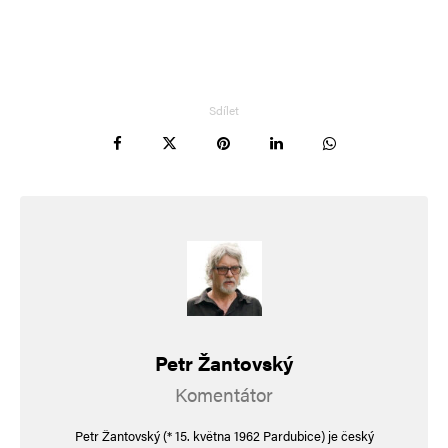
E-mail
*
Webová stránka
Sdílet
Uložit do prohlížeče jméno, e-mail a webovou stránku pro budoucí
komentáře.
Informujte mě o nových komentářích e-mailem.
Informujte mě o nových příspěvcích e-mailem.
Alternative:
Petr Žantovský
Komentátor
Petr Žantovský (* 15. května 1962 Pardubice) je český