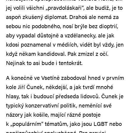
jej volili všichni „pravdoláskaři“, ale budiž, je to
aspoň zkušený diplomat. Drahoš ale nemá za
sebou nic podobného, nosí brýle bez dioptrií,
aby vypadal důstojně a vzdělanecky, ale jak
kdosi poznamenal v médiích, vidět byl vždy, jen
když někam kandidoval. Pak zmizel z očí.
Nejinak to asi bude i tentokrát.
A konečně ve Vsetíně zabodoval hned v prvním
kole Jiří Čunek, někdejší, a jak tvrdí mnohé
hlasy, tak i budoucí předseda lidovců. Čunek je
typický konzervativní politik, neměnící své
názory jak košile, mající rázné postoje
k „populárním“ tématům, jako jsou LGBT nebo
nepřizpůsobiví spoluobčané. Pro pravici