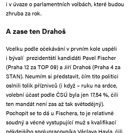
i v úvaze o parlamentních volbách, které budou
zhruba za rok.
A zase ten Drahoš
Vcelku podle očekávání v prvním kole uspěli
i bývalí prezidentští kandidáti Pavel Fischer
(Praha 12 za TOP 09) a Jiří Drahoš (Praha 4 za
STAN). Neumím si představit, čím tito politici
oslnili tolik příznivců (i když – ruku na srdce,
volební účast podle ČSÚ byla jen 17,54 %, čili
ten mandát není zas až tak světodějný).
Pochopit se to dá u Fischera, to je relativně
soudný a věcně vystupující muž s kvalifikací
někdejšího spolupracovníka Václava Havla, čili