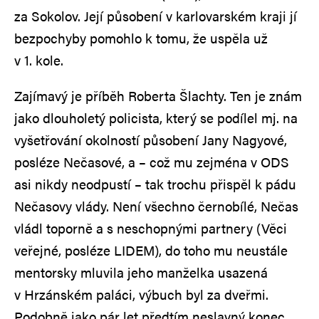
za Sokolov. Její působení v karlovarském kraji jí
bezpochyby pomohlo k tomu, že uspěla už
v 1. kole.
Zajímavý je příběh Roberta Šlachty. Ten je znám
jako dlouholetý policista, který se podílel mj. na
vyšetřování okolností působení Jany Nagyové,
posléze Nečasové, a – což mu zejména v ODS
asi nikdy neodpustí – tak trochu přispěl k pádu
Nečasovy vlády. Není všechno černobílé, Nečas
vládl toporně a s neschopnými partnery (Věci
veřejné, posléze LIDEM), do toho mu neustále
mentorsky mluvila jeho manželka usazená
v Hrzánském paláci, výbuch byl za dveřmi.
Podobně jako pár let předtím neslavný konec