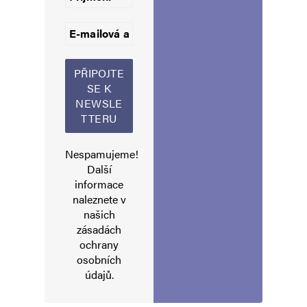
Napsat komentář
Vaše e-mailová adresa nebude zveřejněna.
Vyžadované informace jsou
označeny
*
Komentář
*
Nespamujeme!
Další
informace
naleznete v
našich
zásadách
ochrany
osobních
údajů
.
Jméno
*