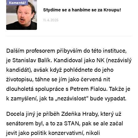
Komentář
Stydíme se a hanbíme se za Kroupu!
11. 4. 2025
Dalším profesorem přibyvším do této instituce,
je Stanislav Balík. Kandidoval jako NK (nezávislý
kandidát), avšak když pohlédnete do jeho
životopisu, táhne se jím jako červená nit
dlouholetá spolupráce s Petrem Fialou. Takže je
k zamyšlení, jak ta „nezávislost“ bude vypadat.
Docela jiný je příběh Zdeňka Hraby, který už
senátorem byl, a to za STAN, pak se ale začal
jevit jako politik konzervativní, nikoli