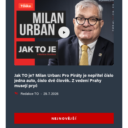
TÓčko
Jak TO je? Milan Urban: Pro Piráty je nepřítel číslo
jedna auto, číslo dvě člověk. Z vedení Prahy
musejí pryč
Redakce TO
·
29. 7. 2026
NEJNOVĚJŠÍ