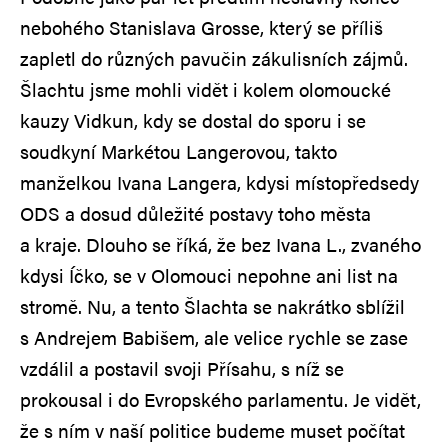
nebohého Stanislava Grosse, který se příliš
zapletl do různých pavučin zákulisních zájmů.
Šlachtu jsme mohli vidět i kolem olomoucké
kauzy Vidkun, kdy se dostal do sporu i se
soudkyní Markétou Langerovou, takto
manželkou Ivana Langera, kdysi místopředsedy
ODS a dosud důležité postavy toho města
a kraje. Dlouho se říká, že bez Ivana L., zvaného
kdysi Íčko, se v Olomouci nepohne ani list na
stromě. Nu, a tento Šlachta se nakrátko sblížil
s Andrejem Babišem, ale velice rychle se zase
vzdálil a postavil svoji Přísahu, s níž se
prokousal i do Evropského parlamentu. Je vidět,
že s ním v naší politice budeme muset počítat