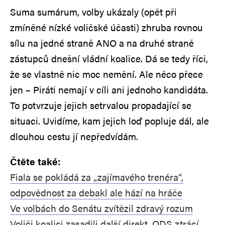
Suma sumárum, volby ukázaly (opět při
zmíněné nízké voličské účasti) zhruba rovnou
sílu na jedné straně ANO a na druhé straně
zástupců dnešní vládní koalice. Dá se tedy říci,
že se vlastně nic moc nemění. Ale něco přece
jen – Piráti nemají v cíli ani jednoho kandidáta.
To potvrzuje jejich setrvalou propadající se
situaci. Uvidíme, kam jejich loď popluje dál, ale
dlouhou cestu jí nepředvídám.
Čtěte také:
Fiala se pokládá za „zajímavého trenéra“,
odpovědnost za debakl ale hází na hráče
Ve volbách do Senátu zvítězil zdravý rozum
Voliči koalici zasadili další direkt. ODS ztrácí