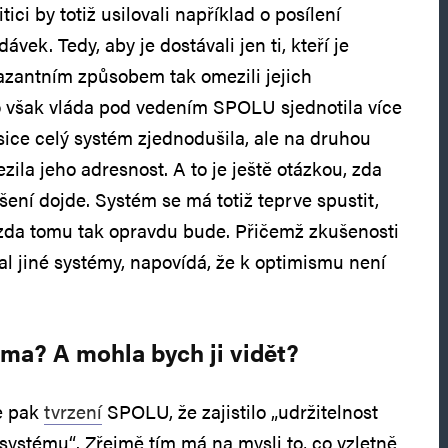
ici by totiž usilovali například o posílení
ávek. Tedy, aby je dostávali jen ti, kteří je
razantním způsobem tak omezili jejich
o však vláda pod vedením SPOLU sjednotila více
sice celý systém zjednodušila, ale na druhou
zila jeho adresnost. A to je ještě otázkou, zda
ení dojde. Systém se má totiž teprve spustit,
 zda tomu tak opravdu bude. Přičemž zkušenosti
val jiné systémy, napovídá, že k optimismu není
ma? A mohla bych ji vidět?
e pak
tvrzení
SPOLU, že zajistilo „udržitelnost
stému“. Zřejmě tím má na mysli to, co vzletně