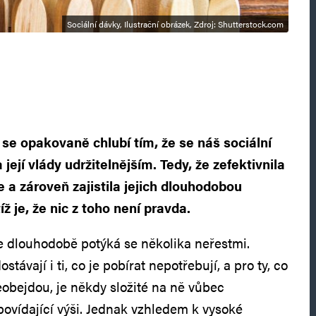
Sociální dávky, Ilustrační obrázek, Zdroj: Shutterstock.com
se opakovaně chlubí tím, že se náš sociální
 její vlády udržitelnějším. Tedy, že zefektivnila
e a zároveň zajistila jejich dlouhodobou
ž je, že nic z toho není pravda.
e dlouhodobě potýká se několika neřestmi.
stávají i ti, co je pobírat nepotřebují, a pro ty, co
obejdou, je někdy složité na ně vůbec
ovídající výši. Jednak vzhledem k vysoké