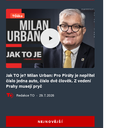
TÓčko
Jak TO je? Milan Urban: Pro Piráty je nepřítel
číslo jedna auto, číslo dvě člověk. Z vedení
Prahy musejí pryč
Redakce TO
·
29. 7. 2026
NEJNOVĚJŠÍ