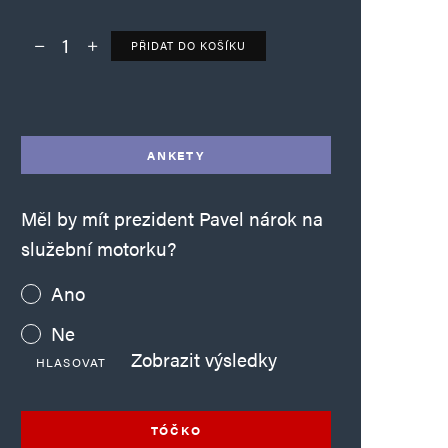
PŘIDAT DO KOŠÍKU
Deník TO – verze bez reklam množství
Alternative:
ANKETY
Měl by mít prezident Pavel nárok na
služební motorku?
Ano
Ne
Zobrazit výsledky
HLASOVAT
TÓČKO