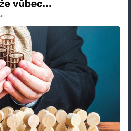
, že vůbec…
tení