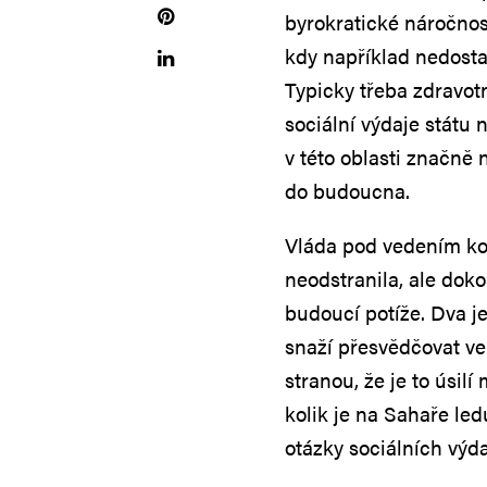
byrokratické náročnost
kdy například nedosta
Typicky třeba zdravotn
sociální výdaje státu 
v této oblasti značně
do budoucna.
Vláda pod vedením ko
neodstranila, ale dok
budoucí potíže. Dva j
snaží přesvědčovat ve
stranou, že je to úsilí
kolik je na Sahaře le
otázky sociálních výdaj