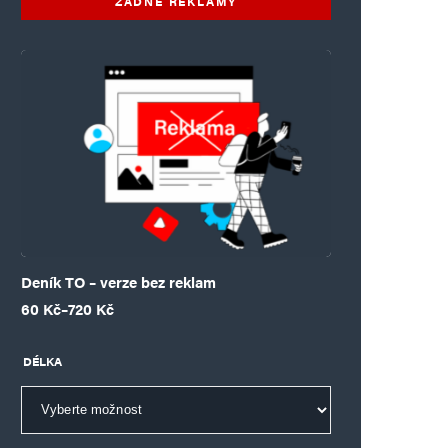
ŽÁDNÉ REKLAMY
Deník TO – verze bez reklam
Rozpětí cen: 60 Kč až 720 Kč
60
Kč
–
720
Kč
DÉLKA