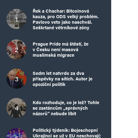
Řek a Chachar: Bitcoinová
kauza, pro ODS velký problém.
Pavlovo veto jako naschvál.
Seškrtané větrníkové zóny
Prague Pride má štěstí, že
v Česku není masová
muslimská migrace
Sedm let natvrdo za dva
příspěvky na sítích. Autor je
opoziční politik
Kdo rozhoduje, co je lež? Tohle
se zastáncům „správných
názorů“ nebude líbit
Politický týdeník: Bojeschopní
Ukrajinci se už v EU neschovají;