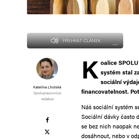
PŘEHRÁT ČLÁNEK
K
oalice SPOLU 
systém stal za
sociální výdaj
Kateřina Lhotská
financovatelnost. Potí
Spolupracovnice
redakce
Náš sociální systém s
Sociální dávky často do
se bez nich naopak ne
dosáhnout, nebo v odp