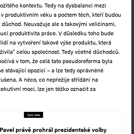
ložitého kontextu. Tedy na dysbalanci mezi
v produktivním věku a počtem těch, kteří budou
t důchod. Neuvažuje ale s takovými veličinami,
oucí produktivita práce. V důsledku toho bude
 lidí na vytvoření takové výše produktu, která
uživila“ celou společnost. Tedy včetně důchodců.
očívá v tom, že celá tato pseudoreforma byla
e stávající opozicí – a lze tedy oprávněně
rušena. A něco, co nepřežije střídání na
kutivní moci, lze jen těžko označit za
Také čtěte
 Pavel právě prohrál prezidentské volby