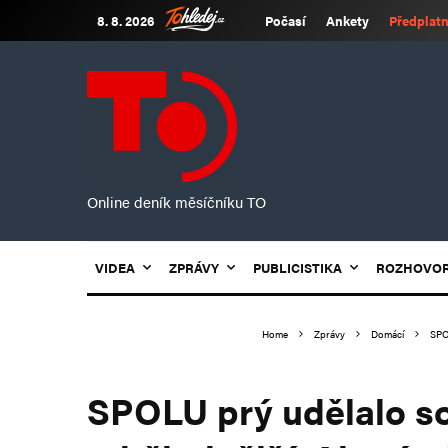
8. 8. 2026
Počasí
Ankety
Předplatn
Online deník měsíčníku TO
VIDEA
ZPRÁVY
PUBLICISTIKA
ROZHOVO
Home
Zprávy
Domácí
SPO
SPOLU prý udělalo so