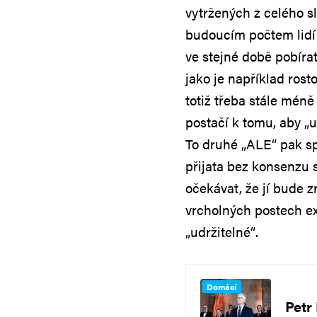
vytržených z celého s
budoucím počtem lidí 
ve stejné době pobíra
jako je například rost
totiž třeba stále méně
postačí k tomu, aby „
To druhé „ALE“ pak sp
přijata bez konsenzu s
očekávat, že jí bude z
vrcholných postech exe
„udržitelné“.
Domácí
Petr