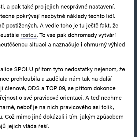
i, a pak také pro jejich nesprávné nastavení,
tečně pokrývají nezbytné náklady těchto lidí.
ě postižených. A vedle toho je tu ještě fakt, že
neustále
rostou
. To vše pak dohromady vytváří
 neutěšenou situaci a naznačuje i chmurný výhled
alice SPOLU přitom tyto nedostatky nejenom, že
once prohloubila a zadělala nám tak na další
ejí členové, ODS a TOP 09, se přitom dokonce
řejnost o své pravicové orientaci. A teď nechme
 marné, neboť je na nich pravicového asi tolik,
du. Což mimo jiné dokázali i tím, jakým způsobem
ů jejich vláda řeší.