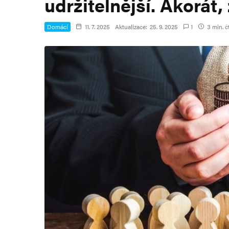
udržitelnější. Akorát
Domácí
11. 7. 2025
Aktualizace:
25. 9. 2025
1
3 min. č