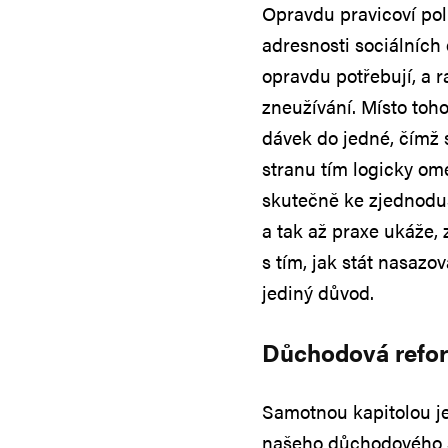
Opravdu pravicoví polit
adresnosti sociálních d
opravdu potřebují, a 
zneužívání. Místo toh
dávek do jedné, čímž 
stranu tím logicky ome
skutečně ke zjednoduš
a tak až praxe ukáže,
s tím, jak stát nasazo
jediný důvod.
Důchodová refor
Samotnou kapitolou j
našeho důchodového sy