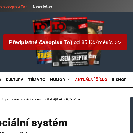
é časopisu To)
Newsletter
Předplatné časopisu To)
od 85 Kč/měsíc >>
R
KULTURA
TÉMA TO
HUMOR
AKTUÁLNÍ ČÍSLO
E-SHOP
LU prý udělalo sociální systém udržitelnější. Akorát, že vůbec…
ciální systém