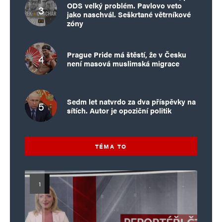
ODS velký problém. Pavlovo veto
jako naschvál. Seškrtané větrníkové
zóny
Prague Pride má štěstí, že v Česku
není masová muslimská migrace
Sedm let natvrdo za dva příspěvky na
sítích. Autor je opoziční politik
TÉMA TO