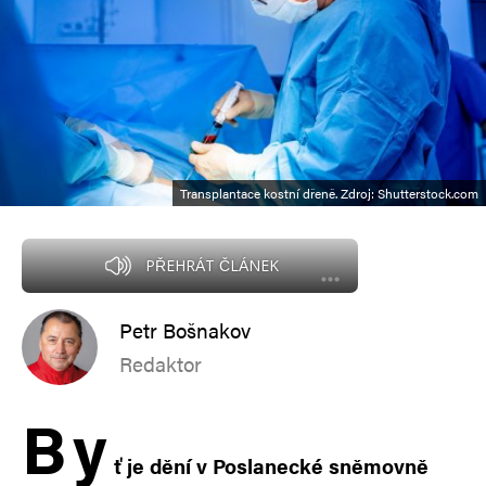
Transplantace kostní dřeně. Zdroj: Shutterstock.com
PŘEHRÁT ČLÁNEK
Petr Bošnakov
Redaktor
B
y
ť je dění v Poslanecké sněmovně