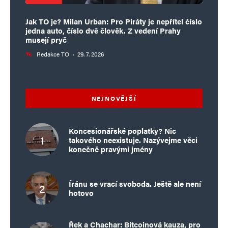
Jak TO je? Milan Urban: Pro Piráty je nepřítel číslo
jedna auto, číslo dvě člověk. Z vedení Prahy
musejí pryč
Redakce TO
·
29. 7. 2026
NEJNOVĚJŠÍ
Koncesionářské poplatky? Nic
takového neexistuje. Nazývejme věci
konečně pravými jmény
Íránu se vrací svoboda. Ještě ale není
hotovo
Řek a Chachar: Bitcoinová kauza, pro