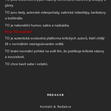
glosy.
TO jsou texty, autorské videopořady, satirické videoklipy, karikatury
a bublináže.
TO je nekorektní humor, satira a nadsázka.
Proč TO vzniklo?
TO je autentická svobodná platforma kritických autorů, kteří chtějí
žít v normálním nezregulovaném světě.
TO brání normální pohled na svět tím, že publikuje kritické názory
a souvislosti.
TO chce bavit sebe i ostatní.
REDAKCE
Kontakt & Redakce