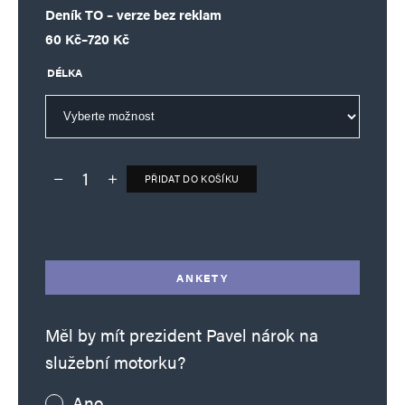
Deník TO – verze bez reklam
Rozpětí cen: 60 Kč až 720 Kč
60
Kč
–
720
Kč
DÉLKA
PŘIDAT DO KOŠÍKU
Deník TO – verze bez reklam množství
Alternative:
ANKETY
Měl by mít prezident Pavel nárok na
služební motorku?
Ano