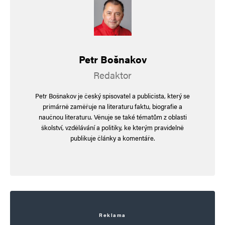
Vaše e-mailová adresa nebude zveřejněna.
Vyžadované informace jsou
označeny
*
Komentář
*
Petr Bošnakov
Redaktor
Petr Bošnakov je český spisovatel a publicista, který se
primárně zaměřuje na literaturu faktu, biografie a
naučnou literaturu. Věnuje se také tématům z oblasti
školství, vzdělávání a politiky, ke kterým pravidelně
publikuje články a komentáře.
Jméno
*
E-mail
*
Webová stránka
Reklama