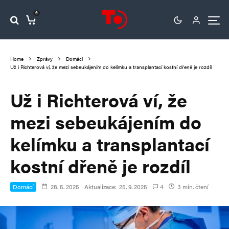
0
Home
Zprávy
Domácí
Už i Richterová ví, že mezi sebeukájením do kelímku a transplantací kostní dřeně je rozdíl
Už i Richterová ví, že
mezi sebeukájením do
kelímku a transplantací
kostní dřeně je rozdíl
Domácí
28. 5. 2025
Aktualizace:
25. 9. 2025
4
3 min. čtení