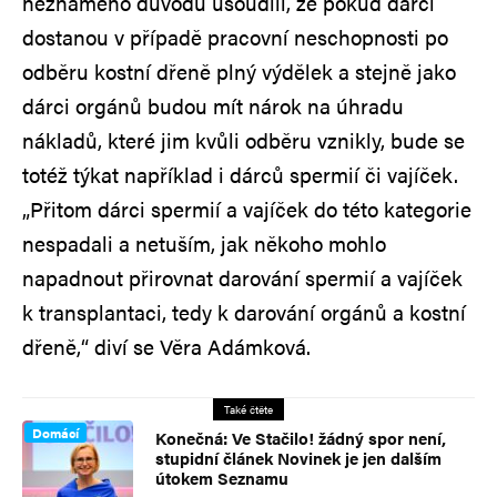
neznámého důvodu usoudili, že pokud dárci
dostanou v případě pracovní neschopnosti po
odběru kostní dřeně plný výdělek a stejně jako
dárci orgánů budou mít nárok na úhradu
nákladů, které jim kvůli odběru vznikly, bude se
totéž týkat například i dárců spermií či vajíček.
„Přitom dárci spermií a vajíček do této kategorie
nespadali a netuším, jak někoho mohlo
napadnout přirovnat darování spermií a vajíček
k transplantaci, tedy k darování orgánů a kostní
dřeně,“ diví se Věra Adámková.
Také čtěte
Domácí
Konečná: Ve Stačilo! žádný spor není,
stupidní článek Novinek je jen dalším
útokem Seznamu