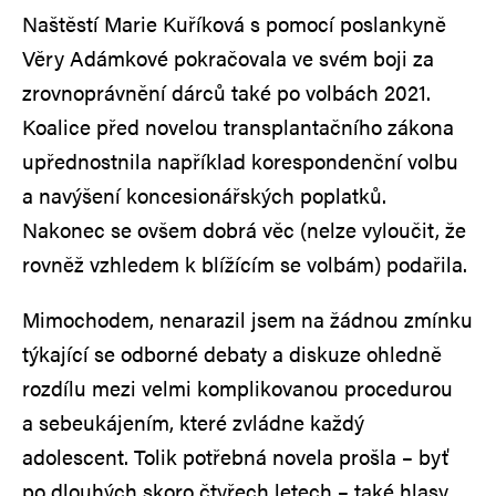
Naštěstí Marie Kuříková s pomocí poslankyně
Věry Adámkové pokračovala ve svém boji za
zrovnoprávnění dárců také po volbách 2021.
Koalice před novelou transplantačního zákona
upřednostnila například korespondenční volbu
a navýšení koncesionářských poplatků.
Nakonec se ovšem dobrá věc (nelze vyloučit, že
rovněž vzhledem k blížícím se volbám) podařila.
Mimochodem, nenarazil jsem na žádnou zmínku
týkající se odborné debaty a diskuze ohledně
rozdílu mezi velmi komplikovanou procedurou
a sebeukájením, které zvládne každý
adolescent. Tolik potřebná novela prošla – byť
po dlouhých skoro čtyřech letech – také hlasy