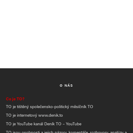
O NÁS
Co je TO?
TO je tištěný společensko-politický měsíčník TO
TO je internetový www.denik.to
TO je YouTube kanál Deník TO – YouTube
TO jsou osobnosti a jejich názory, komentáře, rozhovory, analýzy a