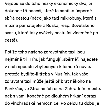
Vejdou se do toho hezky ekonomicky dva, či
dokonce tři pacoši, které ta sanitka úsporně
sbírá cestou (něco jako taxi mikrobusy, které si
možná pamatujete z Ruska, resp. Sovětského
svazu, které taky svážely cestující víceméně po
cestě).
Potíže toho našeho zdravotního taxi jsou
nejméně tři. Tím, jak fungují „sběrně“, najedete
v nich spoustu zbytečných kilometrů navíc,
protože bydlíte-li třeba v Nuslích, tak vaše
zdravotní taxi může ještě přibrat někoho na
Pankráci, ve Strašnicích či na Zahradním městě,
než s vámi konečně po dlouhém hrkání dorazí
do vinohradské nemocnice. Po celou tu dobu je