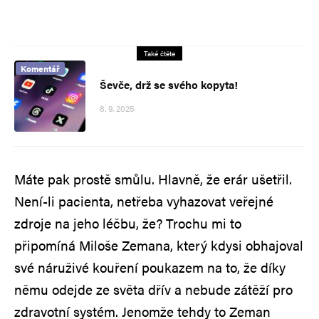
Také čtěte
Komentář
Ševče, drž se svého kopyta!
8. 9. 2025
Máte pak prostě smůlu. Hlavně, že erár ušetřil.
Není-li pacienta, netřeba vyhazovat veřejné
zdroje na jeho léčbu, že? Trochu mi to
připomíná Miloše Zemana, který kdysi obhajoval
své náruživé kouření poukazem na to, že díky
němu odejde ze světa dřív a nebude zátěží pro
zdravotní systém. Jenomže tehdy to Zeman