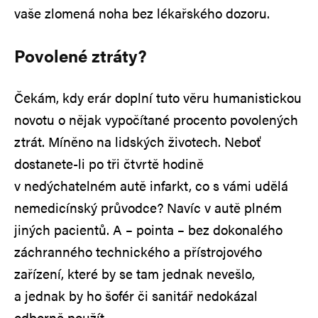
vaše zlomená noha bez lékařského dozoru.
Povolené ztráty?
Čekám, kdy erár doplní tuto věru humanistickou
novotu o nějak vypočítané procento povolených
ztrát. Míněno na lidských životech. Neboť
dostanete-li po tři čtvrtě hodině
v nedýchatelném autě infarkt, co s vámi udělá
nemedicínský průvodce? Navíc v autě plném
jiných pacientů. A – pointa – bez dokonalého
záchranného technického a přístrojového
zařízení, které by se tam jednak nevešlo,
a jednak by ho šofér či sanitář nedokázal
odborně použít.