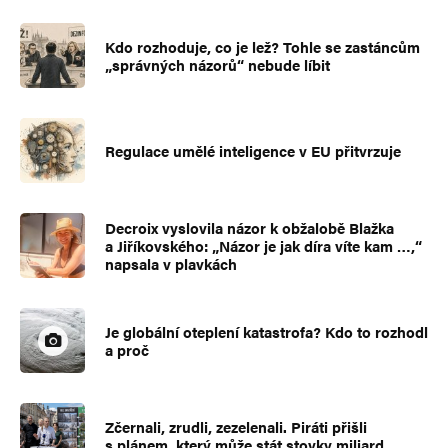
Kdo rozhoduje, co je lež? Tohle se zastáncům
„správných názorů“ nebude líbit
Regulace umělé inteligence v EU přitvrzuje
Decroix vyslovila názor k obžalobě Blažka
a Jiříkovského: „Názor je jak díra víte kam …,“
napsala v plavkách
Je globální oteplení katastrofa? Kdo to rozhodl
a proč
Zčernali, zrudli, zezelenali. Piráti přišli
s plánem, který může stát stovky miliard