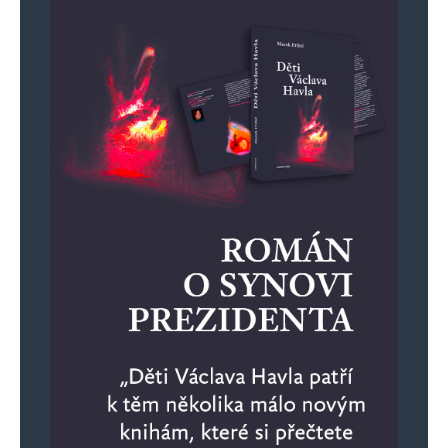
Jméno
*
E-mail
*
Webová stránka
Uložit do prohlížeče jméno, e-mail a webovou stránku pro budoucí
komentáře.
Informujte mě o nových komentářích e-mailem.