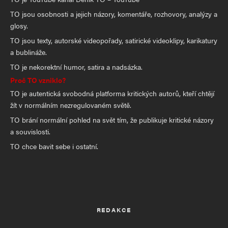
TO jsou osobnosti a jejich názory, komentáře, rozhovory, analýzy a
glosy.
TO jsou texty, autorské videopořady, satirické videoklipy, karikatury
a bublináže.
TO je nekorektní humor, satira a nadsázka.
Proč TO vzniklo?
TO je autentická svobodná platforma kritických autorů, kteří chtějí
žít v normálním nezregulovaném světě.
TO brání normální pohled na svět tím, že publikuje kritické názory
a souvislosti.
TO chce bavit sebe i ostatní.
REDAKCE