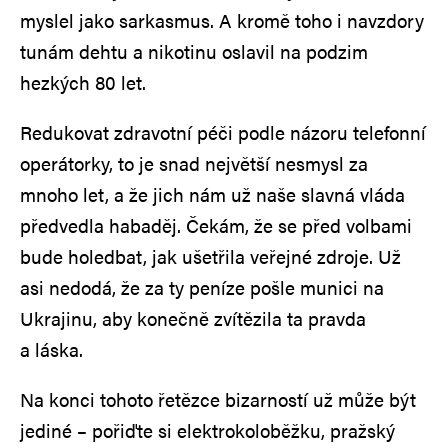
myslel jako sarkasmus. A kromě toho i navzdory
tunám dehtu a nikotinu oslavil na podzim
hezkých 80 let.
Redukovat zdravotní péči podle názoru telefonní
operátorky, to je snad největší nesmysl za
mnoho let, a že jich nám už naše slavná vláda
předvedla habaděj. Čekám, že se před volbami
bude holedbat, jak ušetřila veřejné zdroje. Už
asi nedodá, že za ty peníze pošle munici na
Ukrajinu, aby konečně zvítězila ta pravda
a láska.
Na konci tohoto řetězce bizarností už může být
jediné – pořiďte si elektrokoloběžku, pražský