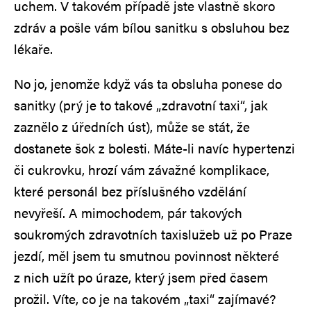
uchem. V takovém případě jste vlastně skoro
zdráv a pošle vám bílou sanitku s obsluhou bez
lékaře.
No jo, jenomže když vás ta obsluha ponese do
sanitky (prý je to takové „zdravotní taxi“, jak
zaznělo z úředních úst), může se stát, že
dostanete šok z bolesti. Máte-li navíc hypertenzi
či cukrovku, hrozí vám závažné komplikace,
které personál bez příslušného vzdělání
nevyřeší. A mimochodem, pár takových
soukromých zdravotních taxislužeb už po Praze
jezdí, měl jsem tu smutnou povinnost některé
z nich užít po úraze, který jsem před časem
prožil. Víte, co je na takovém „taxi“ zajímavé?