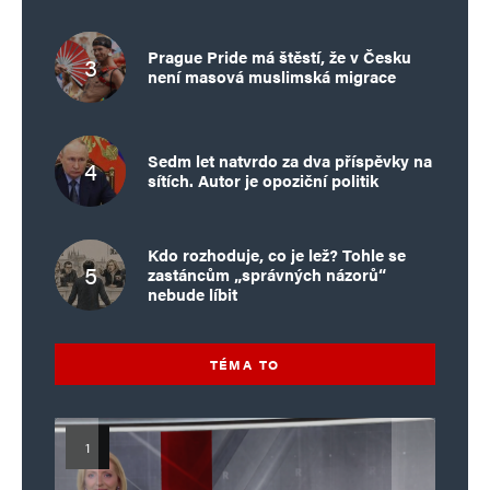
Prague Pride má štěstí, že v Česku
není masová muslimská migrace
Sedm let natvrdo za dva příspěvky na
sítích. Autor je opoziční politik
Kdo rozhoduje, co je lež? Tohle se
zastáncům „správných názorů“
nebude líbit
TÉMA TO