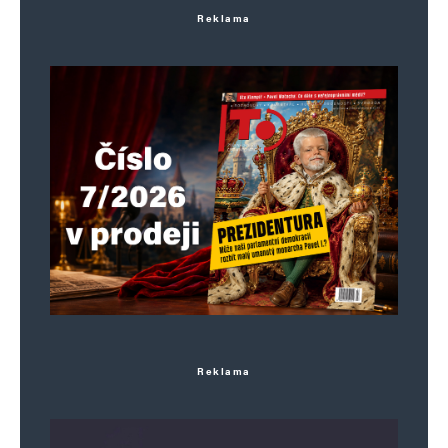
Reklama
Milan
Odpovědět
7. 6. 2025 (19:16)
Přesně tak. To co se nelíbí autorovi, na
venkově normálně běží. Takže si pražácí
aspoň trochu přičichnou k tomu jak to jde
kus za Prahou.
Napsat komentář
Vaše e-mailová adresa nebude zveřejněna.
Vyžadované informace jsou
označeny
*
Reklama
Komentář
*