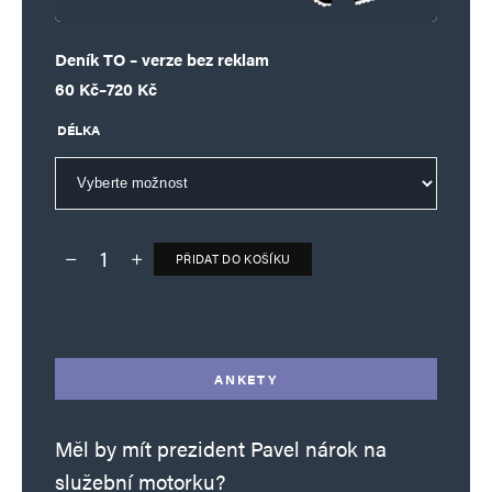
Deník TO – verze bez reklam
Rozpětí cen: 60 Kč až 720 Kč
60
Kč
–
720
Kč
DÉLKA
PŘIDAT DO KOŠÍKU
Deník TO – verze bez reklam množství
Alternative:
ANKETY
Měl by mít prezident Pavel nárok na
služební motorku?