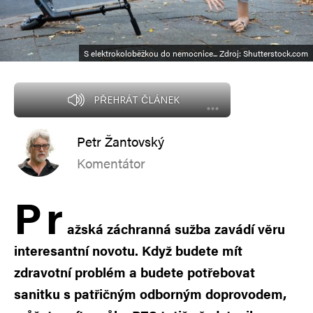
S elektrokoloběžkou do nemocnice... Zdroj: Shutterstock.com
PŘEHRÁT ČLÁNEK
Petr Žantovský
Komentátor
P
r
ažská záchranná sužba zavádí věru
interesantní novotu. Když budete mít
zdravotní problém a budete potřebovat
sanitku s patřičným odborným doprovodem,