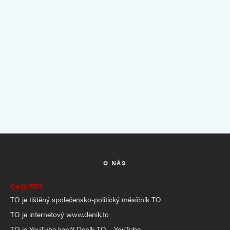
O NÁS
Co je TO?
TO je tištěný společensko-politický měsíčník TO
TO je internetový www.denik.to
TO je YouTube kanál Deník TO – YouTube