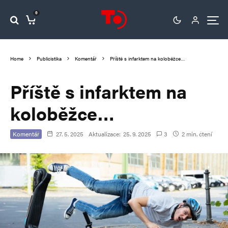
0
Home
Publicistika
Komentář
Příště s infarktem na koloběžce…
Příště s infarktem na
koloběžce…
Komentář
27. 5. 2025
Aktualizace:
25. 9. 2025
3
2 min. čtení