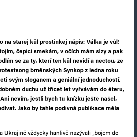
o na starej kůl prostinkej nápis: Válka je vůl!
tojím, čepici smekám, v očích mám slzy a pak
dlím se za ty, kteří ten kůl nevidí a nečtou, že
 protestsong brněnských Synkop z ledna roku
ěti svým sloganem a geniální jednoduchostí.
dobném duchu už třicet let vyřvávám do éteru,
Ani nevím, jestli bych tu knížku ještě našel,
dívat. Jako by tahle podivná publikace měla
na Ukrajině vždycky hanlivě nazývali „bojem do