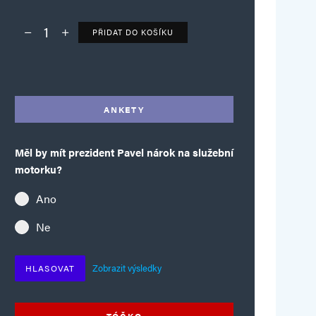
PŘIDAT DO KOŠÍKU
Deník TO – verze bez reklam množství
Alternative:
ANKETY
Měl by mít prezident Pavel nárok na služební
motorku?
Ano
Ne
Zobrazit výsledky
HLASOVAT
TÓČKO