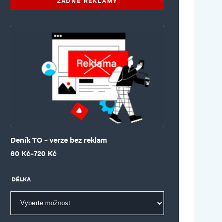
ŽÁDNÉ REKLAMY
Deník TO – verze bez reklam
Rozpětí cen: 60 Kč až 720 Kč
60
Kč
–
720
Kč
DÉLKA