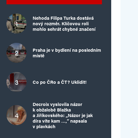
Nehoda Filipa Turka dostává
nový rozměr. Klíčovou roli
mohlo sehrát chybné značení
Praha je v bydlení na posledním
místě
Co po ČRo a ČT? Uklidit!
Decroix vyslovila názor
k obžalobě Blažka
a Jiříkovského: „Názor je jak
díra víte kam …,“ napsala
v plavkách