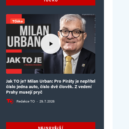
TÓčko
Jak TO je? Milan Urban: Pro Piráty je nepřítel
číslo jedna auto, číslo dvě člověk. Z vedení
Prahy musejí pryč
Redakce TO
·
29. 7. 2026
NEJNOVĚJŠÍ