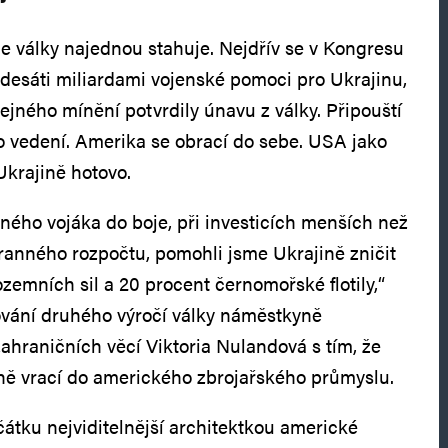
le války najednou stahuje. Nejdřív se v Kongresu
edesáti miliardami vojenské pomoci pro Ukrajinu,
jného mínění potvrdily únavu z války. Připouští
ho vedení. Amerika se obrací do sebe. USA jako
krajině hotovo.
iného vojáka do boje, při investicích menších než
ranného rozpočtu, pomohli jsme Ukrajině zničit
zemních sil a 20 procent černomořské flotily,“
cování druhého výročí války náměstkyně
ahraničních věcí Viktoria Nulandová s tím, že
ejně vrací do amerického zbrojařského průmyslu.
átku nejviditelnější architektkou americké