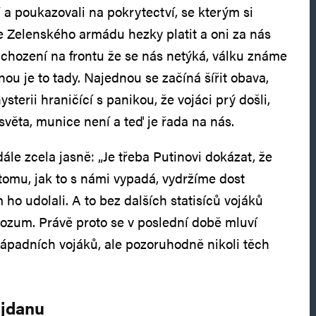
 a poukazovali na pokrytectví, se kterým si
 Zelenského armádu hezky platit a oni za nás
chození na frontu že se nás netýká, válku známe
dnou je to tady. Najednou se začíná šířit obava,
sterii hraničící s panikou, že vojáci prý došli,
o světa, munice není a teď je řada na nás.
ále zcela jasně: „Je třeba Putinovi dokázat, že
 tomu, jak to s námi vypadá, vydržíme dost
ho udolali. A to bez dalších statisíců vojáků
 rozum. Právě proto se v poslední době mluví
 západních vojáků, ale pozoruhodně nikoli těch
ajdanu