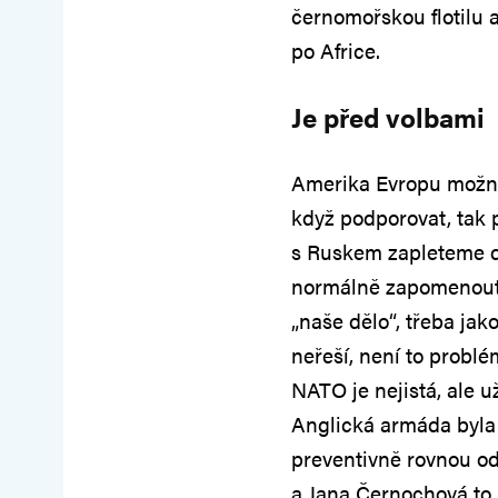
černomořskou flotilu 
po Africe.
Je před volbami
Amerika Evropu možná 
když podporovat, tak 
s Ruskem zapleteme d
normálně zapomenout. 
„naše dělo“, třeba ja
neřeší, není to probl
NATO je nejistá, ale 
Anglická armáda byla 
preventivně rovnou od
a Jana Černochová to 