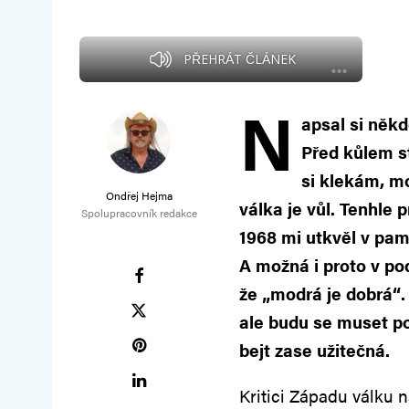
PŘEHRÁT ČLÁNEK
N
apsal si někd
Před kůlem s
si klekám, mo
Ondřej Hejma
válka je vůl. Tenhle
Spolupracovník redakce
1968 mi utkvěl v pam
A možná i proto v po
že „modrá je dobrá“. 
ale budu se muset po
bejt zase užitečná.
Kritici Západu válku 