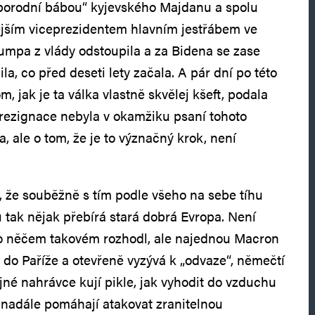
 „porodní bábou“ kyjevského Majdanu a spolu
jším viceprezidentem hlavním jestřábem ve
umpa z vlády odstoupila a za Bidena se zase
ila, co před deseti lety začala. A pár dní po této
, jak je ta válka vlastně skvělej kšeft, podala
 rezignace nebyla v okamžiku psaní tohoto
, ale o tom, že je to význačný krok, není
, že souběžně s tím podle všeho na sebe tíhu
tak nějak přebírá stará dobrá Evropa. Není
 o něčem takovém rozhodl, ale najednou Macron
 do Paříže a otevřeně vyzývá k „odvaze“, němečtí
jné nahrávce kují pikle, jak vyhodit do vzduchu
 nadále pomáhají atakovat zranitelnou