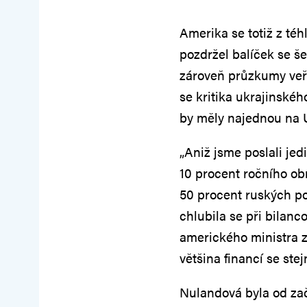
Amerika se totiž z téh
pozdržel balíček se š
zároveň průzkumy veře
se kritika ukrajinské
by měly najednou na U
„Aniž jsme poslali jed
10 procent ročního ob
50 procent ruských po
chlubila se při bilan
amerického ministra z
většina financí se st
Nulandová byla od zač