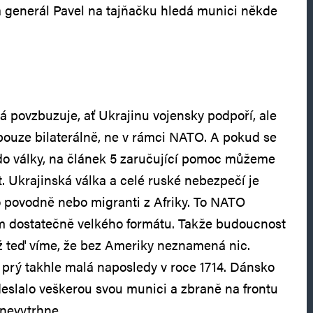
a generál Pavel na tajňačku hledá munici někde
povzbuzuje, ať Ukrajinu vojensky podpoří, ale
pouze bilaterálně, ne v rámci NATO. A pokud se
o války, na článek 5 zaručující pomoc můžeme
Ukrajinská válka a celé ruské nebezpečí je
ko povodně nebo migranti z Afriky. To NATO
ém dostatečně velkého formátu. Takže budoucnost
už teď víme, že bez Ameriky neznamená nic.
prý takhle malá naposledy v roce 1714. Dánsko
eslalo veškerou svou munici a zbraně na frontu
nevytrhne.