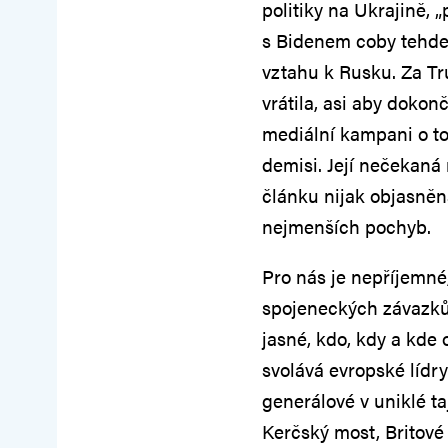
politiky na Ukrajině,
s Bidenem coby tehde
vztahu k Rusku. Za Tr
vrátila, asi aby dokonč
mediální kampani o tom
demisi. Její nečekaná
článku nijak objasněna
nejmenších pochyb.
Pro nás je nepříjemné
spojeneckých závazků 
jasné, kdo, kdy a kde
svolává evropské lídry
generálové v uniklé ta
Kerčský most, Britové