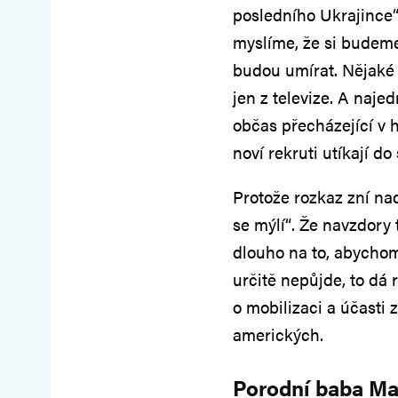
posledního Ukrajince“
myslíme, že si budeme
budou umírat. Nějaké 
jen z televize. A naje
občas přecházející v hy
noví rekruti utíkají d
Protože rozkaz zní nad
se mýlí“. Že navzdory
dlouho na to, abychom 
určitě nepůjde, to dá
o mobilizaci a účasti
amerických.
Porodní baba M