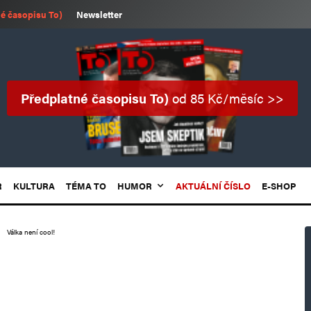
é časopisu To)
Newsletter
Předplatné časopisu To)
od 85 Kč/měsíc >>
R
KULTURA
TÉMA TO
HUMOR
AKTUÁLNÍ ČÍSLO
E-SHOP
Válka není cool!