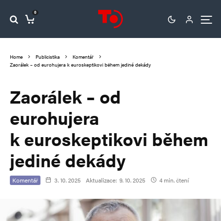
0
Home
Publicistika
Komentář
Zaorálek – od eurohujera k euroskeptikovi během jediné dekády
Zaorálek – od
eurohujera
k euroskeptikovi během
jediné dekády
Komentář
3. 10. 2025
Aktualizace:
9. 10. 2025
4 min. čtení