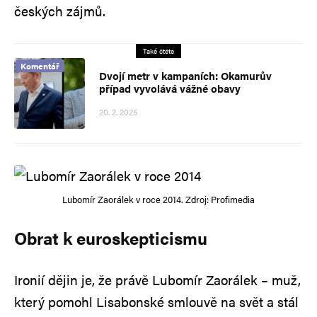
českých zájmů.
Také čtěte
Komentář
Dvojí metr v kampaních: Okamurův
případ vyvolává vážné obavy
20. 2. 2025
Lubomír Zaorálek v roce 2014. Zdroj: Profimedia
Obrat k euroskepticismu
Ironií dějin je, že právě Lubomír Zaorálek – muž,
který pomohl Lisabonské smlouvě na svět a stál