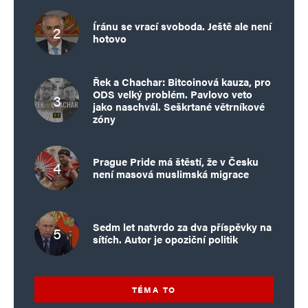
Íránu se vrací svoboda. Ještě ale není
hotovo
Řek a Chachar: Bitcoinová kauza, pro
ODS velký problém. Pavlovo veto
jako naschvál. Seškrtané větrníkové
zóny
Prague Pride má štěstí, že v Česku
není masová muslimská migrace
Sedm let natvrdo za dva příspěvky na
sítích. Autor je opoziční politik
TÉMA TO