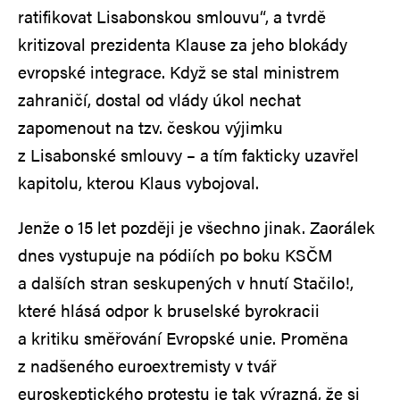
ratifikovat Lisabonskou smlouvu“, a tvrdě
kritizoval prezidenta Klause za jeho blokády
evropské integrace. Když se stal ministrem
zahraničí, dostal od vlády úkol nechat
zapomenout na tzv. českou výjimku
z Lisabonské smlouvy – a tím fakticky uzavřel
kapitolu, kterou Klaus vybojoval.
Jenže o 15 let později je všechno jinak. Zaorálek
dnes vystupuje na pódiích po boku KSČM
a dalších stran seskupených v hnutí Stačilo!,
které hlásá odpor k bruselské byrokracii
a kritiku směřování Evropské unie. Proměna
z nadšeného euroextremisty v tvář
euroskeptického protestu je tak výrazná, že si