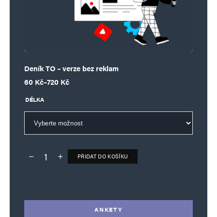
Deník TO – verze bez reklam
Rozpětí cen: 60 Kč až 720 Kč
60
Kč
–
720
Kč
DÉLKA
PŘIDAT DO KOŠÍKU
Deník TO – verze bez reklam množství
Alternative:
ANKETY