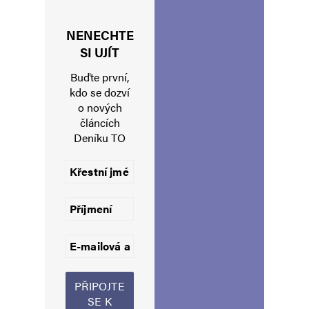
NENECHTE
Jméno
*
SI UJÍT
Buďte první,
kdo se dozví
o nových
E-mail
*
Webová stránka
článcích
Deníku TO
Uložit do prohlížeče jméno, e-mail a webovou stránku pro budoucí
komentáře.
Informujte mě o nových komentářích e-mailem.
Informujte mě o nových příspěvcích e-mailem.
Alternative: