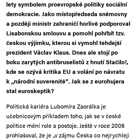
lety symbolem proevropské politiky sociální
demokracie. Jako místopředseda sněmovny
a později ministr zahraničí horlivě podporoval
Lisabonskou smlouvu a pomohl pohřbít tzv.
českou výjimku, kterou si vymohl tehdejší
prezident Václav Klaus. Dnes ale stojí po
boku zarytých antibruselistů z hnutí Stačilo!,
kde se ozývá kritika EU a volání po návratu
k „národní suverenitě“. Jak se z eurohujera
stal euroskeptik?
Politická kariéra Lubomíra Zaorálka je
učebnicovým příkladem toho, jak se v české
politice mění role a postoje. Ještě v roce 2008
prohlašoval, že je „v zájmu Česka co nejrychleji