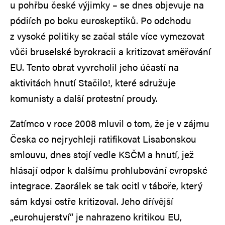
u pohřbu české výjimky – se dnes objevuje na
pódiích po boku euroskeptiků. Po odchodu
z vysoké politiky se začal stále více vymezovat
vůči bruselské byrokracii a kritizovat směřování
EU. Tento obrat vyvrcholil jeho účastí na
aktivitách hnutí Stačilo!, které sdružuje
komunisty a další protestní proudy.
Zatímco v roce 2008 mluvil o tom, že je v zájmu
Česka co nejrychleji ratifikovat Lisabonskou
smlouvu, dnes stojí vedle KSČM a hnutí, jež
hlásají odpor k dalšímu prohlubování evropské
integrace. Zaorálek se tak ocitl v táboře, který
sám kdysi ostře kritizoval. Jeho dřívější
„eurohujerství“ je nahrazeno kritikou EU,