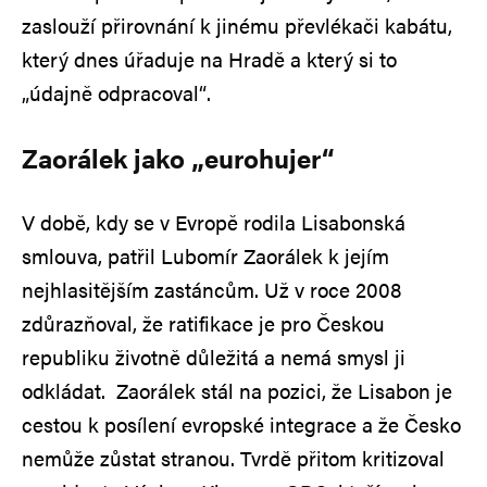
zaslouží přirovnání k jinému převlékači kabátu,
který dnes úřaduje na Hradě a který si to
„údajně odpracoval“.
Zaorálek jako „eurohujer“
V době, kdy se v Evropě rodila Lisabonská
smlouva, patřil Lubomír Zaorálek k jejím
nejhlasitějším zastáncům. Už v roce 2008
zdůrazňoval, že ratifikace je pro Českou
republiku životně důležitá a nemá smysl ji
odkládat. Zaorálek stál na pozici, že Lisabon je
cestou k posílení evropské integrace a že Česko
nemůže zůstat stranou. Tvrdě přitom kritizoval