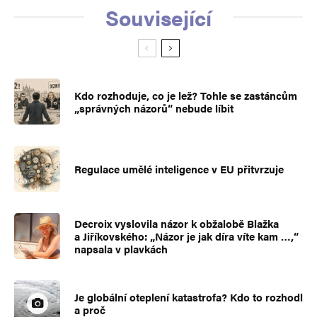
Související
Kdo rozhoduje, co je lež? Tohle se zastáncům
„správných názorů“ nebude líbit
Regulace umělé inteligence v EU přitvrzuje
Decroix vyslovila názor k obžalobě Blažka
a Jiříkovského: „Názor je jak díra víte kam …,“
napsala v plavkách
Je globální oteplení katastrofa? Kdo to rozhodl
a proč