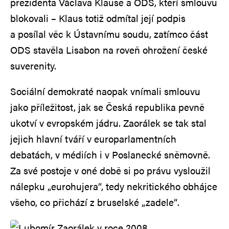
prezidenta Václava Klause a ODS, kteří smlouvu
blokovali – Klaus totiž odmítal její podpis
a posílal věc k Ústavnímu soudu, zatímco část
ODS stavěla Lisabon na roveň ohrožení české
suverenity.
Sociální demokraté naopak vnímali smlouvu
jako příležitost, jak se Česká republika pevně
ukotví v evropském jádru. Zaorálek se tak stal
jejich hlavní tváří v europarlamentních
debatách, v médiích i v Poslanecké sněmovně.
Za své postoje v oné době si po právu vysloužil
nálepku „eurohujera“, tedy nekritického obhájce
všeho, co přichází z bruselské „zadele“.