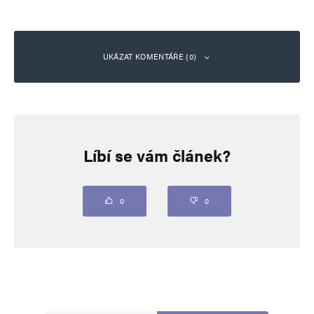
UKÁZAT KOMENTÁŘE (0)
Napsat komentář
Líbí se vám článek?
Vaše e-mailová adresa nebude zveřejněna.
Vyžadované informace jsou
označeny
*
Komentář
*
0
0