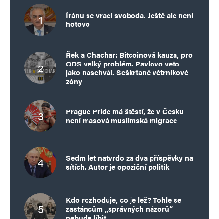
Íránu se vrací svoboda. Ještě ale není
hotovo
Řek a Chachar: Bitcoinová kauza, pro
ODS velký problém. Pavlovo veto
jako naschvál. Seškrtané větrníkové
zóny
Prague Pride má štěstí, že v Česku
není masová muslimská migrace
Sedm let natvrdo za dva příspěvky na
sítích. Autor je opoziční politik
Kdo rozhoduje, co je lež? Tohle se
zastáncům „správných názorů“
nebude líbit