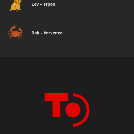
Lev – srpen
Rak – červenec