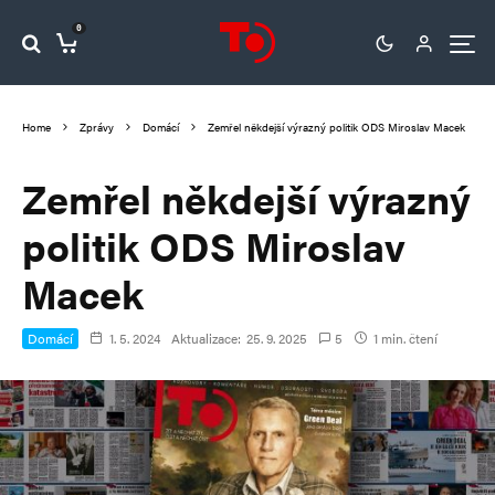
0
Home
Zprávy
Domácí
Zemřel někdejší výrazný politik ODS Miroslav Macek
Zemřel někdejší výrazný
politik ODS Miroslav
Macek
Domácí
1. 5. 2024
Aktualizace:
25. 9. 2025
5
1 min. čtení