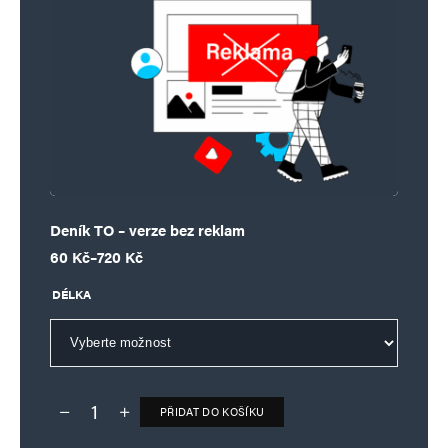
Deník TO – verze bez reklam
Rozpětí cen: 60 Kč až 720 Kč
60
Kč
–
720
Kč
DÉLKA
PŘIDAT DO KOŠÍKU
Deník TO – verze bez reklam množství
Alternative: