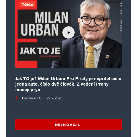
TÓčko
Jak TO je? Milan Urban: Pro Piráty je nepřítel číslo
jedna auto, číslo dvě člověk. Z vedení Prahy
musejí pryč
Redakce TO
·
29. 7. 2026
NEJNOVĚJŠÍ