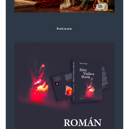
Jméno
*
Reklama
E-mail
*
Webová stránka
Uložit do prohlížeče jméno, e-mail a webovou stránku pro budoucí
komentáře.
Informujte mě o nových komentářích e-mailem.
Informujte mě o nových příspěvcích e-mailem.
Alternative: