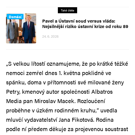
Také čtěte
Domácí
Pavel a Ústavní soud versus vláda:
Nejsilnější riziko ústavní krize od roku 89
24. 6. 2026
„S velkou lítostí oznamujeme, že po krátké těžké
nemoci zemřel dnes 1. května poklidně ve
spánku, doma v přítomnosti své milované ženy
Petry, kmenový autor společnosti Albatros
Media pan Miroslav Macek. Rozloučení
proběhne v úzkém rodinném kruhu,“ uvedla
mluvčí vydavatelství Jana Fikotová. Rodina
podle ní předem děkuje za projevenou soustrast