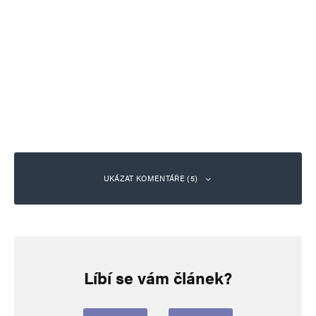
UKÁZAT KOMENTÁŘE (5)
The Boring Company
Odpovědět
1. 5. 2024 (13:55)
Líbí se vám článek?
Celý měsíc jsem každé ráno do browseru