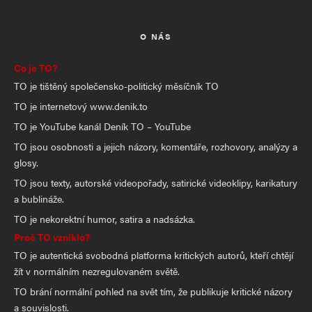
O NÁS
Co je TO?
TO je tištěný společensko-politický měsíčník TO
TO je internetový www.denik.to
TO je YouTube kanál Deník TO – YouTube
TO jsou osobnosti a jejich názory, komentáře, rozhovory, analýzy a
glosy.
TO jsou texty, autorské videopořady, satirické videoklipy, karikatury
a bublináže.
TO je nekorektní humor, satira a nadsázka.
Proč TO vzniklo?
TO je autentická svobodná platforma kritických autorů, kteří chtějí
žít v normálním nezregulovaném světě.
TO brání normální pohled na svět tím, že publikuje kritické názory
a souvislosti.