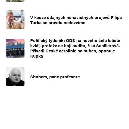
V kauze údajných nenávistných projevů Filipa
Turka se pravdu nedozvíme
Politický týdeník: ODS na nového šéfa letiště
kvičí, protože se bojí auditu, říká Schillerová.
Přivedl České aerolinie na buben, oponuje
Kupka
Sbohem, pane profesore