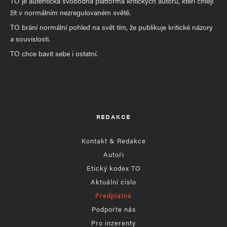
TO je autentická svobodná platforma kritických autorů, kteří chtějí
žít v normálním nezregulovaném světě.
TO brání normální pohled na svět tím, že publikuje kritické názory
a souvislosti.
TO chce bavit sebe i ostatní.
REDAKCE
Kontakt & Redakce
Autoři
Etický kodex TO
Aktuální číslo
Předplatné
Podpořte nás
Pro inzerenty