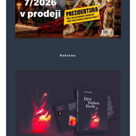
když tam začínal, tak tam v tom regionu žilo
cca 6Mio místních … po tom jak tam dorazily
ty korporace s jejich léky a neziskovky
s jejich programy se prudce snížila úmrtnost
malých dětí, takže přežily do dospělosti…
ten region dokázal v pohodě uživit ty
Reklama
původní 6mio obyvatel…
Dnešních 17Mio prostě uživit neumí…
Souhlasím s Vámi = díky těm západním
korporacím (jejich lékům a programům) tam
těch 11Mio původních obyvatel (co jsou tam
„navíc“) nemá co žrát… kdyby se na to
všichni vykašlali, a nechali je přirozeně žít
a umírat, tak je to v pohodě…
Je mi to líto… ale největší ekologický