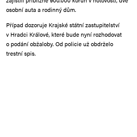
zajistili přibližně 900.000 korun v hotovosti, dvě
osobní auta a rodinný dům.
Případ dozoruje Krajské státní zastupitelství
v Hradci Králové, které bude nyní rozhodovat
o podání obžaloby. Od policie už obdrželo
trestní spis.