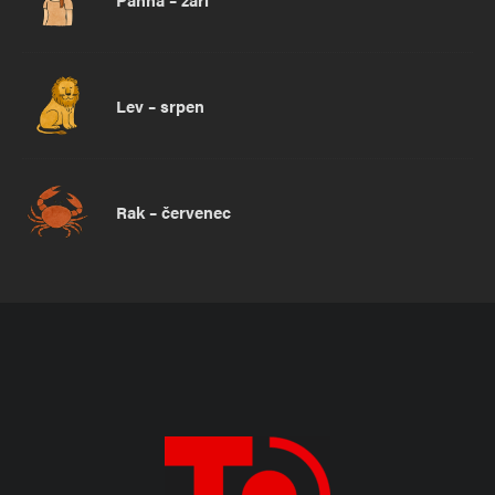
Lev – srpen
Rak – červenec