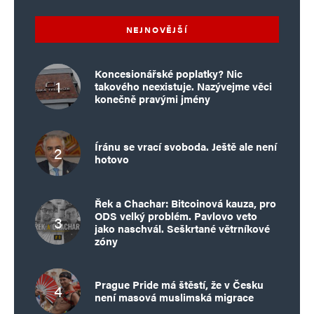
NEJNOVĚJŠÍ
Koncesionářské poplatky? Nic
takového neexistuje. Nazývejme věci
konečně pravými jmény
Íránu se vrací svoboda. Ještě ale není
hotovo
Řek a Chachar: Bitcoinová kauza, pro
ODS velký problém. Pavlovo veto
jako naschvál. Seškrtané větrníkové
zóny
Prague Pride má štěstí, že v Česku
není masová muslimská migrace