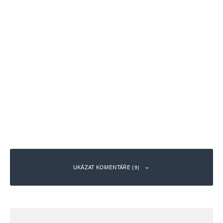
UKÁZAT KOMENTÁŘE (9)
Jaroslav Mrázek
Odpovědět