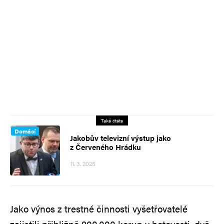
Také čtěte
Domácí
Jakobův televizní výstup jako
z Červeného Hrádku
11. 3. 2025
Jako výnos z trestné činnosti vyšetřovatelé