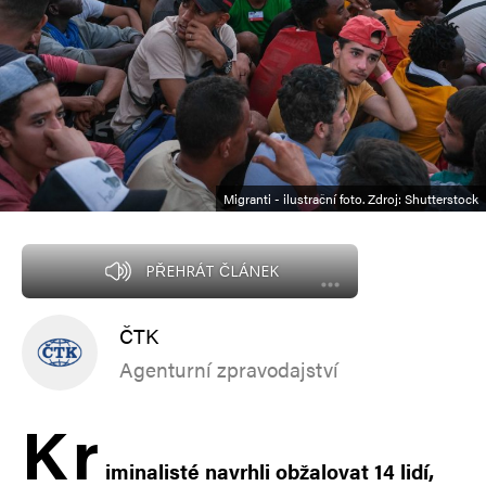
Migranti - ilustrační foto. Zdroj: Shutterstock
PŘEHRÁT ČLÁNEK
ČTK
Agenturní zpravodajství
K
r
iminalisté navrhli obžalovat 14 lidí,