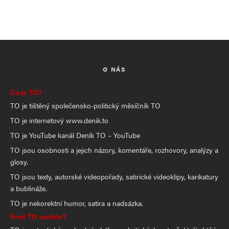
O NÁS
Co je TO?
TO je tištěný společensko-politický měsíčník TO
TO je internetový www.denik.to
TO je YouTube kanál Deník TO – YouTube
TO jsou osobnosti a jejich názory, komentáře, rozhovory, analýzy a
glosy.
TO jsou texty, autorské videopořady, satirické videoklipy, karikatury
a bublináže.
TO je nekorektní humor, satira a nadsázka.
Proč TO vzniklo?