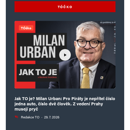
TÓČKO
TÓčko
Jak TO je? Milan Urban: Pro Piráty je nepřítel číslo
jedna auto, číslo dvě člověk. Z vedení Prahy
musejí pryč
Redakce TO
·
29. 7. 2026