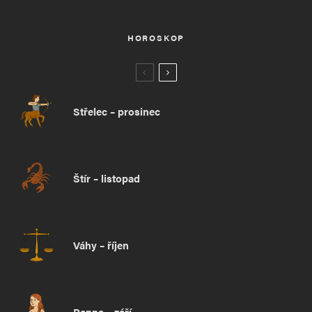
HOROSKOP
Střelec – prosinec
Štír – listopad
Váhy – říjen
Panna – září