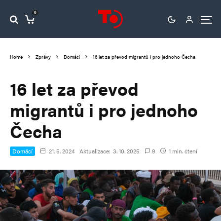
0
Home
Zprávy
Domácí
16 let za převod migrantů i pro jednoho Čecha
16 let za převod
migrantů i pro jednoho
Čecha
Domácí
21. 5. 2024
Aktualizace:
3. 10. 2025
9
1 min. čtení