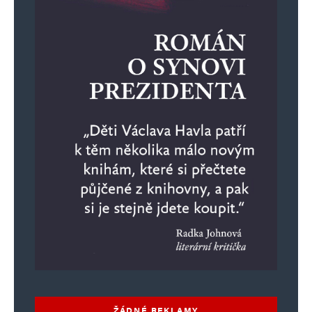
problém této planety je v tom že na
některých místech je dnes těch lidí prostě
příliš…
No a jdou tam kde mají pocit že by se mohli
uživit… a tím se stane přelidněným další
místo že… ono totiž to pole toho žrádla
nedává tolik kolik toho ty lidi sežerou – vono
to pole má své hranice možností…
Ale zkuste to vysvětlit lidem co mají
především „levicové“ smýšlení…
Leaf Roller
Odpovědět
29. 5. 2024 (9:33)
ŽÁDNÉ REKLAMY