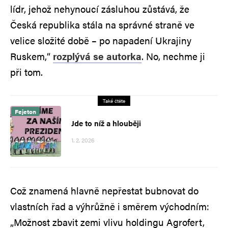
lídr, jehož nehynoucí zásluhou zůstává, že
Česká republika stála na správné straně ve
velice složité době – po napadení Ukrajiny
Ruskem,“
rozplývá se autorka
. No, nechme ji
při tom.
Také čtěte
Fejeton
Jde to níž a hlouběji
1. 2. 2026
Což znamená hlavně nepřestat bubnovat do
vlastních řad a výhrůžně i směrem východním:
„Možnost zbavit zemi vlivu holdingu Agrofert,