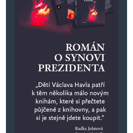
Robo
Odpovědět
4. 9. 2024 (16:40)
Roli hrají i brýle. Fialenko vypadá tak
nějak důvěryhodně, pro neznalé. Naivní
důchodce snáze uvěří. Dělá to hezké
fotky.
Viz prezident Drahoš. Brýle
nepotřeboval. Nasadil falešné brýle bez
dioptrií, aby vypadal ještě seriózněji.
Šel stahovat králíka. A prohrál přes
masivní podporu státních médií. Po
debaklu se Zemanem už Drahoš do
žádné debaty nepůjde. Ještě by se