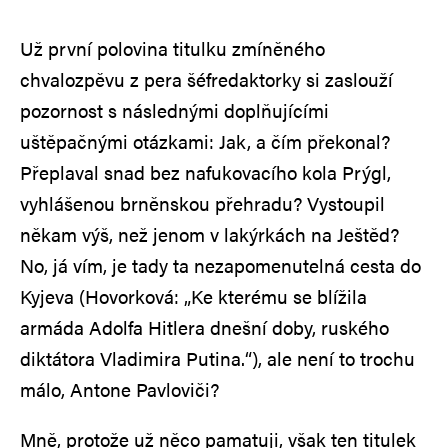
Už první polovina titulku zmíněného
chvalozpěvu z pera šéfredaktorky si zaslouží
pozornost s následnými doplňujícími
uštěpačnými otázkami: Jak, a čím překonal?
Přeplaval snad bez nafukovacího kola Prýgl,
vyhlášenou brněnskou přehradu? Vystoupil
někam výš, než jenom v lakýrkách na Ještěd?
No, já vím, je tady ta nezapomenutelná cesta do
Kyjeva (Hovorková: „Ke kterému se blížila
armáda Adolfa Hitlera dnešní doby, ruského
diktátora Vladimira Putina.“), ale není to trochu
málo, Antone Pavloviči?
Mně, protože už něco pamatuji, však ten titulek