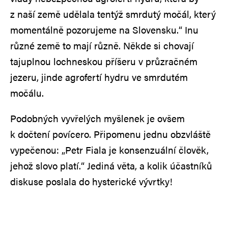
z naší země udělala tentýž smrdutý močál, který
momentálně pozorujeme na Slovensku.“ Inu
různé země to mají různě. Někde si chovají
tajuplnou lochneskou příšeru v průzračném
jezeru, jinde agrofertí hydru ve smrdutém
močálu.
Podobných vyvřelých myšlenek je ovšem
k dočtení povícero. Připomenu jednu obzvláště
vypečenou: „Petr Fiala je konsenzuální člověk,
jehož slovo platí.“ Jediná věta, a kolik účastníků
diskuse poslala do hysterické vývrtky!