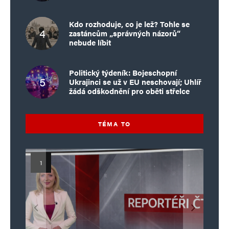
Kdo rozhoduje, co je lež? Tohle se
zastáncům „správných názorů“
nebude líbit
Politický týdeník: Bojeschopní
Ukrajinci se už v EU neschovají; Uhlíř
žádá odškodnění pro oběti střelce
TÉMA TO
Islamistický teror v EU, 6. díl:
Mýty o Václavu Klausovi:
Vymíráme a politici lžou:
Islamistický teror v EU, 5. díl:
Brutální poprava 85letého
Pivo, jazz, hádky, loajalita
porodnost nezachrání
katolického kněze Jacquese
Pim Fortuyn: Muž, který se
Krvavé oslavy pádu Bastily
dotace, byty ani zkrácené
i humor. Jakl boří legendy