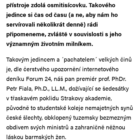
přístroje zdolá osmitisícovku. Takového
jedince si čas od času (a ne, aby nám ho
servírovali několikrát denně) rádi
připomeneme, zvláště v souvislosti s jeho
významným životním milníkem.
Takovým jedincem a ´pachatelem´ velkých činů
je, dle čerstvého upozornění internetového
deníku Forum 24, náš pan premiér prof. PhDr.
Petr Fiala, Ph.D., LL.M., dožívající se šedesátky
v třaskavém poklidu Strakovy akademie,
původně to studentské koleje nemajetných synů
české šlechty, obklopený tuzemsky bezmezným
obdivem svých ministrů a zahraničně něžnou
láskou barmských žen.