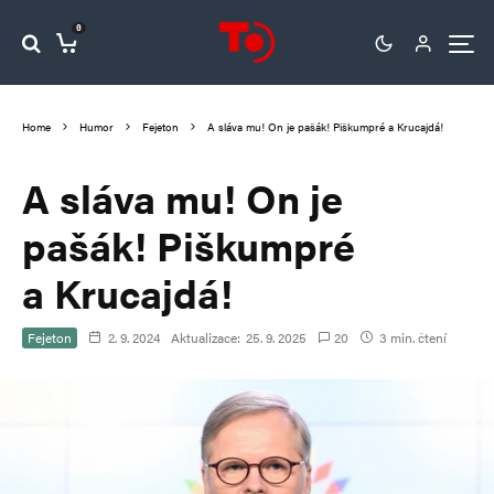
0
Home
Humor
Fejeton
A sláva mu! On je pašák! Piškumpré a Krucajdá!
A sláva mu! On je
pašák! Piškumpré
a Krucajdá!
Fejeton
2. 9. 2024
Aktualizace:
25. 9. 2025
20
3 min. čtení