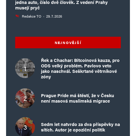
jedna auto, číslo dvě člověk. Z vedení Prahy
musejí pryč
Redakce TO
·
29. 7. 2026
NEJNOVĚJŠÍ
Řek a Chachar: Bitcoinová kauza, pro
ODS velký problém. Pavlovo veto
jako naschvál. Seškrtané větrníkové
zóny
Prague Pride má štěstí, že v Česku
není masová muslimská migrace
Sedm let natvrdo za dva příspěvky na
sítích. Autor je opoziční politik