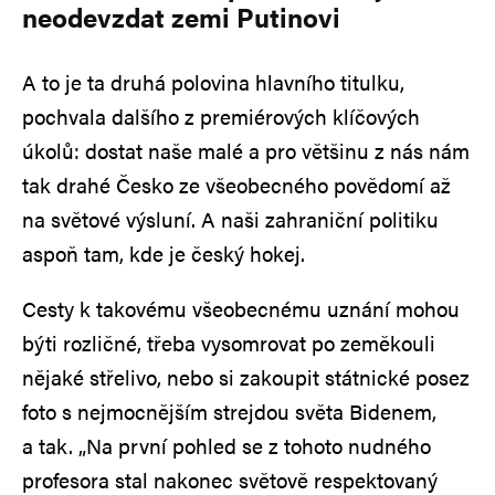
neodevzdat zemi Putinovi
A to je ta druhá polovina hlavního titulku,
pochvala dalšího z premiérových klíčových
úkolů: dostat naše malé a pro většinu z nás nám
tak drahé Česko ze všeobecného povědomí až
na světové výsluní. A naši zahraniční politiku
aspoň tam, kde je český hokej.
Cesty k takovému všeobecnému uznání mohou
býti rozličné, třeba vysomrovat po zeměkouli
nějaké střelivo, nebo si zakoupit státnické posez
foto s nejmocnějším strejdou světa Bidenem,
a tak. „Na první pohled se z tohoto nudného
profesora stal nakonec světově respektovaný