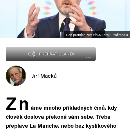
Pan premiér Petr Fiala. Zdroj: Profimedia
PŘEHRÁT ČLÁNEK
Jiří Macků
Z
n
áme mnoho příkladných činů, kdy
člověk doslova překoná sám sebe. Třeba
přeplave La Manche, nebo bez kyslíkového