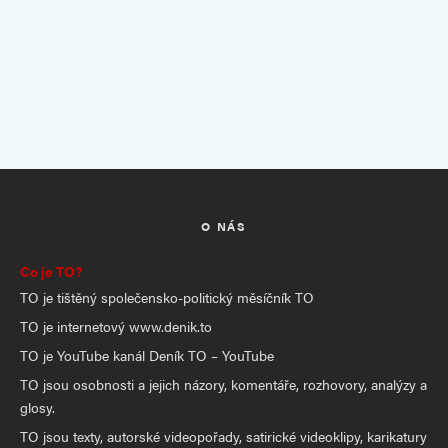
O NÁS
Co je TO?
TO je tištěný společensko-politický měsíčník TO
TO je internetový www.denik.to
TO je YouTube kanál Deník TO – YouTube
TO jsou osobnosti a jejich názory, komentáře, rozhovory, analýzy a
glosy.
TO jsou texty, autorské videopořady, satirické videoklipy, karikatury