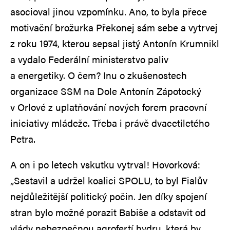
asocioval jinou vzpomínku. Ano, to byla přece
motivační brožurka Překonej sám sebe a vytrvej
z roku 1974, kterou sepsal jistý Antonín Krumnikl
a vydalo Federální ministerstvo paliv
a energetiky. O čem? Inu o zkušenostech
organizace SSM na Dole Antonín Zápotocký
v Orlové z uplatňování nových forem pracovní
iniciativy mládeže. Třeba i právě dvacetiletého
Petra.
A on i po letech vskutku vytrval! Hovorková:
„Sestavil a udržel koalici SPOLU, to byl Fialův
nejdůležitější politický počin. Jen díky spojení
stran bylo možné porazit Babiše a odstavit od
vlády nebezpečnou agrofertí hydru, která by