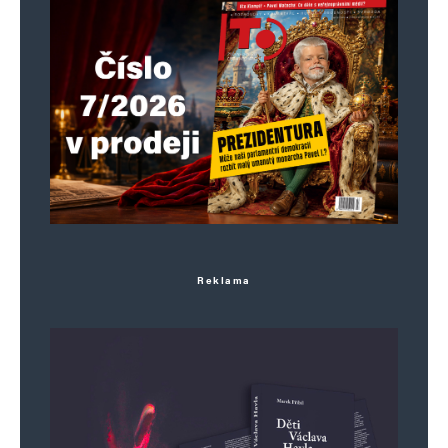
četě. Krásně to zní.
Stejně tak koncesionářské poplatky –
správně neefektivní nespravedlivá
degresivní televizní daň z domácnosti.
Koncesionář – správně daňový poplatník.
Veřejnoprávní televize – správně
státní televize, která jde na ruku
pětidemolici, která na oplátku navýšila
Reklama
televizní daň. Miliarda ročně navíc se
hodí. 7 miliard jistých – kdo to má?
Báječný soukromý byznys za naše
peníze.