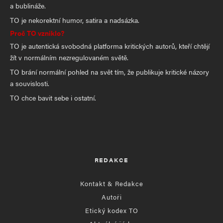
a bublináže.
TO je nekorektní humor, satira a nadsázka.
Proč TO vzniklo?
TO je autentická svobodná platforma kritických autorů, kteří chtějí
žít v normálním nezregulovaném světě.
TO brání normální pohled na svět tím, že publikuje kritické názory
a souvislosti.
TO chce bavit sebe i ostatní.
REDAKCE
Kontakt & Redakce
Autoři
Etický kodex TO