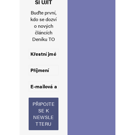
SI UJÍT
Buďte první,
kdo se dozví
o nových
článcích
Deníku TO
Jméno
*
E-mail
*
Webová stránka
Uložit do prohlížeče jméno, e-mail a webovou stránku pro budoucí
komentáře.