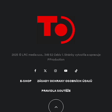
2025 © LRC media s.r.o., 349 52 Cebiv 1.
Stránky vytvořila a spravuje
PProduction
E-SHOP
ZÁSADY OCHRANY OSOBNÍCH ÚDAJŮ
PRAVIDLA SOUTĚŽE