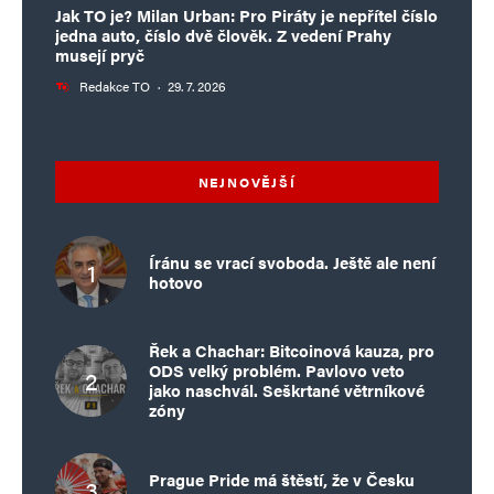
Jak TO je? Milan Urban: Pro Piráty je nepřítel číslo
jedna auto, číslo dvě člověk. Z vedení Prahy
musejí pryč
Redakce TO
·
29. 7. 2026
NEJNOVĚJŠÍ
Íránu se vrací svoboda. Ještě ale není
hotovo
Řek a Chachar: Bitcoinová kauza, pro
ODS velký problém. Pavlovo veto
jako naschvál. Seškrtané větrníkové
zóny
Prague Pride má štěstí, že v Česku