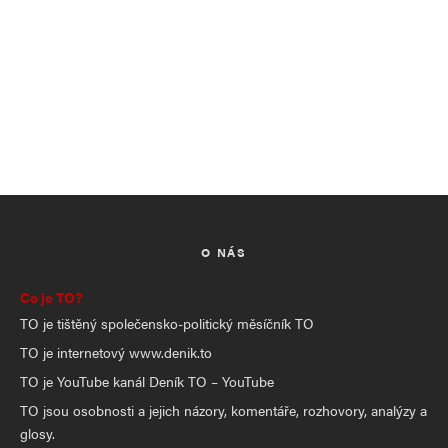
O NÁS
Co je TO?
TO je tištěný společensko-politický měsíčník TO
TO je internetový www.denik.to
TO je YouTube kanál Deník TO – YouTube
TO jsou osobnosti a jejich názory, komentáře, rozhovory, analýzy a
glosy.