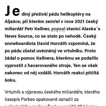
J
e
diný přeživší pádu helikoptéry na
Aljašce, při kterém zemřel v roce 2021 český
miliardář Petr Kellner,
popsal
stanici Alaska´s
News Source, co se stalo po nehodě. Český
snowboardista David Horváth vzpomíná, že
po pádu zůstal uvězněný ve vrtulníku. Proto
žádal o pomoc Kellnera, kterému se podařilo
vyprostit z havarovaného stroje. Ten se však
nakonec od něj vzdálil. Horváth reakci přičítá
šoku.
Vrtulník s výpravou českého miliardáře, kterého
časopis Forbes opakovaně označil za