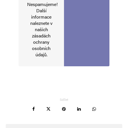
Nespamujeme!
Informujte mě o nových komentářích e-mailem.
Další
informace
naleznete v
Informujte mě o nových příspěvcích e-mailem.
našich
Alternative:
zásadách
ochrany
osobních
údajů
.
Sdílet