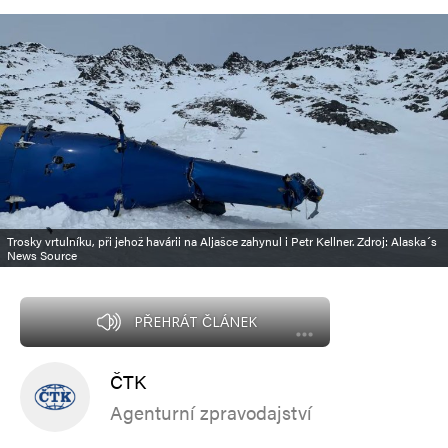
Trosky vrtulníku, při jehož havárii na Aljašce zahynul i Petr Kellner. Zdroj: Alaska´s
News Source
PŘEHRÁT ČLÁNEK
ČTK
Agenturní zpravodajství