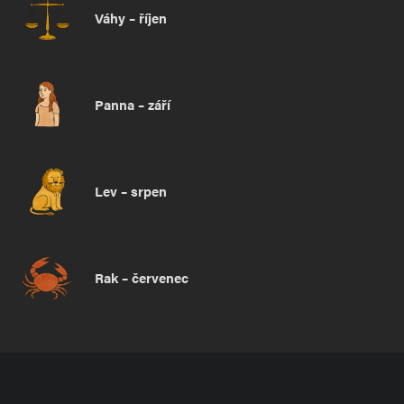
Váhy – říjen
Panna – září
Lev – srpen
Rak – červenec