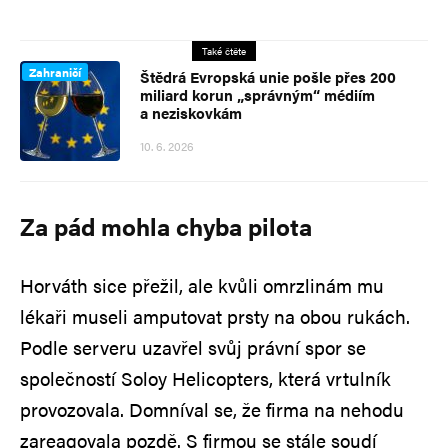
Také čtěte
Zahraničí
Štědrá Evropská unie pošle přes 200
miliard korun „správným“ médiím
a neziskovkám
10. 6. 2026
Za pád mohla chyba pilota
Horváth sice přežil, ale kvůli omrzlinám mu
lékaři museli amputovat prsty na obou rukách.
Podle serveru uzavřel svůj právní spor se
společností Soloy Helicopters, která vrtulník
provozovala. Domníval se, že firma na nehodu
zareagovala pozdě. S firmou se stále soudí