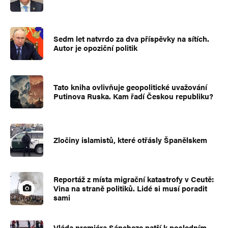
Sedm let natvrdo za dva příspěvky na sítích.
Autor je opoziční politik
Tato kniha ovlivňuje geopolitické uvažování
Putinova Ruska. Kam řadí Českou republiku?
Zločiny islamistů, které otřásly Španělskem
Reportáž z místa migrační katastrofy v Ceutě:
Vina na straně politiků. Lidé si musí poradit
sami
Vláda premiéra Sáncheze patří k posledním