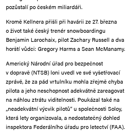
pozůstalí po českém miliardáři.
Kromě Kellnera přišli při havárii ze 27. března
o život také český trenér snowboardingu
Benjamin Larochaix, pilot Zachary Russell a dva
horští vůdci: Gregory Harms a Sean McManamy.
Americký Národní úřad pro bezpečnost
v dopravě (NTSB) loni uvedl ve své vyšetřovací
zprávě, že za pád vrtulníku mohla zřejmě chyba
pilota a jeho neschopnost adekvátně zareagovat
na náhlou ztrátu viditelnosti. Poukázal také na
„neadekvátní výcvik pilotů“ u společnosti Soloy,
která lety organizovala, a nedostatečný dohled
inspektora Federálního úřadu pro letectví (FAA).