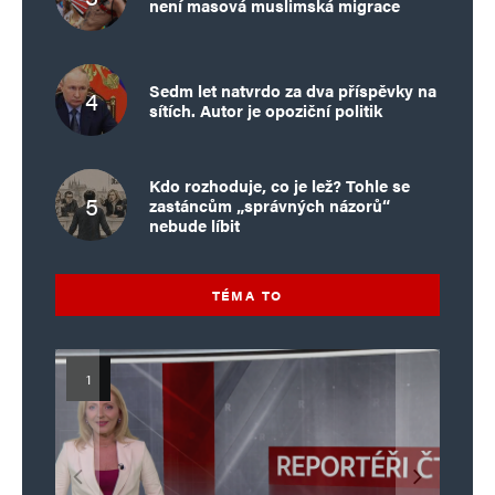
není masová muslimská migrace
Sedm let natvrdo za dva příspěvky na
sítích. Autor je opoziční politik
Kdo rozhoduje, co je lež? Tohle se
zastáncům „správných názorů“
nebude líbit
TÉMA TO
Islamistický teror v EU, 6. díl:
Mýty o Václavu Klausovi:
Vymíráme a politici lžou:
Islamistický teror v EU, 5. díl:
Brutální poprava 85letého
Pivo, jazz, hádky, loajalita
porodnost nezachrání