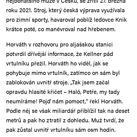
nejbohatšího muže v Česku, se zřítil 27. března
roku 2021. Stroj, který česká výprava využívala
pro zimní sporty, havaroval poblíž ledovce Knik
krátce poté, co manévroval nad hřebenem.
Horváth v rozhovoru pro aljašskou stanici
potvrdil dřívější informace, že Kellner pád
vrtulníku přežil. Horváth ho viděl, jak se
pohybuje mimo vrtulník, zatímco on sám byl
zablokován uvnitř stroje. „Tak jsem začal
opravdu hlasitě křičet – Haló, Petře, my tady
neumíráme! Pojď nám pomoct,“ řekl Horváth.
Podle něj se však miliardář přiblížil tak na deset
metrů a pak ho ztratil z dohledu. Muž tvrdí, že
pak zůstal uvnitř vrtulníku sám osm hodin.