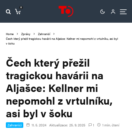
0
Home
Zprávy
Zahraničí
Čech který přežil tragickou havárii na Aljašce: Kellner mi nepomohl z vrtulníku, asi byl
v šoku
Čech který přežil
tragickou havárii na
Aljašce: Kellner mi
nepomohl z vrtulníku,
asi byl v šoku
Zahraničí
11. 5. 2024
Aktualizace:
25. 9. 2025
1
1 min. čtení