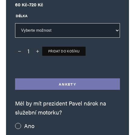
Rozpětí cen: 60 Kč až 720 Kč
60
Kč
–
720
Kč
DÉLKA
PŘIDAT DO KOŠÍKU
Deník TO – verze bez reklam množství
Alternative:
ANKETY
Měl by mít prezident Pavel nárok na
služební motorku?
Ano