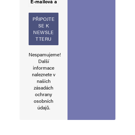
Jméno
*
E-mail
*
Webová stránka
Nespamujeme!
Další
informace
naleznete v
Uložit do prohlížeče jméno, e-mail a webovou stránku pro budoucí
našich
komentáře.
zásadách
ochrany
osobních
Informujte mě o nových komentářích e-mailem.
údajů
.
Informujte mě o nových příspěvcích e-mailem.
Alternative: