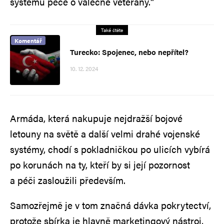
systému péče o válečné veterány.“
Také čtěte
Komentář
Turecko: Spojenec, nebo nepřítel?
10. 12. 2024
Armáda, která nakupuje nejdražší bojové
letouny na světě a další velmi drahé vojenské
systémy, chodí s pokladničkou po ulicích vybírá
po korunách na ty, kteří by si její pozornost
a péči zasloužili především.
Samozřejmě je v tom značná dávka pokrytectví,
protože sbírka je hlavně marketingový nástroj,