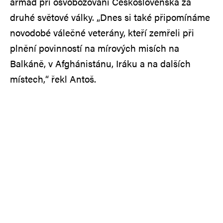
armád při osvobozování Československa za
druhé světové války. „Dnes si také připomínáme
novodobé válečné veterány, kteří zemřeli při
plnění povinností na mírových misích na
Balkáně, v Afghánistánu, Iráku a na dalších
místech,“ řekl Antoš.