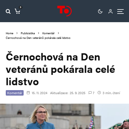
0
Home
Publicistika
Komentář
Černochová na Den veteránů pokárala celé lidstvo
Černochová na Den
veteránů pokárala celé
lidstvo
Komentář
15. 11. 2024
Aktualizace:
25. 9. 2025
7
3 min. čtení