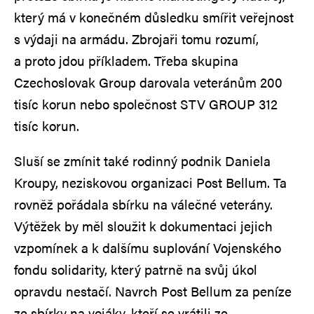
který má v konečném důsledku smířit veřejnost
s výdaji na armádu. Zbrojaři tomu rozumí,
a proto jdou příkladem. Třeba skupina
Czechoslovak Group darovala veteránům 200
tisíc korun nebo společnost STV GROUP 312
tisíc korun.
Sluší se zmínit také rodinný podnik Daniela
Kroupy, neziskovou organizaci Post Bellum. Ta
rovněž pořádala sbírku na válečné veterány.
Výtěžek by měl sloužit k dokumentaci jejich
vzpomínek a k dalšímu suplování Vojenského
fondu solidarity, který patrně na svůj úkol
opravdu nestačí. Navrch Post Bellum za peníze
ze sbírky na vojáky, kteří se vrátili ze