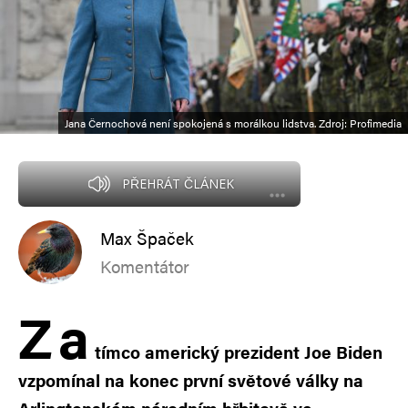
Jana Černochová není spokojená s morálkou lidstva. Zdroj: Profimedia
PŘEHRÁT ČLÁNEK
Max Špaček
Komentátor
Z
a
tímco americký prezident Joe Biden
vzpomínal na konec první světové války na