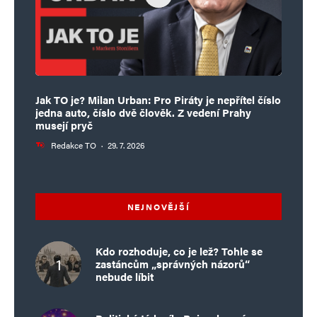
Jak TO je? Milan Urban: Pro Piráty je nepřítel číslo
jedna auto, číslo dvě člověk. Z vedení Prahy
musejí pryč
Redakce TO
·
29. 7. 2026
NEJNOVĚJŠÍ
Kdo rozhoduje, co je lež? Tohle se
zastáncům „správných názorů“
nebude líbit