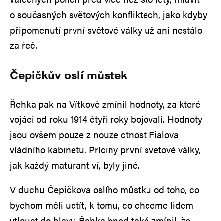
o současných světových konfliktech, jako kdyby
připomenutí první světové války už ani nestálo
za řeč.
Čepičkův oslí můstek
Řehka pak na Vítkově zmínil hodnoty, za které
vojáci od roku 1914 čtyři roky bojovali. Hodnoty
jsou ovšem pouze z nouze ctnost Fialova
vládního kabinetu. Příčiny první světové války,
jak každý maturant ví, byly jiné.
V duchu Čepičkova oslího můstku od toho, co
bychom měli uctít, k tomu, co chceme lidem
vtlouct do hlavy, Řehka hned také zmínil, že