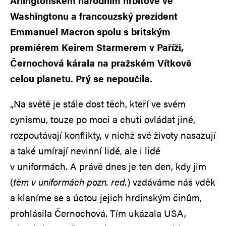
Arlingtonském národním hřbitově ve
Washingtonu a francouzský prezident
Emmanuel Macron spolu s britským
premiérem Keirem Starmerem v Paříži,
Černochová kárala na pražském Vítkově
celou planetu. Prý se nepoučila.
„Na světě je stále dost těch, kteří ve svém
cynismu, touze po moci a chuti ovládat jiné,
rozpoutávají konflikty, v nichž své životy nasazují
a také umírají nevinní lidé, ale i lidé
v uniformách. A právě dnes je ten den, kdy jim
(
těm v uniformách pozn. red.
) vzdáváme náš vděk
a klaníme se s úctou jejich hrdinským činům,
prohlásila Černochová. Tím ukázala USA,