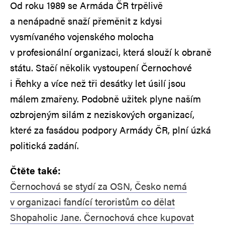
Od roku 1989 se Armáda ČR trpělivě
a nenápadně snaží přeměnit z kdysi
vysmívaného vojenského molocha
v profesionální organizaci, která slouží k obraně
státu. Stačí několik vystoupení Černochové
i Řehky a více než tři desátky let úsilí jsou
málem zmařeny. Podobně užitek plyne naším
ozbrojeným silám z neziskových organizací,
které za fasádou podpory Armády ČR, plní úzká
politická zadání.
Čtěte také:
Černochová se stydí za OSN, Česko nemá
v organizaci fandící teroristům co dělat
Shopaholic Jane. Černochová chce kupovat