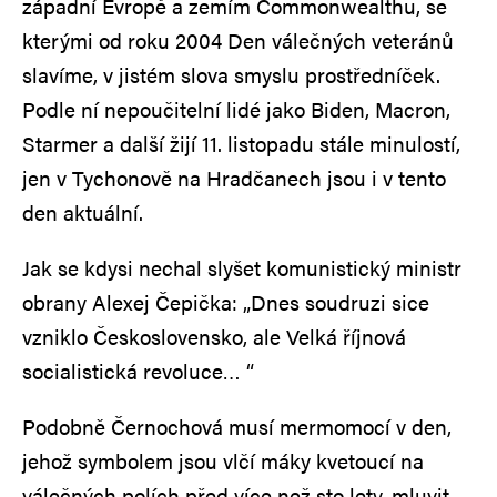
západní Evropě a zemím Commonwealthu, se
kterými od roku 2004 Den válečných veteránů
slavíme, v jistém slova smyslu prostředníček.
Podle ní nepoučitelní lidé jako Biden, Macron,
Starmer a další žijí 11. listopadu stále minulostí,
jen v Tychonově na Hradčanech jsou i v tento
den aktuální.
Jak se kdysi nechal slyšet komunistický ministr
obrany Alexej Čepička: „Dnes soudruzi sice
vzniklo Československo, ale Velká říjnová
socialistická revoluce… “
Podobně Černochová musí mermomocí v den,
jehož symbolem jsou vlčí máky kvetoucí na
válečných polích před více než sto lety, mluvit