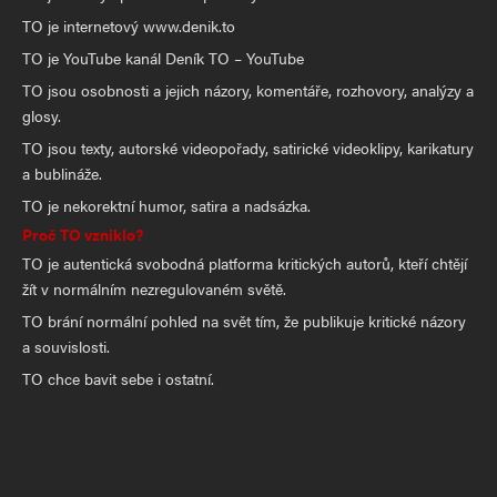
TO je internetový www.denik.to
TO je YouTube kanál Deník TO – YouTube
TO jsou osobnosti a jejich názory, komentáře, rozhovory, analýzy a
glosy.
TO jsou texty, autorské videopořady, satirické videoklipy, karikatury
a bublináže.
TO je nekorektní humor, satira a nadsázka.
Proč TO vzniklo?
TO je autentická svobodná platforma kritických autorů, kteří chtějí
žít v normálním nezregulovaném světě.
TO brání normální pohled na svět tím, že publikuje kritické názory
a souvislosti.
TO chce bavit sebe i ostatní.