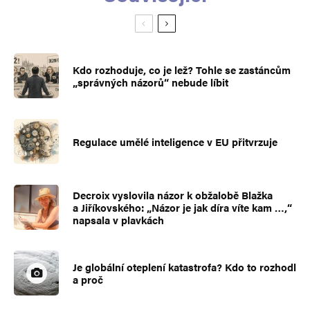
Kdo rozhoduje, co je lež? Tohle se zastáncům
„správných názorů“ nebude líbit
Regulace umělé inteligence v EU přitvrzuje
Decroix vyslovila názor k obžalobě Blažka
a Jiříkovského: „Názor je jak díra víte kam …,“
napsala v plavkách
Je globální oteplení katastrofa? Kdo to rozhodl
a proč