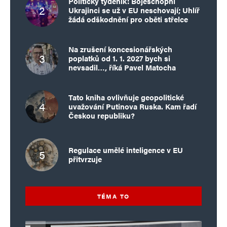
Politický týdeník: Bojeschopní
Ukrajinci se už v EU neschovají; Uhlíř
žádá odškodnění pro oběti střelce
Na zrušení koncesionářských
poplatků od 1. 1. 2027 bych si
nevsadil…, říká Pavel Matocha
Tato kniha ovlivňuje geopolitické
uvažování Putinova Ruska. Kam řadí
Českou republiku?
Regulace umělé inteligence v EU
přitvrzuje
TÉMA TO