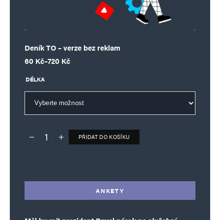
Deník TO – verze bez reklam
Rozpětí cen: 60 Kč až 720 Kč
60
Kč
–
720
Kč
DÉLKA
PŘIDAT DO KOŠÍKU
Deník TO – verze bez reklam množství
Alternative:
ANKETY