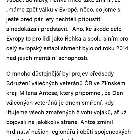
„máme zpět válku v Evropě, něco, co jsme si
ještě před pár lety nechtěli připustit
a nedokázali představit.“ Ano, ke škodě celé
Evropy to pro lidi jako Řehka a spolu s ním pro
celý evropský establishment bylo od roku 2014
nad jejich mentální schopnosti.
O mnoho důstojnější byl projev předsedy
Sdružení válečných veteránů ČR ve Zlínském
kraji Milana Antoše, který připomněl, že Den
válečných veteránů je dnem smíření, kdy
litujeme všech zmařených životů vojáků, ať už
bojovali na jakékoliv straně. Antoš zmínil
hrdinství našich legionářů i oběti spojeneckých