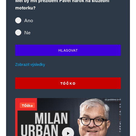
Měl by mít prezident Pavel nárok na služební
motorku?
Ano
Ne
HLASOVAT
Zobrazit výsledky
TÓČKO
TÓčko