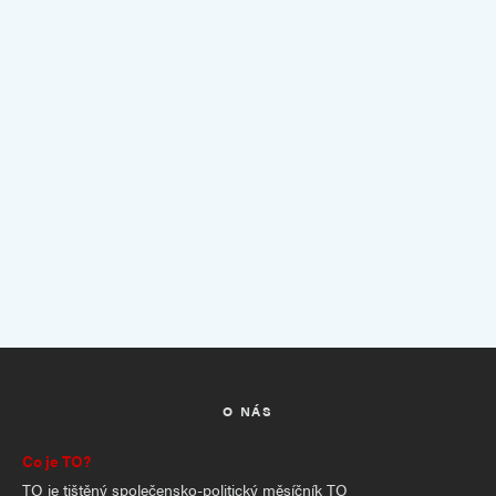
O NÁS
Co je TO?
TO je tištěný společensko-politický měsíčník TO