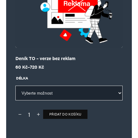
Deník TO – verze bez reklam
Rozpětí cen: 60 Kč až 720 Kč
60
Kč
–
720
Kč
DÉLKA
PŘIDAT DO KOŠÍKU
Deník TO – verze bez reklam množství
Alternative: