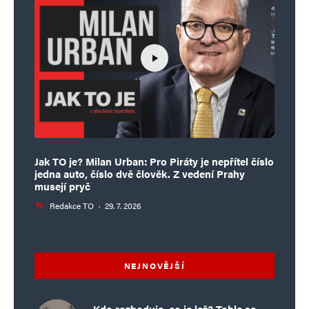
Jak TO je? Milan Urban: Pro Piráty je nepřítel číslo
jedna auto, číslo dvě člověk. Z vedení Prahy
musejí pryč
Redakce TO
·
29. 7. 2026
NEJNOVĚJŠÍ
Kdo rozhoduje, co je lež? Tohle se