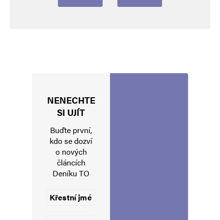
NENECHTE
Jméno
*
SI UJÍT
Buďte první,
kdo se dozví
o nových
E-mail
*
Webová stránka
článcích
Deníku TO
Uložit do prohlížeče jméno, e-mail a webovou stránku pro budoucí
komentáře.