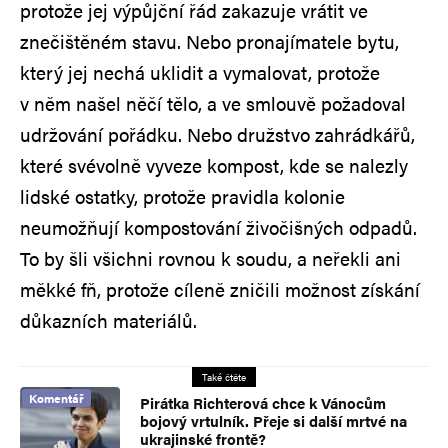
protože jej výpůjční řád zakazuje vrátit ve
znečištěném stavu. Nebo pronajímatele bytu,
který jej nechá uklidit a vymalovat, protože
v něm našel něčí tělo, a ve smlouvě požadoval
udržování pořádku. Nebo družstvo zahrádkářů,
které svévolně vyveze kompost, kde se nalezly
lidské ostatky, protože pravidla kolonie
neumožňují kompostování živočišných odpadů.
To by šli všichni rovnou k soudu, a neřekli ani
měkké fň, protože cíleně zničili možnost získání
důkazních materiálů.
Také čtěte
Komentář
Pirátka Richterová chce k Vánocům
bojový vrtulník. Přeje si další mrtvé na
ukrajinské frontě?