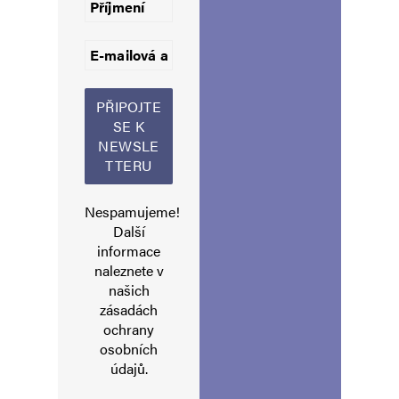
Informujte mě o nových komentářích e-mailem.
Informujte mě o nových příspěvcích e-mailem.
Alternative:
Nespamujeme!
Další
informace
naleznete v
našich
zásadách
ochrany
osobních
údajů
.