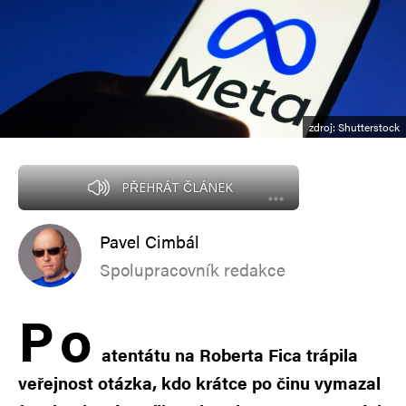
zdroj: Shutterstock
PŘEHRÁT ČLÁNEK
Pavel Cimbál
Spolupracovník redakce
P
o
atentátu na Roberta Fica trápila
veřejnost otázka, kdo krátce po činu vymazal