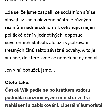
Zdá se, že jsme zaspali. Ze sociálních sítí se
stávají již zcela otevřeně nástroje různých
režimů a nadnárodních sil, ovlivňující nejen
politické dění v jednotlivých, doposud
suverénních státech, ale už i vyšetřování
trestných činů takto závažné povahy. A to je
situace, do které jsme se neměli nikdy dostat.
Jen v ní, bohužel, jsme…
Čtěte také:
Česká Wikipedie se po krátkém vzdoru
podřídila cenzurní výzvě ministra vnitra
Nahlášeni a zablokováni. Liberální humoristé