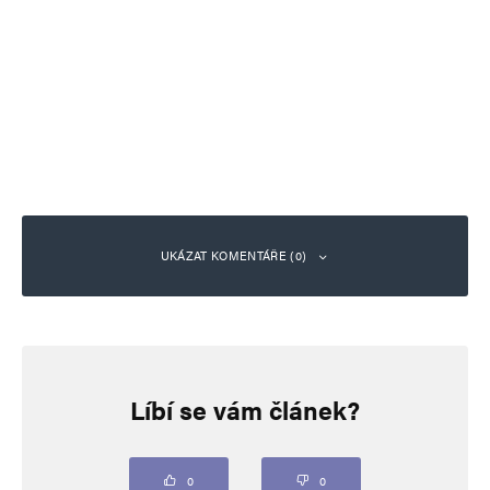
UKÁZAT KOMENTÁŘE (0)
Napsat komentář
Líbí se vám článek?
Vaše e-mailová adresa nebude zveřejněna.
Vyžadované informace jsou
označeny
*
Komentář
*
0
0