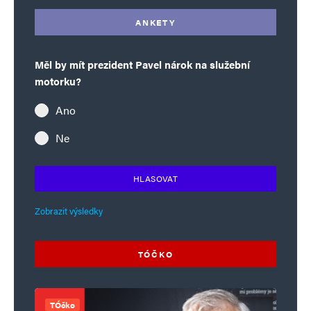
ANKETY
Měl by mít prezident Pavel nárok na služební
motorku?
Ano
Ne
HLASOVAT
Zobrazit výsledky
TÓČKO
TÓčko