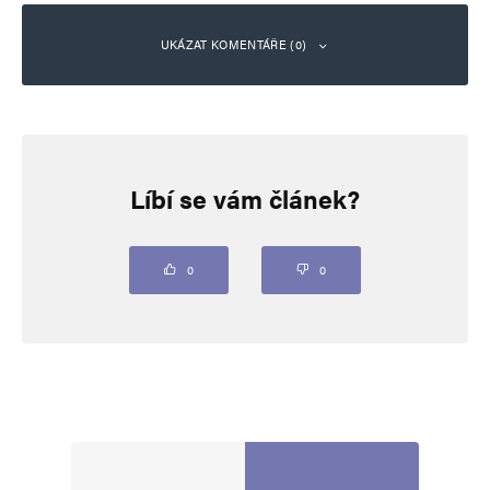
UKÁZAT KOMENTÁŘE (0)
Napsat komentář
Líbí se vám článek?
Vaše e-mailová adresa nebude zveřejněna.
Vyžadované informace jsou
označeny
*
Komentář
*
0
0