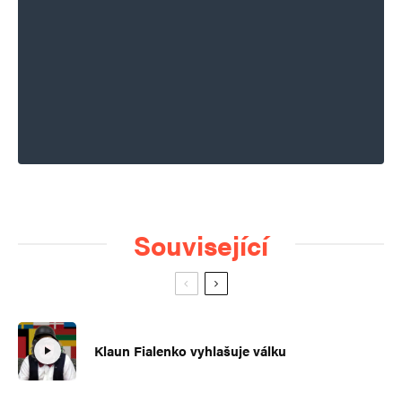
Související
Klaun Fialenko vyhlašuje válku