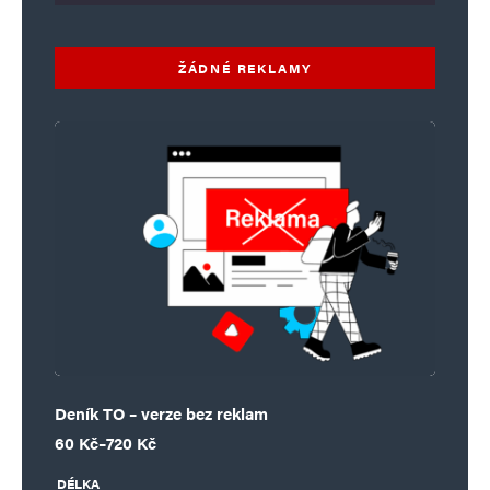
ŽÁDNÉ REKLAMY
Deník TO – verze bez reklam
Rozpětí cen: 60 Kč až 720 Kč
60
Kč
–
720
Kč
DÉLKA