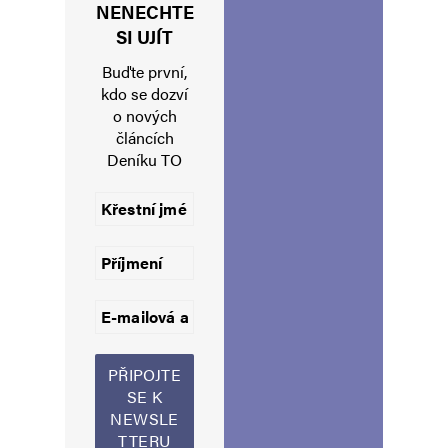
NENECHTE
Jméno
*
SI UJÍT
Buďte první,
kdo se dozví
o nových
E-mail
*
Webová stránka
článcích
Deníku TO
Uložit do prohlížeče jméno, e-mail a webovou stránku pro budoucí
komentáře.
Informujte mě o nových komentářích e-mailem.
Informujte mě o nových příspěvcích e-mailem.
Alternative: