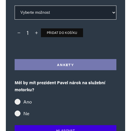
PŘIDAT DO KOŠÍKU
Deník TO – verze bez reklam množství
Alternative:
ANKETY
Měl by mít prezident Pavel nárok na služební
motorku?
Ano
Ne
HLASOVAT