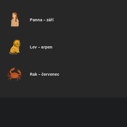
Panna – září
Lev – srpen
Rak – červenec