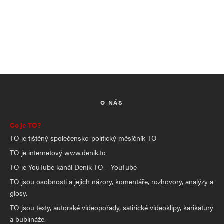
O NÁS
Co je TO?
TO je tištěný společensko-politický měsíčník TO
TO je internetový www.denik.to
TO je YouTube kanál Deník TO – YouTube
TO jsou osobnosti a jejich názory, komentáře, rozhovory, analýzy a
glosy.
TO jsou texty, autorské videopořady, satirické videoklipy, karikatury
a bublináže.