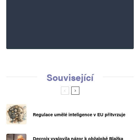
Související
Regulace umělé inteligence v EU přitvrzuje
Decroix vyslovila názor k obžalobě Blažka