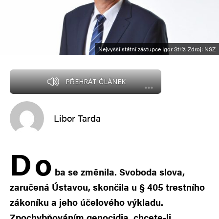
Nejvyšší státní zástupce Igor Stříž. Zdroj: NSZ
PŘEHRÁT ČLÁNEK
Libor Tarda
D
o
ba se změnila. Svoboda slova,
zaručená Ústavou, skončila u § 405 trestního
zákoníku a jeho účelového výkladu.
Zpochybňováním genocidia, chcete-li