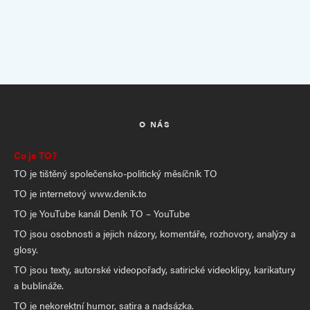
O NÁS
Co je TO?
TO je tištěný společensko-politický měsíčník TO
TO je internetový www.denik.to
TO je YouTube kanál Deník TO – YouTube
TO jsou osobnosti a jejich názory, komentáře, rozhovory, analýzy a
glosy.
TO jsou texty, autorské videopořady, satirické videoklipy, karikatury
a bublináže.
TO je nekorektní humor, satira a nadsázka.