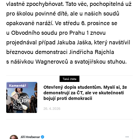
vlastně zpochybňovat. Tato věc, pochopitelná už
pro školou povinné dítě, ale u našich soudů
opakovaně naráží. Ve středu 6. prosince se
u Obvodního soudu pro Prahu 1 znovu
projednával případ Jakuba Jaška, který navštívil
březnovou demonstraci Jindřicha Rajchla
s nášivkou Wagnerovců a svatojiřskou stuhou.
Také čtěte
Komentář
Otevřený dopis studentům. Myslí si, že
demonstrují za ČT, ale ve skutečnosti
bojují proti demokracii
26. 4. 2026