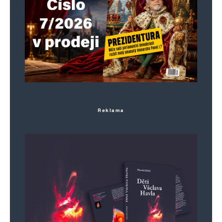
Napsat komentář
Vaše e-mailová adresa nebude zveřejněna.
Vyžadované informace jsou
označeny
*
Komentář
*
Reklama
Jméno
*