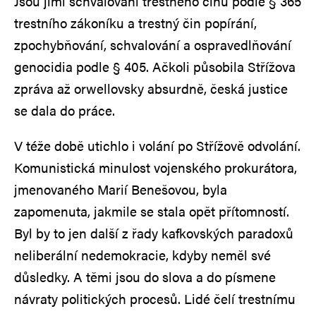
Jsou jimi schvalování trestného činu podle § 365
trestního zákoníku a trestný čin popírání,
zpochybňování, schvalování a ospravedlňování
genocidia podle § 405. Ačkoli působila Střížova
zpráva až orwellovsky absurdně, česká justice
se dala do práce.
V téže době utichlo i volání po Střížově odvolání.
Komunistická minulost vojenského prokurátora,
jmenovaného Marií Benešovou, byla
zapomenuta, jakmile se stala opět přítomností.
Byl by to jen další z řady kafkovských paradoxů
neliberální nedemokracie, kdyby neměl své
důsledky. A těmi jsou do slova a do písmene
návraty politických procesů. Lidé čelí trestnímu