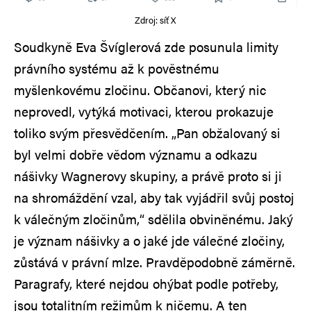
Zdroj: síť X
Soudkyně Eva Švíglerová zde posunula limity
právního systému až k pověstnému
myšlenkovému zločinu. Občanovi, který nic
neprovedl, vytýká motivaci, kterou prokazuje
toliko svým přesvědčením. „Pan obžalovaný si
byl velmi dobře vědom významu a odkazu
nášivky Wagnerovy skupiny, a právě proto si ji
na shromáždění vzal, aby tak vyjádřil svůj postoj
k válečným zločinům,“ sdělila obviněnému. Jaký
je význam nášivky a o jaké jde válečné zločiny,
zůstává v právní mlze. Pravděpodobně záměrně.
Paragrafy, které nejdou ohýbat podle potřeby,
jsou totalitním režimům k ničemu. A ten