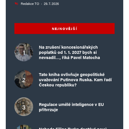
Redakce TO
·
29. 7. 2026
NEJNOVĚJŠÍ
Na zrušení koncesionářských
poplatků od 1. 1. 2027 bych si
nevsadil…, říká Pavel Matocha
Tato kniha ovlivňuje geopolitické
uvažování Putinova Ruska. Kam řadí
Českou republiku?
Regulace umělé inteligence v EU
přitvrzuje
Nehoda Filipa Turka dostává nový