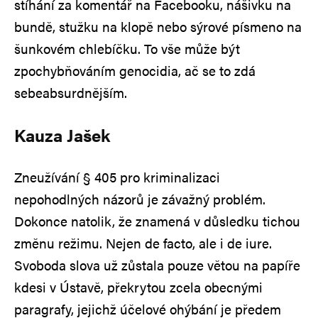
stíhání za komentář na Facebooku, nášivku na
bundě, stužku na klopě nebo sýrové písmeno na
šunkovém chlebíčku. To vše může být
zpochybňováním genocidia, ač se to zdá
sebeabsurdnějším.
Kauza Jašek
Zneužívání § 405 pro kriminalizaci
nepohodlných názorů je závažný problém.
Dokonce natolik, že znamená v důsledku tichou
změnu režimu. Nejen de facto, ale i de iure.
Svoboda slova už zůstala pouze větou na papíře
kdesi v Ústavě, překrytou zcela obecnými
paragrafy, jejichž účelové ohýbání je předem