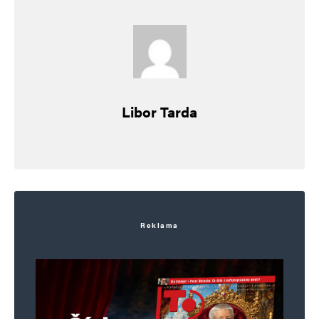
“ Za zavádění totality nenese odpovědnost nikdy
nikdo. Ta vzniká hloupostí, naivitou,
vypočítavostí a apatií ve společnosti, která si ji
nechá dobrovolně naordinovat…“
Libor Tarda
BINGO !!!
Naprosto přesné 🙁
Vladimír Bubeník
Odpovědět
Reklama
12. 12. 2023 (7:51)
Neměli jsme volit pětikolku!!od ní nic
rozumného nelze čekat, jsou to nedemokraté!!