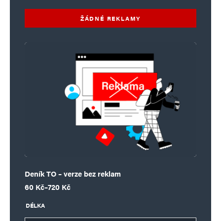
ŽÁDNÉ REKLAMY
Deník TO – verze bez reklam
Rozpětí cen: 60 Kč až 720 Kč
60
Kč
–
720
Kč
DÉLKA