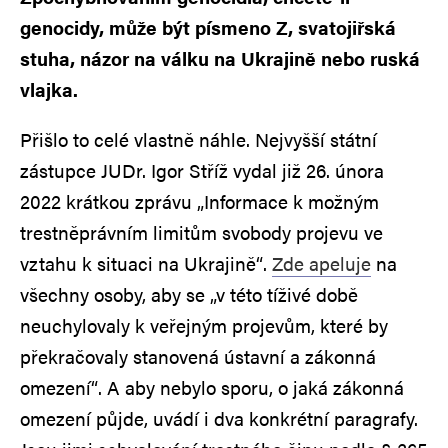
genocidy, může být písmeno Z, svatojiřská
stuha, názor na válku na Ukrajině nebo ruská
vlajka.
Přišlo to celé vlastně náhle. Nejvyšší státní
zástupce JUDr. Igor Stříž vydal již 26. února
2022 krátkou zprávu „Informace k možným
trestněprávním limitům svobody projevu ve
vztahu k situaci na Ukrajině“.
Zde apeluje
na
všechny osoby, aby se „v této tíživé době
neuchylovaly k veřejným projevům, které by
překračovaly stanovená ústavní a zákonná
omezení“. A aby nebylo sporu, o jaká zákonná
omezení půjde, uvádí i dva konkrétní paragrafy.