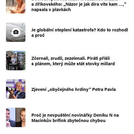
a Jiříkovského: „Názor je jak díra víte kam …,“
napsala v plavkách
Je globální oteplení katastrofa? Kdo to rozhodl
a proč
Zčernali, zrudli, zezelenali. Piráti přišli
s plánem, který může stát stovky miliard
Zjevení „obyčejného hrdiny“ Petra Pavla
Proč je nevpuštění novinářky Deníku N na
Macinkův brífink zbytečnou chybou