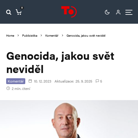
0
Home
Publicistika
Komentář
Genocida, jakou svět neviděl
Genocida, jakou svět
neviděl
Komentář
10. 12. 2023
Aktualizace:
25. 9. 2025
5
2 min. čtení