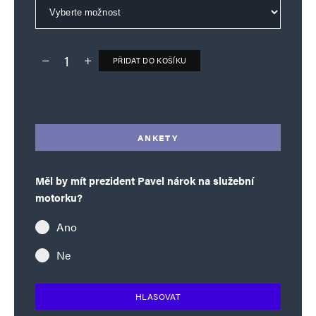
PŘIDAT DO KOŠÍKU
Deník TO – verze bez reklam množství
Alternative:
ANKETY
Měl by mít prezident Pavel nárok na služební
motorku?
Ano
Ne
HLASOVAT