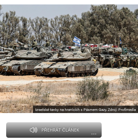
Izraelské tanky na hranicích s Pásmem Gazy. Zdroj: Profimedia
PŘEHRÁT ČLÁNEK