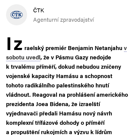
ČTK
Agenturní zpravodajství
I
z
raelský premiér Benjamin Netanjahu
v
sobotu uvedl
, že v Pásmu Gazy nedojde
k trvalému příměří, dokud nebudou zničeny
vojenské kapacity Hamásu a schopnost
tohoto radikálního palestinského hnutí
vládnout. Reagoval na prohlášení amerického
prezidenta Joea Bidena, že izraelští
vyjednavači předali Hamásu nový návrh
komplexní třífázové dohody o příměří
a propuštění rukojmích a výzvu k lídrům