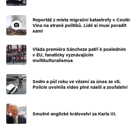
Reportáž z místa migrační katastrofy v Ceutě:
Vina na straně politiků. Lidé si musí poradit
sami
Vláda premiéra Sáncheze patří k posledním
v EU, fanaticky vyznávajícím
multikulturalismus
Sedm a půl roku ve vězení za únos ze cti.
Policie uvolnila video plné násilí a zoufalství
Smutné anglické království za Karla III.