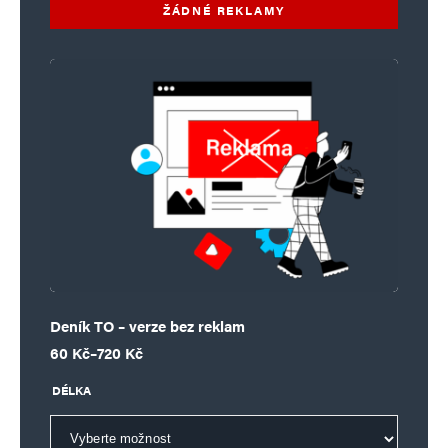
ŽÁDNÉ REKLAMY
Deník TO – verze bez reklam
Rozpětí cen: 60 Kč až 720 Kč
60
Kč
–
720
Kč
DÉLKA