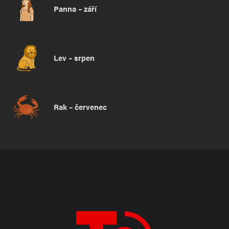
Panna – září
Lev – srpen
Rak – červenec