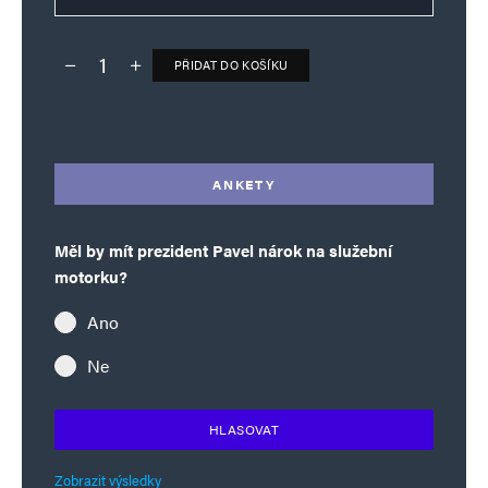
PŘIDAT DO KOŠÍKU
Deník TO – verze bez reklam množství
Alternative:
ANKETY
Měl by mít prezident Pavel nárok na služební
motorku?
Ano
Ne
HLASOVAT
Zobrazit výsledky