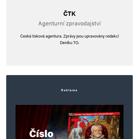
ČTK
E-mail
*
Webová stránka
Agenturní zpravodajství
Česká tisková agentura. Zprávy jsou upravovány redakcí
Deníku TO.
Uložit do prohlížeče jméno, e-mail a webovou stránku pro budoucí
komentáře.
Informujte mě o nových komentářích e-mailem.
Informujte mě o nových příspěvcích e-mailem.
Reklama
Alternative: