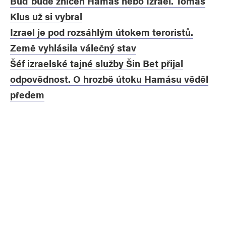
Buď bude zničen Hamás nebo Izrael. Tomáš
Klus už si vybral
Izrael je pod rozsáhlým útokem teroristů.
Země vyhlásila válečný stav
Šéf izraelské tajné služby Šin Bet přijal
odpovědnost. O hrozbě útoku Hamásu věděl
předem