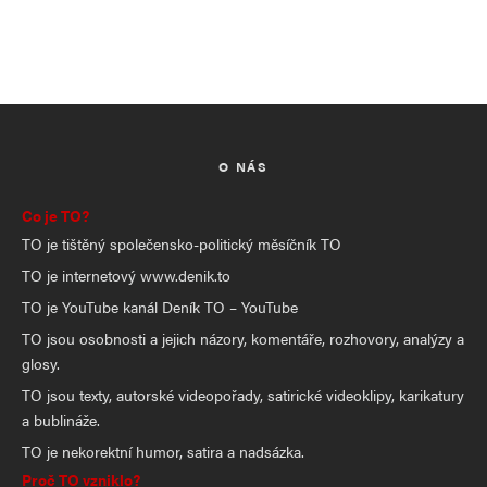
O NÁS
Co je TO?
TO je tištěný společensko-politický měsíčník TO
TO je internetový www.denik.to
TO je YouTube kanál Deník TO – YouTube
TO jsou osobnosti a jejich názory, komentáře, rozhovory, analýzy a
glosy.
TO jsou texty, autorské videopořady, satirické videoklipy, karikatury
a bublináže.
TO je nekorektní humor, satira a nadsázka.
Proč TO vzniklo?