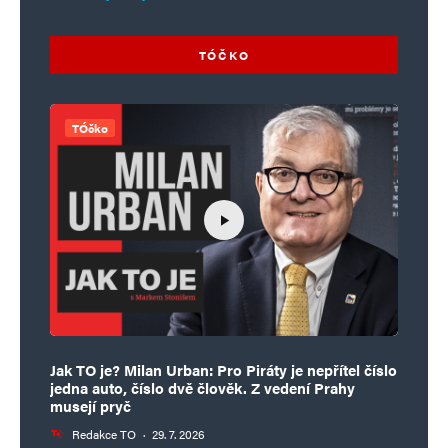
TÓČKO
TÓčko
Jak TO je? Milan Urban: Pro Piráty je nepřítel číslo
jedna auto, číslo dvě člověk. Z vedení Prahy
musejí pryč
Redakce TO
·
29. 7. 2026