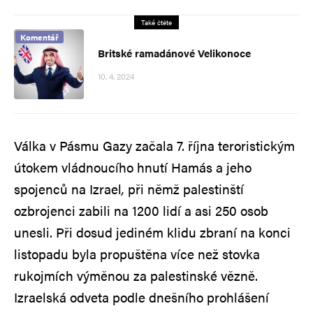
Také čtěte
Komentář
Britské ramadánové Velikonoce
10. 4. 2024
Válka v Pásmu Gazy začala 7. října teroristickým
útokem vládnoucího hnutí Hamás a jeho
spojenců na Izrael
,
při němž palestinští
ozbrojenci zabili na 1200 lidí a asi 250 osob
unesli. Při dosud jediném klidu zbraní na konci
listopadu byla propuštěna více než stovka
rukojmích výměnou za palestinské vězně.
Izraelská odveta podle dnešního prohlášení