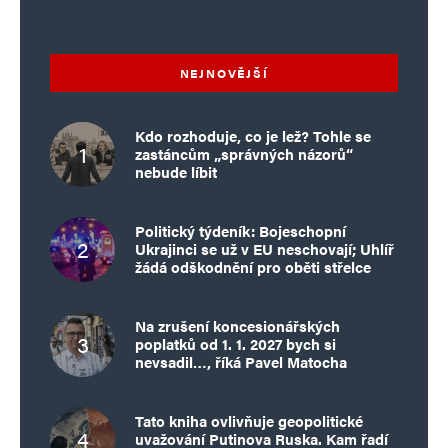
NEJNOVĚJŠÍ
Kdo rozhoduje, co je lež? Tohle se
zastáncům „správných názorů“
nebude líbit
Politický týdeník: Bojeschopní
Ukrajinci se už v EU neschovají; Uhlíř
žádá odškodnění pro oběti střelce
Na zrušení koncesionářských
poplatků od 1. 1. 2027 bych si
nevsadil…, říká Pavel Matocha
Tato kniha ovlivňuje geopolitické
uvažování Putinova Ruska. Kam řadí