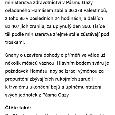
ministerstva zdravotnictví v Pásmu Gazy
ovládaného Hamásem zabila 36.379 Palestinců,
z toho 95 v posledních 24 hodinách, a dalších
82.407 jich zranila, za uplynulý den 350. Tisíce
těl podle ministerstva zřejmě stále zůstávají pod
troskami.
Snahy o uzavření dohody o příměří ve válce už
několik měsíců váznou. Hlavním bodem sváru je
požadavek Hamásu, aby se Izrael výměnou za
propuštění zbývajících rukojmích zaručil
k trvalému ukončení bojů a úplnému stažení
svých jednotek z Pásma Gazy.
Čtěte také: