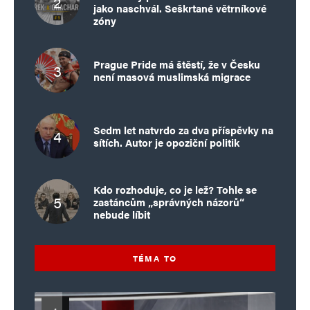
jako naschvál. Seškrtané větrníkové
zóny
Prague Pride má štěstí, že v Česku
není masová muslimská migrace
Sedm let natvrdo za dva příspěvky na
sítích. Autor je opoziční politik
Kdo rozhoduje, co je lež? Tohle se
zastáncům „správných názorů“
nebude líbit
TÉMA TO