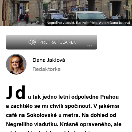
Negreliho viadukt, Ilustrační foto. Autor: Dana Jaklová
PŘEHRÁT ČLÁNEK
Dana Jaklová
Redaktorka
J
d
u tak jedno letní odpoledne Prahou
a zachtělo se mi chvíli spočinout. V jakémsi
café na Sokolovské u metra. Na dohled od
Negrelliho viadutku. Krásně opraveného, ale