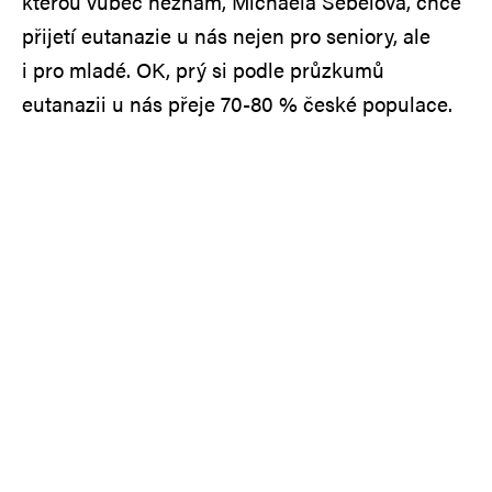
kterou vůbec neznám, Michaela Šebelová, chce
přijetí eutanazie u nás nejen pro seniory, ale
i pro mladé. OK, prý si podle průzkumů
eutanazii u nás přeje 70-80 % české populace.