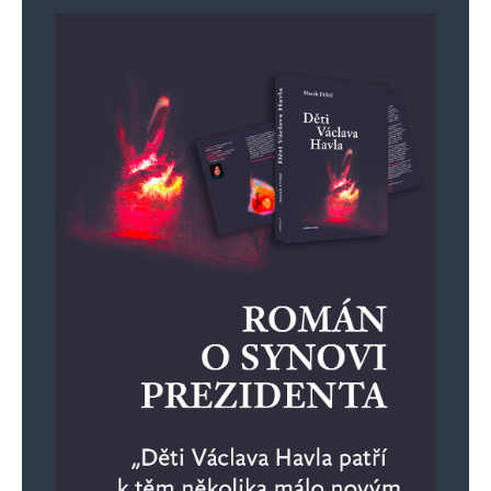
pyrit
25. 7. 2025 (6:51)
Takhle mentálně dopadne debil, který
s Ruskem v palici chodí spát, a s Ruskem
v palici vstává. Fakta jsou na takové
kreatury příliš, to nepoberou.
Poetik
26. 7. 2025 (1:44)
Když chodíš s Ruskem spát,