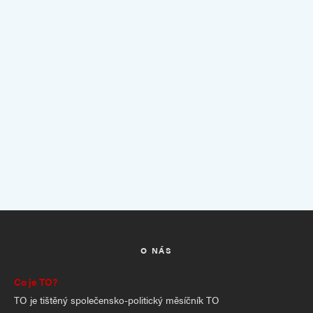
O NÁS
Co je TO?
TO je tištěný společensko-politický měsíčník TO