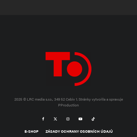
2025 © LRC media s.r.o., 349 52 Cebiv 1.
Stránky vytvořila a spravuje
PProduction
E-SHOP
ZÁSADY OCHRANY OSOBNÍCH ÚDAJŮ