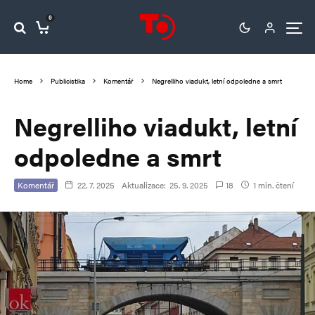
0
Home
Publicistika
Komentář
Negrelliho viadukt, letní odpoledne a smrt
Negrelliho viadukt, letní
odpoledne a smrt
Komentář
22. 7. 2025
Aktualizace:
25. 9. 2025
18
1 min. čtení