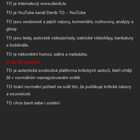
TO je internetový www.denik.to
TO je YouTube kanál Deník TO – YouTube
TO jsou osobnosti a jejich názory, komentáře, rozhovory, analýzy a
glosy.
TO jsou texty, autorské videopořady, satirické videoklipy, karikatury
a bublináže.
TO je nekorektní humor, satira a nadsázka.
Proč TO vzniklo?
TO je autentická svobodná platforma kritických autorů, kteří chtějí
žít v normálním nezregulovaném světě.
TO brání normální pohled na svět tím, že publikuje kritické názory
a souvislosti.
TO chce bavit sebe i ostatní.