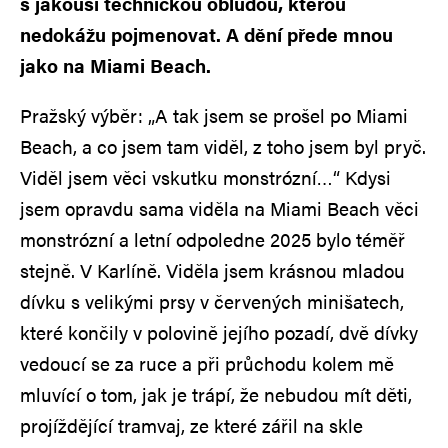
s jakousi technickou obludou, kterou
nedokážu pojmenovat. A dění přede mnou
jako na Miami Beach.
Pražský výběr: „A tak jsem se prošel po Miami
Beach, a co jsem tam viděl, z toho jsem byl pryč.
Viděl jsem věci vskutku monstrózní…“ Kdysi
jsem opravdu sama viděla na Miami Beach věci
monstrózní a letní odpoledne 2025 bylo téměř
stejně. V Karlíně. Viděla jsem krásnou mladou
dívku s velikými prsy v červených minišatech,
které končily v polovině jejího pozadí, dvě dívky
vedoucí se za ruce a při průchodu kolem mě
mluvící o tom, jak je trápí, že nebudou mít děti,
projíždějící tramvaj, ze které zářil na skle