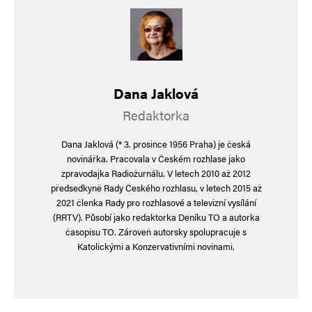
Poetik
Odpovědět
25. 7. 2025 (4:43)
Dana Jaklová
Co to žvaníš za nesmysly?
Redaktorka
Omámil Tě Cimbál čísly?
Dana Jaklová (* 3. prosince 1956 Praha) je česká
Západ prý chce tak moc válčit,
novinářka. Pracovala v Českém rozhlase jako
že Rus šel s Ukrajinci z lásky tančit.
zpravodajka Radiožurnálu. V letech 2010 až 2012
předsedkyně Rady Českého rozhlasu, v letech 2015 až
Jsi vypatlaný idiot?
2021 členka Rady pro rozhlasové a televizní vysílání
(RRTV). Působí jako redaktorka Deníku TO a autorka
Že je to tu na kokot?
časopisu TO. Zároveň autorsky spolupracuje s
Prý povolen jen jeden názor,
Katolickými a Konzervativními novinami.
splet sis Česko s Roskomnadzor.
Deklasoval’s jen sám sebe,