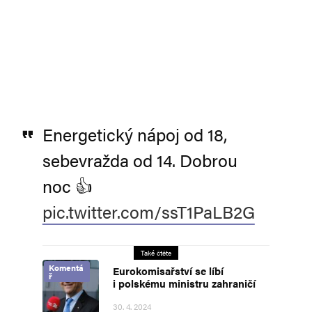
Energetický nápoj od 18,
sebevražda od 14. Dobrou
noc 👍
pic.twitter.com/ssT1PaLB2G
Také čtěte
Komentá
Eurokomisařství se líbí
ř
i polskému ministru zahraničí
30. 4. 2024