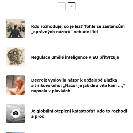
Kdo rozhoduje, co je lež? Tohle se zastáncům
„správných názorů“ nebude líbit
Regulace umělé inteligence v EU přitvrzuje
Decroix vyslovila názor k obžalobě Blažka
a Jiříkovského: „Názor je jak díra víte kam …,“
napsala v plavkách
Je globální oteplení katastrofa? Kdo to rozhodl
a proč