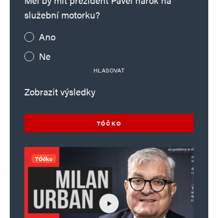
Měl by mít prezident Pavel nárok na
služební motorku?
E-mail
*
Webová stránka
Ano
Ne
Uložit do prohlížeče jméno, e-mail a webovou stránku pro budoucí
HLASOVAT
komentáře.
Zobrazit výsledky
Informujte mě o nových komentářích e-mailem.
TÓČKO
Informujte mě o nových příspěvcích e-mailem.
Alternative:
TÓčko