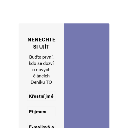
Napsat komentář
Vaše e-mailová adresa nebude zveřejněna.
Vyžadované informace jsou
označeny
*
Komentář
*
NENECHTE
SI UJÍT
Buďte první,
kdo se dozví
o nových
článcích
Deníku TO
Jméno
*
E-mail
*
Webová stránka