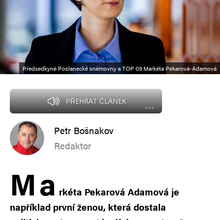
Předsedkyně Poslanecké sněmovny a TOP 09 Markéta Pekarová-Adamová
PŘEHRÁT ČLÁNEK
Petr Bošnakov
Redaktor
M
a
rkéta Pekarová Adamová je
například první ženou, která dostala