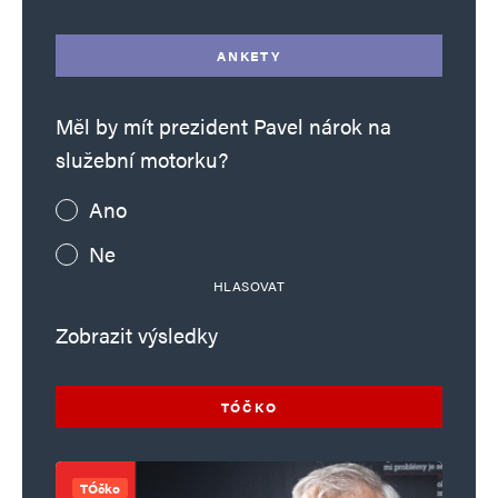
ANKETY
Měl by mít prezident Pavel nárok na
služební motorku?
Ano
Ne
HLASOVAT
Zobrazit výsledky
TÓČKO
TÓčko