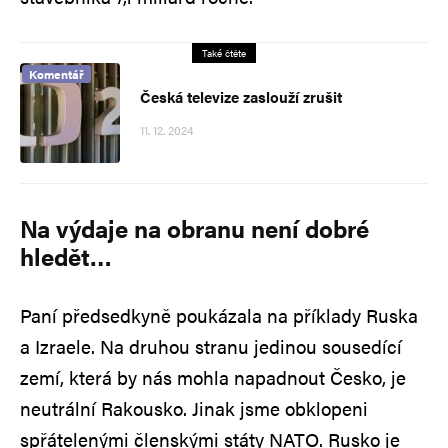
Také čtěte
Komentář
Česká televize zaslouží zrušit
11. 12. 2024
Na výdaje na obranu není dobré
hledět…
Paní předsedkyně poukázala na příklady Ruska
a Izraele. Na druhou stranu jedinou sousedící
zemí, která by nás mohla napadnout Česko, je
neutrální Rakousko. Jinak jsme obklopeni
spřátelenými členskými státy NATO. Rusko je