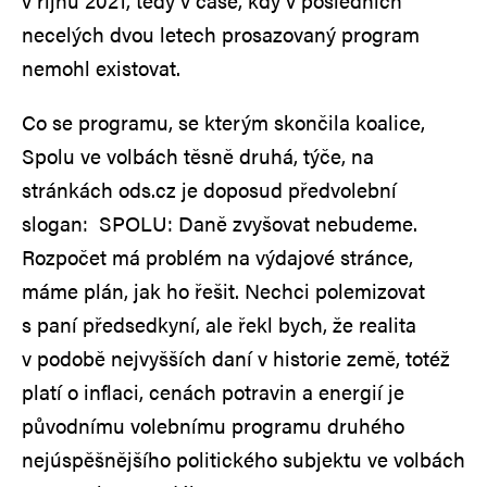
v říjnu 2021, tedy v čase, kdy v posledních
necelých dvou letech prosazovaný program
nemohl existovat.
Co se programu, se kterým skončila koalice,
Spolu ve volbách těsně druhá, týče, na
stránkách ods.cz je doposud předvolební
slogan: SPOLU: Daně zvyšovat nebudeme.
Rozpočet má problém na výdajové stránce,
máme plán, jak ho řešit. Nechci polemizovat
s paní předsedkyní, ale řekl bych, že realita
v podobě nejvyšších daní v historie země, totéž
platí o inflaci, cenách potravin a energií je
původnímu volebnímu programu druhého
nejúspěšnějšího politického subjektu ve volbách