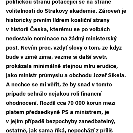
politickou stranu potácející se na straně
volitelnosti do Strakovy akademie. Zároveň je
historicky prvním lídrem koaliční strany
v historii Česka, kterému se po volbách
nedostalo nominace na žádný ministerský
post. Nevím proč, vždyť slovy o tom, že když
bude v zimě zima, vezme si další svetr,
prokázala minimálně stejnou míru erudice,
jako ministr průmyslu a obchodu Jozef Síkela.
A nechce se mi věřit, že by snad v tomto
případě sehrálo nějakou roli finanční
ohodnocení. Rozdíl cca 70 000 korun mezi
platem předsedkyně PS a ministrem, je
v jejím případě bezpochyby zanedbatelný,
ostatně, jak sama říká, nepochází z příliš