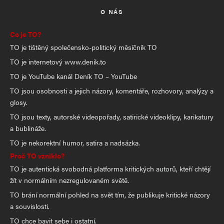
O NÁS
Co je TO?
TO je tištěný společensko-politický měsíčník TO
TO je internetový www.denik.to
TO je YouTube kanál Deník TO – YouTube
TO jsou osobnosti a jejich názory, komentáře, rozhovory, analýzy a
glosy.
TO jsou texty, autorské videopořady, satirické videoklipy, karikatury
a bublináže.
TO je nekorektní humor, satira a nadsázka.
Proč TO vzniklo?
TO je autentická svobodná platforma kritických autorů, kteří chtějí
žít v normálním nezregulovaném světě.
TO brání normální pohled na svět tím, že publikuje kritické názory
a souvislosti.
TO chce bavit sebe i ostatní.