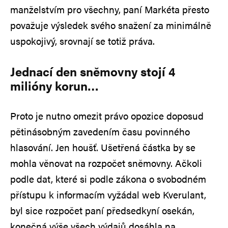
manželstvím pro všechny, paní Markéta přesto
považuje výsledek svého snažení za minimálně
uspokojivý, srovnají se totiž práva.
Jednací den sněmovny stojí 4
milióny korun…
Proto je nutno omezit právo opozice doposud
pětinásobným zavedením času povinného
hlasování. Jen houšť. Ušetřená částka by se
mohla věnovat na rozpočet sněmovny. Ačkoli
podle dat, které si podle zákona o svobodném
přístupu k informacím vyžádal web Kverulant,
byl sice rozpočet paní předsedkyní osekán,
konečná výše všech výdajů dosáhla na