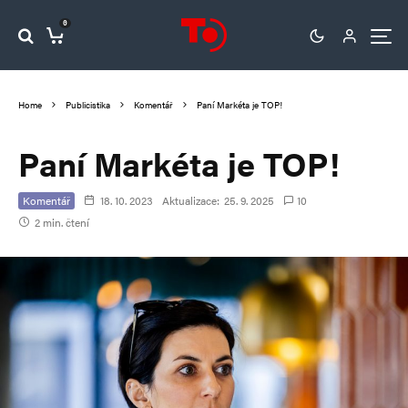
0
Home
Publicistika
Komentář
Paní Markéta je TOP!
Paní Markéta je TOP!
Komentář
18. 10. 2023
Aktualizace:
25. 9. 2025
10
2 min. čtení