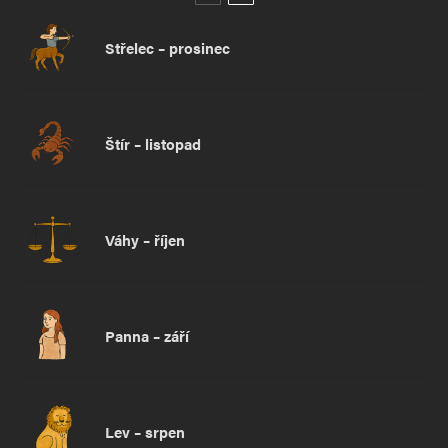
Střelec – prosinec
Štír – listopad
Váhy – říjen
Panna – září
Lev – srpen