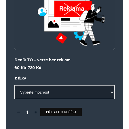
Deník TO – verze bez reklam
Rozpětí cen: 60 Kč až 720 Kč
60
Kč
–
720
Kč
DÉLKA
PŘIDAT DO KOŠÍKU
Deník TO – verze bez reklam množství
Alternative: