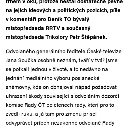
trnem v oku, protože nestál dostatečně pevně
na jejích ideových a politických pozicích, píše
v komentáři pro Deník TO bývalý
místopředseda RRTV a současný
místopředseda Trikolory Petr Štěpánek.
Odvolaného generálního ředitele České televize
Jana Součka osobně neznám, tváří v tvář jsme
se potkali jednou v životě, a to nedávno na
jednání mediálního výboru poslanecké
sněmovny, kde on obhajoval nápad požadovat
uhrazení škody související s odvoláním dozorčí
komise Rady ČT po členech rady, kteří pro to
zvedli ruku, a já tam pro změnu přišel
odvyprávět příběh nezákonně odvolané Rady