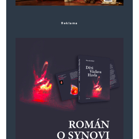
Reklama
Jméno
*
E-mail
*
Webová stránka
Uložit do prohlížeče jméno, e-mail a webovou stránku pro budoucí
komentáře.
Informujte mě o nových komentářích e-mailem.
Informujte mě o nových příspěvcích e-mailem.