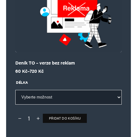
Deník TO – verze bez reklam
Rozpětí cen: 60 Kč až 720 Kč
60
Kč
–
720
Kč
DÉLKA
PŘIDAT DO KOŠÍKU
Deník TO – verze bez reklam množství
Alternative: