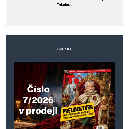
Trikolora.
sveho postaveni a provede neco, co by ho mohlo
vystrelit do role favorita pristi volby TV mozna uz
bez verejnopravnosti. Bohuzel teto verzi sam
neverim, nebot se nedokazi predstavit, ze by
soucasni predatori pustili oteze.
Reklama
Napsat komentář
Vaše e-mailová adresa nebude zveřejněna.
Vyžadované informace jsou
označeny
*
Komentář
*