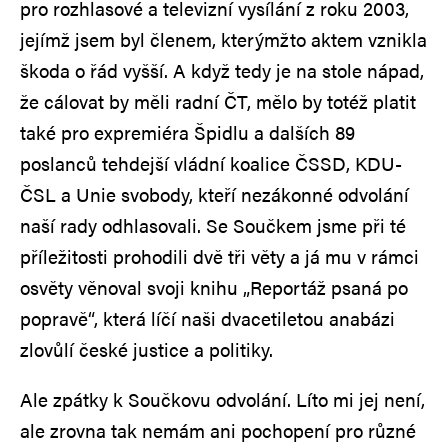
pro rozhlasové a televizní vysílání z roku 2003,
jejímž jsem byl členem, kterýmžto aktem vznikla
škoda o řád vyšší. A když tedy je na stole nápad,
že cálovat by měli radní ČT, mělo by totéž platit
také pro expremiéra Špidlu a dalších 89
poslanců tehdejší vládní koalice ČSSD, KDU-
ČSL a Unie svobody, kteří nezákonné odvolání
naší rady odhlasovali. Se Součkem jsme při té
příležitosti prohodili dvě tři věty a já mu v rámci
osvěty věnoval svoji knihu „Reportáž psaná po
popravě“, která líčí naši dvacetiletou anabázi
zlovůlí české justice a politiky.
Ale zpátky k Součkovu odvolání. Líto mi jej není,
ale zrovna tak nemám ani pochopení pro různé