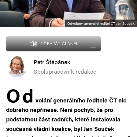
Odvolaný generální ředitel ČT Jan Souček.
PŘEHRÁT ČLÁNEK
Petr Štěpánek
Spolupracovník redakce
O
d
volání generálního ředitele ČT nic
dobrého nepřinese. Není pochyb, že pro
podstatnou část radních, které instalovala
současná vládní koalice, byl Jan Souček