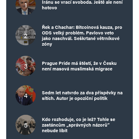
Íránu se vrací svoboda. Ještě ale není
hotovo
Řek a Chachar: Bitcoinová kauza, pro
ODS velký problém. Pavlovo veto
jako naschvál. Seškrtané větrníkové
zóny
Prague Pride má štěstí, že v Česku
není masová muslimská migrace
Sedm let natvrdo za dva příspěvky na
sítích. Autor je opoziční politik
Kdo rozhoduje, co je lež? Tohle se
zastáncům „správných názorů“
nebude líbit