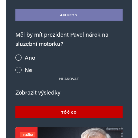
ANKETY
Měl by mít prezident Pavel nárok na
služební motorku?
Ano
Ne
HLASOVAT
Zobrazit výsledky
TÓČKO
TÓčko