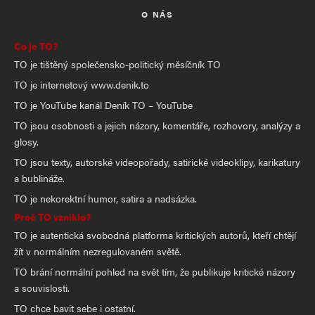
O NÁS
Co je TO?
TO je tištěný společensko-politický měsíčník TO
TO je internetový www.denik.to
TO je YouTube kanál Deník TO – YouTube
TO jsou osobnosti a jejich názory, komentáře, rozhovory, analýzy a
glosy.
TO jsou texty, autorské videopořady, satirické videoklipy, karikatury
a bublináže.
TO je nekorektní humor, satira a nadsázka.
Proč TO vzniklo?
TO je autentická svobodná platforma kritických autorů, kteří chtějí
žít v normálním nezregulovaném světě.
TO brání normální pohled na svět tím, že publikuje kritické názory
a souvislosti.
TO chce bavit sebe i ostatní.