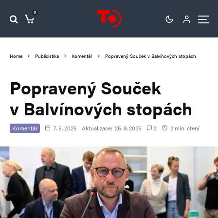
0
Home
Publicistika
Komentář
Popravený Souček v Balvínových stopách
Popravený Souček
v Balvínových stopách
Komentář
7. 5. 2025
Aktualizace:
25. 9. 2025
2
2 min. čtení