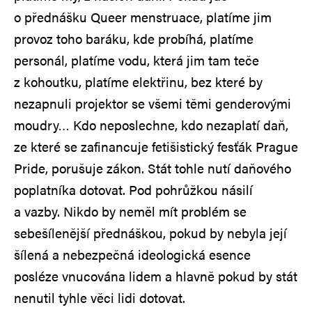
o přednášku Queer menstruace, platíme jim
provoz toho baráku, kde probíhá, platíme
personál, platíme vodu, která jim tam teče
z kohoutku, platíme elektřinu, bez které by
nezapnuli projektor se všemi těmi genderovými
moudry… Kdo neposlechne, kdo nezaplatí daň,
ze které se zafinancuje fetišistický fesťák Prague
Pride, porušuje zákon. Stát tohle nutí daňového
poplatníka dotovat. Pod pohrůžkou násilí
a vazby. Nikdo by neměl mít problém se
sebešílenější přednáškou, pokud by nebyla její
šílená a nebezpečná ideologická esence
posléze vnucována lidem a hlavně pokud by stát
nenutil tyhle věci lidi dotovat.