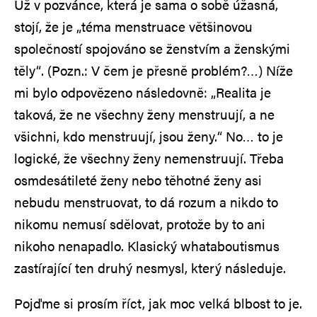
Už v pozvánce, která je sama o sobě úžasná,
stojí, že je „téma menstruace většinovou
společností spojováno se ženstvím a ženskými
těly“. (Pozn.: V čem je přesně problém?…) Níže
mi bylo odpovězeno následovně: „Realita je
taková, že ne všechny ženy menstruují, a ne
všichni, kdo menstruují, jsou ženy.“ No… to je
logické, že všechny ženy nemenstruují. Třeba
osmdesátileté ženy nebo těhotné ženy asi
nebudu menstruovat, to dá rozum a nikdo to
nikomu nemusí sdělovat, protože by to ani
nikoho nenapadlo. Klasický whataboutismus
zastírající ten druhý nesmysl, který následuje.
Pojďme si prosím říct, jak moc velká blbost to je.