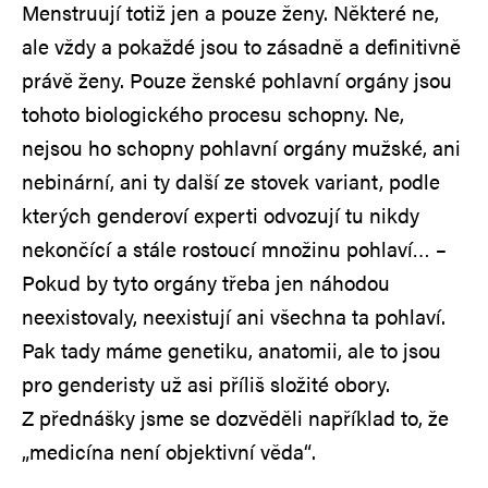
Menstruují totiž jen a pouze ženy. Některé ne,
ale vždy a pokaždé jsou to zásadně a definitivně
právě ženy. Pouze ženské pohlavní orgány jsou
tohoto biologického procesu schopny. Ne,
nejsou ho schopny pohlavní orgány mužské, ani
nebinární, ani ty další ze stovek variant, podle
kterých genderoví experti odvozují tu nikdy
nekončící a stále rostoucí množinu pohlaví… –
Pokud by tyto orgány třeba jen náhodou
neexistovaly, neexistují ani všechna ta pohlaví.
Pak tady máme genetiku, anatomii, ale to jsou
pro genderisty už asi příliš složité obory.
Z přednášky jsme se dozvěděli například to, že
„medicína není objektivní věda“.