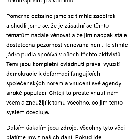
nekorespondují s vůlí lidu.
Poměrně detailně jsme se tímhle zaobírali
a shodli jsme se, že je zásadní se těmto
tématům nadále věnovat a že jim naopak stále
dostatečná pozornost věnována není. To shnilé
jádro pudla spočívá v cílech těchto aktivistů.
Těmi jsou kompletní ovládnutí práva, využití
demokracie k deformaci fungujících
společenských norem a vnucení své agendy
široké populaci. Chtějí to prostě vnutit nám
všem a zneužijí k tomu všechno, co jim tento
systém dovoluje.
Dalším úskalím jsou zdroje. Všechny tyto věci
platíme my, z našich daní. Pokud jde