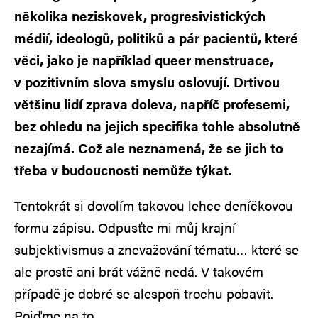
několika neziskovek, progresivistických
médií, ideologů, politiků a pár pacientů, které
věci, jako je například queer menstruace,
v pozitivním slova smyslu oslovují. Drtivou
většinu lidí zprava doleva, napříč profesemi,
bez ohledu na jejich specifika tohle absolutně
nezajímá. Což ale neznamená, že se jich to
třeba v budoucnosti nemůže týkat.
Tentokrát si dovolím takovou lehce deníčkovou
formu zápisu. Odpusťte mi můj krajní
subjektivismus a znevažování tématu… které se
ale prostě ani brát vážně nedá. V takovém
případě je dobré se alespoň trochu pobavit.
Pojďme na to.