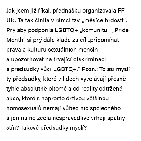
Jak jsem již říkal, přednášku organizovala FF
UK. Ta tak činila v rámci tzv. „měsíce hrdosti“.
Prý aby podpořila LGBTQ+ „komunitu“. „Pride
Month“ si prý dále klade za cíl „připomínat
práva a kulturu sexuálních menšin
a upozorňovat na trvající diskriminaci
a předsudky vůči LGBTQ+.“ Pozn.: To asi myslí
ty předsudky, které v lidech vyvolávají přesně
tyhle absolutně pitomé a od reality odtržené
akce, které s naprosto drtivou většinou
homosexuálů nemají vůbec nic společného,
a jen na ně zcela nespravedlivě vrhají špatný
stín? Takové předsudky myslí?