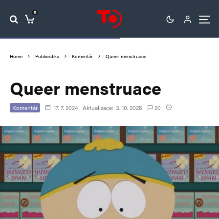
0
Home
Publicistika
Komentář
Queer menstruace
Queer menstruace
Komentář
17. 7. 2024
Aktualizace:
3. 10. 2025
20