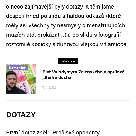
o něco zajímavější byly dotazy. K těm jsme
dospěli hned po slidu s haldou odkazů (které
měly asi všechny ty nesmysly o menstruujících
mužích atd. prokázat…) a po slidu s fotografií
roztomilé kočičky s duhovou vlajkou v tlamičce.
Také čtěte
Komentář
Plat Volodymyra Zelenského a aprílová
„Biafra ducha“
7. 4. 2026
DOTAZY
První dotaz zněl: „Proč své oponenty