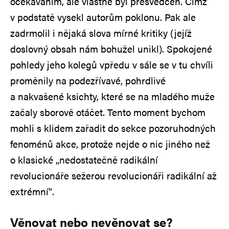
očekáváním, ale vlastně byl přesvědčen. Čímž
v podstatě vysekl autorům poklonu. Pak ale
zadrmolil i nějaká slova mírné kritiky (jejíž
doslovný obsah nám bohužel unikl). Spokojené
pohledy jeho kolegů vpředu v sále se v tu chvíli
proměnily na podezřívavé, pohrdlivé
a nakvašené ksichty, které se na mladého muže
začaly sborově otáčet. Tento moment bychom
mohli s klidem zařadit do sekce pozoruhodných
fenoménů akce, protože nejde o nic jiného než
o klasické „nedostatečně radikální
revolucionáře sežerou revolucionáři radikální až
extrémní“.
Věnovat nebo nevěnovat se?