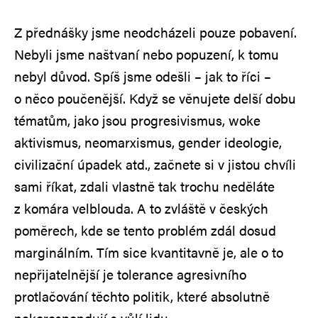
Z přednášky jsme neodcházeli pouze pobavení.
Nebyli jsme naštvaní nebo popuzení, k tomu
nebyl důvod. Spíš jsme odešli – jak to říci –
o něco poučenější. Když se věnujete delší dobu
tématům, jako jsou progresivismus, woke
aktivismus, neomarxismus, gender ideologie,
civilizační úpadek atd., začnete si v jistou chvíli
sami říkat, zdali vlastně tak trochu neděláte
z komára velblouda. A to zvláště v českých
poměrech, kde se tento problém zdál dosud
marginálním. Tím sice kvantitavně je, ale o to
nepřijatelnější je tolerance agresivního
protlačování těchto politik, které absolutně