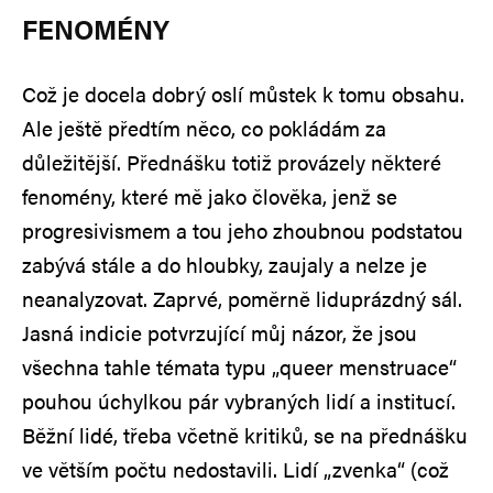
FENOMÉNY
Což je docela dobrý oslí můstek k tomu obsahu.
Ale ještě předtím něco, co pokládám za
důležitější. Přednášku totiž provázely některé
fenomény, které mě jako člověka, jenž se
progresivismem a tou jeho zhoubnou podstatou
zabývá stále a do hloubky, zaujaly a nelze je
neanalyzovat. Zaprvé, poměrně liduprázdný sál.
Jasná indicie potvrzující můj názor, že jsou
všechna tahle témata typu „queer menstruace“
pouhou úchylkou pár vybraných lidí a institucí.
Běžní lidé, třeba včetně kritiků, se na přednášku
ve větším počtu nedostavili. Lidí „zvenka“ (což