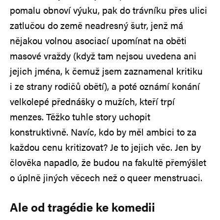
pomalu obnoví výuku, pak do trávníku přes ulici
zatlučou do země neadresný šutr, jenž má
nějakou volnou asociací upomínat na oběti
masové vraždy (když tam nejsou uvedena ani
jejich jména, k čemuž jsem zaznamenal kritiku
i ze strany rodičů obětí), a poté oznámí konání
velkolepé přednášky o mužích, kteří trpí
menzes. Těžko tuhle story uchopit
konstruktivně. Navíc, kdo by měl ambici to za
každou cenu kritizovat? Je to jejich věc. Jen by
člověka napadlo, že budou na fakultě přemýšlet
o úplně jiných věcech než o queer menstruaci.
Ale od tragédie ke komedii