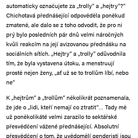
automaticky označujete za „trolly“ a „hejtry“?“
Chichotavá přednášející odpověděla poněkud
zmateně, ale dalo se z toho odvodit, že pro ni
prý bylo posledních pár dnů velmi náročných
kvůli reakcím na její avizovanou přednášku na
sociálních sítích. „Hejtry“ a „trolly“ odůvodnila
tím, že byla vystavena útoku, a menstruují
prostě nejen ženy, „ať už se to trollům líbí, nebo
ne“
K „hejtrům“ a „trollům“ několikrát poznamenala,
že jde o „lidi, kteří nemají co ztratit“… Tady mě
už poněkolikáté velmi zarazilo to sektářské
přesvědčení vážené přednášející. Absolutní
přesvědčení o tom, že uvědomělí genderisti jsou