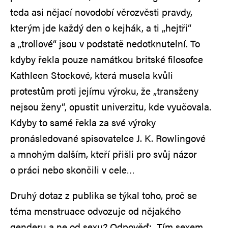
teda asi nějací novodobí věrozvěsti pravdy,
kterým jde každý den o kejhák, a ti „hejtři“
a „trollové“ jsou v podstatě nedotknutelní. To
kdyby řekla pouze namátkou britské filosofce
Kathleen Stockové, která musela kvůli
protestům proti jejímu výroku, že „transženy
nejsou ženy“, opustit univerzitu, kde vyučovala.
Kdyby to samé řekla za své výroky
pronásledované spisovatelce J. K. Rowlingové
a mnohým dalším, kteří přišli pro svůj názor
o práci nebo skončili v cele…
Druhý dotaz z publika se týkal toho, proč se
téma menstruace odvozuje od nějakého
genderu a ne od sexu? Odpověď: „Tím sexem