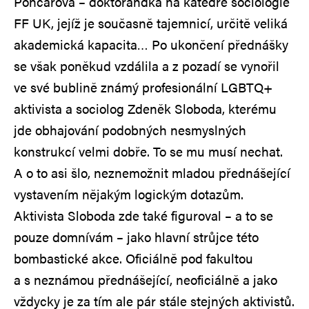
Poncarová – doktorandka na katedře sociologie
FF UK, jejíž je současně tajemnicí, určitě veliká
akademická kapacita… Po ukončení přednášky
se však poněkud vzdálila a z pozadí se vynořil
ve své bublině známý profesionální LGBTQ+
aktivista a sociolog Zdeněk Sloboda, kterému
jde obhajování podobných nesmyslných
konstrukcí velmi dobře. To se mu musí nechat.
A o to asi šlo, neznemožnit mladou přednášející
vystavením nějakým logickým dotazům.
Aktivista Sloboda zde také figuroval – a to se
pouze domnívám – jako hlavní strůjce této
bombastické akce. Oficiálně pod fakultou
a s neznámou přednášející, neoficiálně a jako
vždycky je za tím ale pár stále stejných aktivistů.