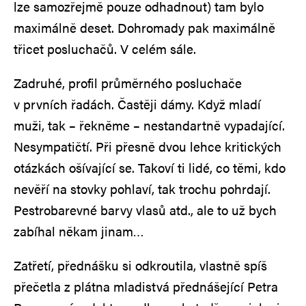
lze samozřejmě pouze odhadnout) tam bylo
maximálně deset. Dohromady pak maximálně
třicet posluchačů. V celém sále.
Zadruhé, profil průměrného posluchače
v prvních řadách. Častěji dámy. Když mladí
muži, tak – řekněme – nestandartně vypadající.
Nesympatičtí. Při přesně dvou lehce kritických
otázkách ošívající se. Takoví ti lidé, co těmi, kdo
nevěří na stovky pohlaví, tak trochu pohrdají.
Pestrobarevné barvy vlasů atd., ale to už bych
zabíhal někam jinam…
Zatřetí, přednášku si odkroutila, vlastně spíš
přečetla z plátna mladistvá přednášející Petra