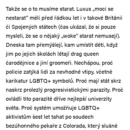
Takže se o to musíme starat. Luxus „moci se
nestarat“ měli před řádkou let i v takové Británii
či Spojených státech (čas ukázal, že si pouze
mysleli, že se o nějaký „woke“ starat nemusejí).
Dneska tam přemýšlejí, kam umístit děti, když
jim po jejich školách létají drag queen
čarodějnice a jiní groomeři. Nechápou, proč
policie zatýká lidi za nevhodné vtipy, včetně
karikatur LGBTQ+ symbolů. Proč mají stát skrz
naskrz prolezlý progresivistickými parazity. Proč
ovládli tito parazité dříve nejlepší univerzity
světa. Proč systém umožňuje LGBTQ+
aktivistům šest let tahat po soudech
bezúhonného pekaře z Colorada, který slušně