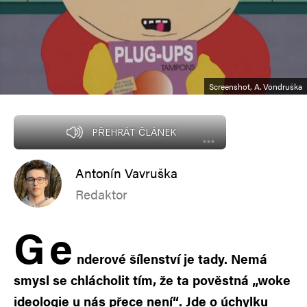
Screenshot, A. Vondruška
PŘEHRÁT ČLÁNEK
Antonín Vavruška
Redaktor
G
e
nderové šílenství je tady. Nemá
smysl se chlácholit tím, že ta pověstná „woke
ideologie u nás přece není“. Jde o úchylku