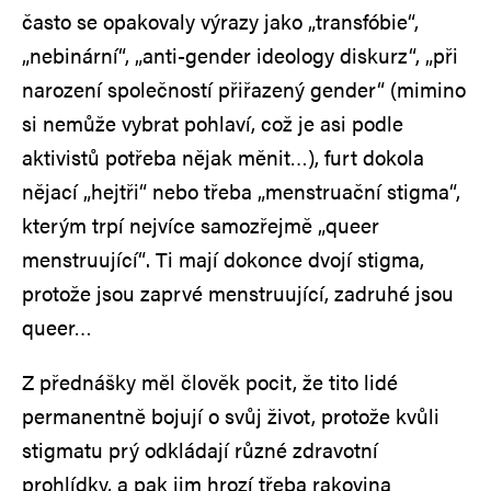
často se opakovaly výrazy jako „transfóbie“,
„nebinární“, „anti-gender ideology diskurz“, „při
narození společností přiřazený gender“ (mimino
si nemůže vybrat pohlaví, což je asi podle
aktivistů potřeba nějak měnit…), furt dokola
nějací „hejtři“ nebo třeba „menstruační stigma“,
kterým trpí nejvíce samozřejmě „queer
menstruující“. Ti mají dokonce dvojí stigma,
protože jsou zaprvé menstruující, zadruhé jsou
queer…
Z přednášky měl člověk pocit, že tito lidé
permanentně bojují o svůj život, protože kvůli
stigmatu prý odkládají různé zdravotní
prohlídky, a pak jim hrozí třeba rakovina