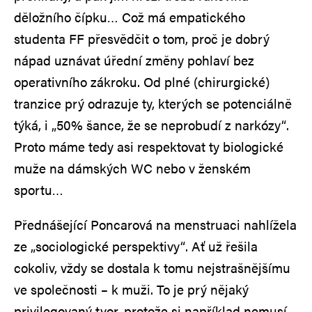
děložního čípku… Což má empatického
studenta FF přesvědčit o tom, proč je dobrý
nápad uznávat úřední změny pohlaví bez
operativního zákroku. Od plné (chirurgické)
tranzice prý odrazuje ty, kterých se potenciálně
týká, i „50% šance, že se neprobudí z narkózy“.
Proto máme tedy asi respektovat ty biologické
muže na dámských WC nebo v ženském
sportu…
Přednášející Poncarová na menstruaci nahlížela
ze „sociologické perspektivy“. Ať už řešila
cokoliv, vždy se dostala k tomu nejstrašnějšímu
ve společnosti – k muži. To je prý nějaký
privilegovaný tvor, protože si například nemusí