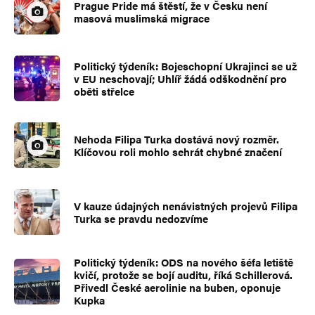
Prague Pride má štěstí, že v Česku není
masová muslimská migrace
Politický týdeník: Bojeschopní Ukrajinci se už
v EU neschovají; Uhlíř žádá odškodnění pro
oběti střelce
Nehoda Filipa Turka dostává nový rozměr.
Klíčovou roli mohlo sehrát chybné značení
V kauze údajných nenávistných projevů Filipa
Turka se pravdu nedozvíme
Politický týdeník: ODS na nového šéfa letiště
kvičí, protože se bojí auditu, říká Schillerová.
Přivedl České aerolinie na buben, oponuje
Kupka