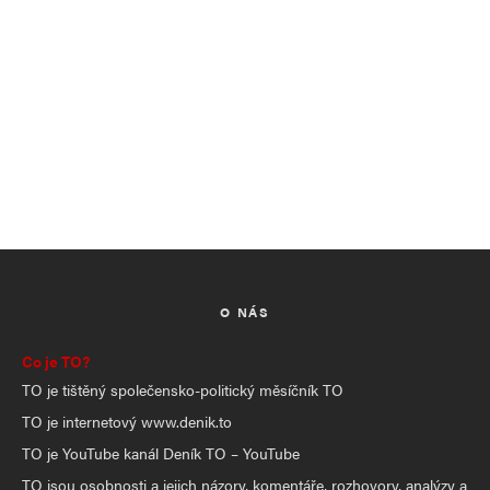
O NÁS
Co je TO?
TO je tištěný společensko-politický měsíčník TO
TO je internetový www.denik.to
TO je YouTube kanál Deník TO – YouTube
TO jsou osobnosti a jejich názory, komentáře, rozhovory, analýzy a