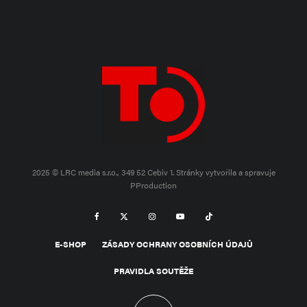
2025 © LRC media s.r.o., 349 52 Cebiv 1.
Stránky vytvořila a spravuje
PProduction
E-SHOP
ZÁSADY OCHRANY OSOBNÍCH ÚDAJŮ
PRAVIDLA SOUTĚŽE