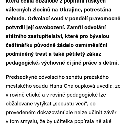
která čelila obžalobě z popírání ruských
válečných zločinů na Ukrajině, potrestána
nebude. Odvolací soud v pondělí pravomocně
potvrdil její osvobození. Zamítl odvolání
státního zastupitelství, které pro bývalou
češtinářku původně žádalo osmiměsíční
podmíněný trest a také pětiletý zákaz
pedagogické, výchovné či jiné práce s dětmi.
Předsedkyně odvolacího senátu pražského
městského soudu Hana Chaloupková uvedla, že
v rovině etické a v rovině pedagogické lze
obžalované vytýkat „spoustu věcí“, po
provedeném dokazování ale nelze učinit závěr
v tom smyslu, že by učitelka popírala nějaké