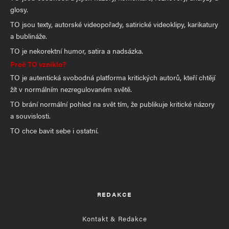
glosy.
TO jsou texty, autorské videopořady, satirické videoklipy, karikatury
a bublináže.
TO je nekorektní humor, satira a nadsázka.
Proč TO vzniklo?
TO je autentická svobodná platforma kritických autorů, kteří chtějí
žít v normálním nezregulovaném světě.
TO brání normální pohled na svět tím, že publikuje kritické názory
a souvislosti.
TO chce bavit sebe i ostatní.
REDAKCE
Kontakt & Redakce