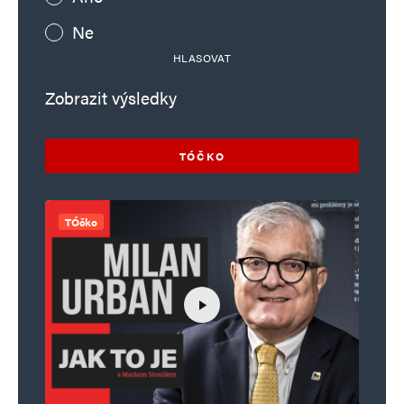
Ne
Matěj
Odpovědět
HLASOVAT
8. 5. 2024 (18:34)
Zobrazit výsledky
Sorry kámo sem si nevšiml kdy sem západ
napochodoval aby nás osvobodil a pak tu
TÓČKO
strávil další 50 let.
TÓčko
Svan
Odpovědět
8. 5. 2024 (21:46)
Západ sem napochodoval v roce 1989
a od té doby to s námi jde od 10 k 5. Pro
vaší informací, sovětský svaz tu nestrávil