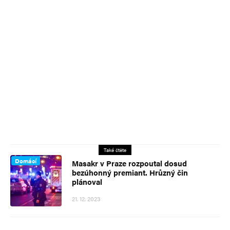
Také čtěte
Domácí
Masakr v Praze rozpoutal dosud
bezúhonný premiant. Hrůzný čin
plánoval
21. 12. 2023