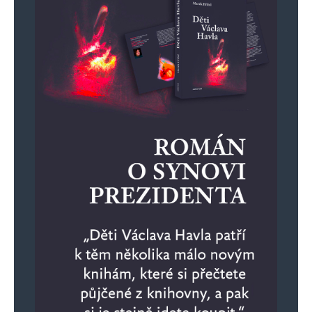
že přišla o licenci, bůh ví kolik chcimírů díký
tomu zůstane normálními slušnými lidmi bez
trička flekatého od Braníku
Jiří Soukup
Odpovědět
7. 5. 2024 (11:32)
Ta ženská je stejne ohavna jako český fasisti
před a během 2. světové. Adoruje vražedné
bestie z ruska a jen hloupě papouskuje ruske
lži.
Leaf Roller
Odpovědět