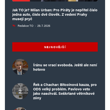
50 let ani náhodou. Vaše interpretace
historie je mírně řečeno svérázná. Zkuste
Jak TO je? Milan Urban: Pro Piráty je nepřítel číslo
jedna auto, číslo dvě člověk. Z vedení Prahy
se ponořit do studia moderní historie,
musejí pryč
zejména geopolitiky. Je to ovšem hodně
Redakce TO
·
29. 7. 2026
čtení, řekl bych na mnoho let.
A prostudujte si též zájmy západních
zemí zejména USA a jeho techniku
NEJNOVĚJŠÍ
„kroucení rukou neposlušným zemím“
jak řekl Obama.
Íránu se vrací svoboda. Ještě ale není
hotovo
Napsat komentář
Řek a Chachar: Bitcoinová kauza, pro
ODS velký problém. Pavlovo veto
jako naschvál. Seškrtané větrníkové
Vaše e-mailová adresa nebude zveřejněna.
Vyžadované informace jsou
zóny
označeny
*