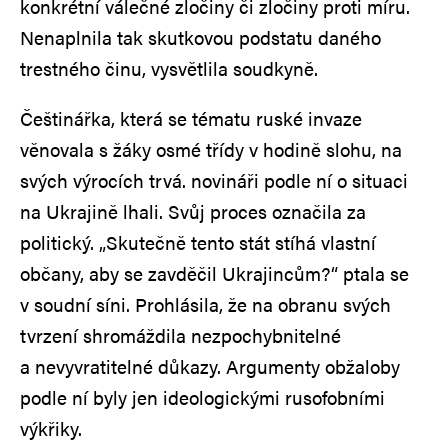
konkrétní válečné zločiny či zločiny proti míru.
Nenaplnila tak skutkovou podstatu daného
trestného činu, vysvětlila soudkyně.
Češtinářka, která se tématu ruské invaze
věnovala s žáky osmé třídy v hodině slohu, na
svých výrocích trvá. novináři podle ní o situaci
na Ukrajině lhali. Svůj proces označila za
politický. „Skutečně tento stát stíhá vlastní
občany, aby se zavděčil Ukrajincům?“ ptala se
v soudní síni. Prohlásila, že na obranu svých
tvrzení shromáždila nezpochybnitelné
a nevyvratitelné důkazy. Argumenty obžaloby
podle ní byly jen ideologickými rusofobními
výkřiky.