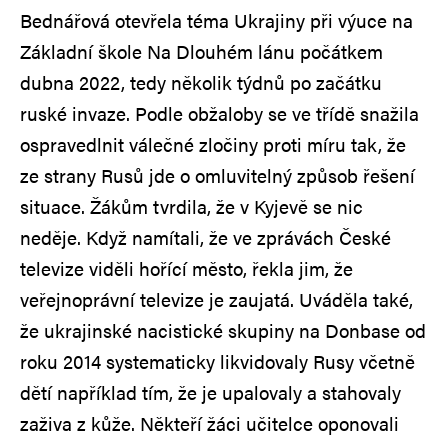
Bednářová otevřela téma Ukrajiny při výuce na
Základní škole Na Dlouhém lánu počátkem
dubna 2022, tedy několik týdnů po začátku
ruské invaze. Podle obžaloby se ve třídě snažila
ospravedlnit válečné zločiny proti míru tak, že
ze strany Rusů jde o omluvitelný způsob řešení
situace. Žákům tvrdila, že v Kyjevě se nic
neděje. Když namítali, že ve zprávách České
televize viděli hořící město, řekla jim, že
veřejnoprávní televize je zaujatá. Uváděla také,
že ukrajinské nacistické skupiny na Donbase od
roku 2014 systematicky likvidovaly Rusy včetně
dětí například tím, že je upalovaly a stahovaly
zaživa z kůže. Někteří žáci učitelce oponovali