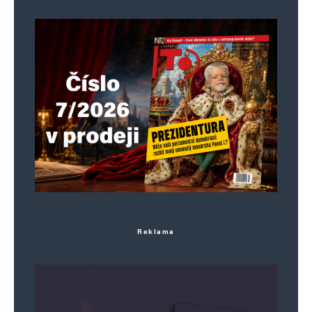
druhá strana stejné mince. Není nám
pomoci.
Ivana Andre
Odpovědět
6. 5. 2024 (23:13)
Mám radost, že se paní učitelka nevzdala a že
byla zproštěna viny.
Reklama
Matěj
Odpovědět
8. 5. 2024 (18:27)
Paní učitelka je vymletá rusokuřka a dobře