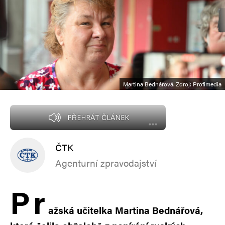
Martina Bednářová. Zdroj: Profimedia
PŘEHRÁT ČLÁNEK
ČTK
Agenturní zpravodajství
P
r
ažská učitelka Martina Bednářová,