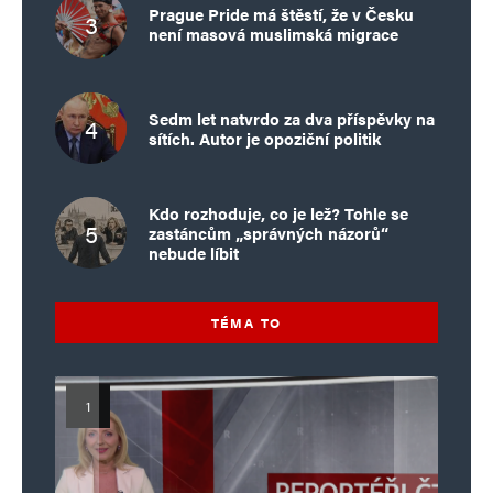
Komentář
*
Prague Pride má štěstí, že v Česku
není masová muslimská migrace
Sedm let natvrdo za dva příspěvky na
sítích. Autor je opoziční politik
Kdo rozhoduje, co je lež? Tohle se
zastáncům „správných názorů“
nebude líbit
Jméno
*
TÉMA TO
E-mail
*
Webová stránka
Uložit do prohlížeče jméno, e-mail a webovou stránku pro budoucí
komentáře.