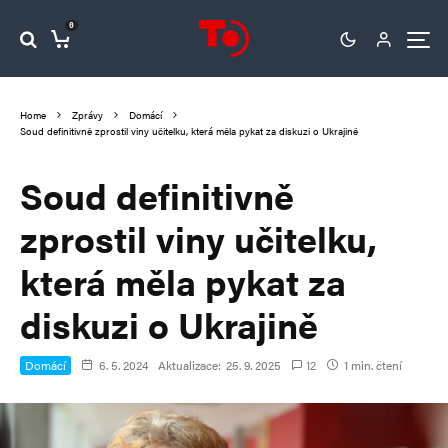
0
Home
Zprávy
Domácí
Soud definitivně zprostil viny učitelku, která měla pykat za diskuzi o Ukrajině
Soud definitivně
zprostil viny učitelku,
která měla pykat za
diskuzi o Ukrajině
Domácí
6. 5. 2024
Aktualizace:
25. 9. 2025
12
1 min. čtení