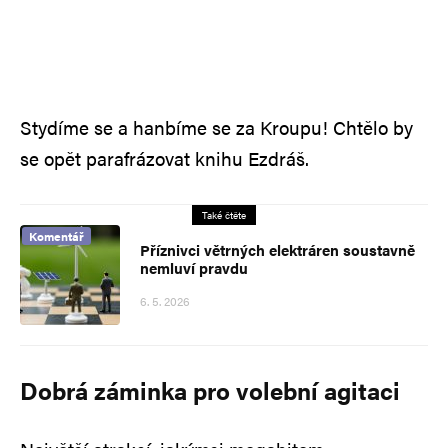
Stydíme se a hanbíme se za Kroupu! Chtělo by
se opět parafrázovat knihu Ezdráš.
Také čtěte
Komentář
Příznivci větrných elektráren soustavně
nemluví pravdu
6. 5. 2026
Dobrá záminka pro volební agitaci