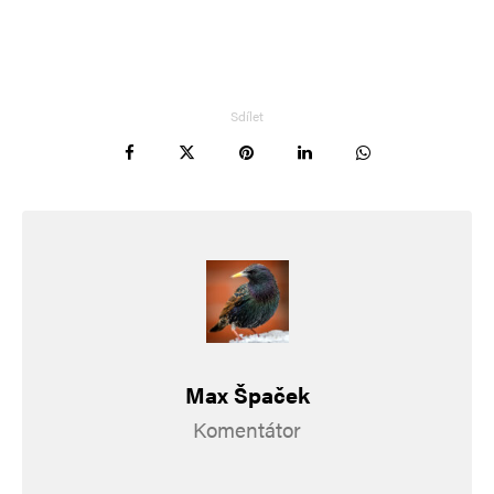
jak vidíme nyní, spěje k rozkladu společnosti
a ke zkáze….
Sdílet
Tomáš
Odpovědět
11. 4. 2025 (22:57)
20 bludařů Republiku nedělá. Ať si řeční. Volby
prohráli už teď, stejně jako Ukrajina válku.
Pomůžou tak leda sobě … ještě na chvíli.
Max Špaček
Common Decency
Odpovědět
Komentátor
11. 4. 2025 (23:23)
Po ovoci poznáte je.