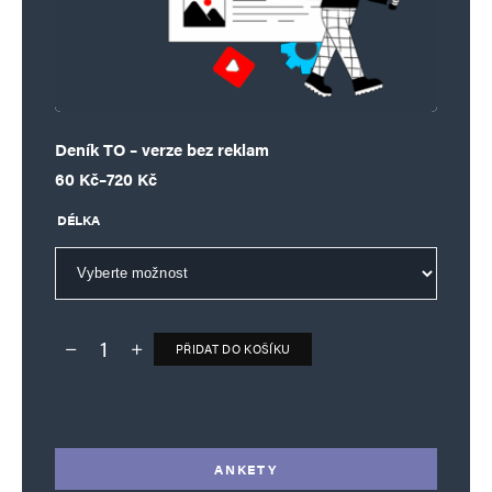
Deník TO – verze bez reklam
Rozpětí cen: 60 Kč až 720 Kč
60
Kč
–
720
Kč
DÉLKA
PŘIDAT DO KOŠÍKU
Deník TO – verze bez reklam množství
Alternative:
ANKETY