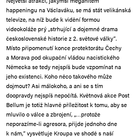
Největší atrakcí, jakýmsi megahitem
happeningu na Václaváku, se má stát velikánská
televize, na níž bude k vidění formou
videokoláže prý „strhující a dojemné drama
československé historie z 2. světové války“.
Místo připomenutí konce protektorátu Čechy
a Morava pod okupační vládou nacistického
Německa se tedy nejspíš bude vzpomínat na
jeho existenci. Koho něco takového může
dojmout? Asi málokoho, a ani se s tím
doopravdy nejspíš nepočítá. Květnová akce Post
Bellum je totiž hlavně příležitost k tomu, aby se
mluvilo o válce a zbrojení, „…protože
neporazíme-li agresora, přijde jednoho dne
k nám,“ vysvětluje Kroupa ve shodě s naší