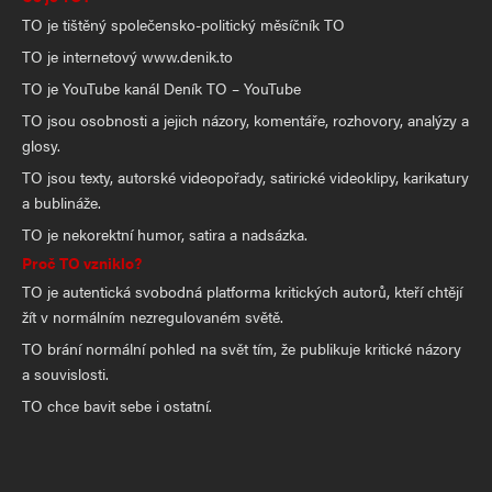
TO je tištěný společensko-politický měsíčník TO
TO je internetový www.denik.to
TO je YouTube kanál Deník TO – YouTube
TO jsou osobnosti a jejich názory, komentáře, rozhovory, analýzy a
glosy.
TO jsou texty, autorské videopořady, satirické videoklipy, karikatury
a bublináže.
TO je nekorektní humor, satira a nadsázka.
Proč TO vzniklo?
TO je autentická svobodná platforma kritických autorů, kteří chtějí
žít v normálním nezregulovaném světě.
TO brání normální pohled na svět tím, že publikuje kritické názory
a souvislosti.
TO chce bavit sebe i ostatní.