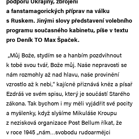
podporu Ukrajiny, zbrojení
a fanstamagorických příprav na válku
s Ruskem. Jinými slovy představení volebního
programu současného kabinetu, píše v textu
pro Deník TO Max Špaček.
„Můj Bože, stydím se a hanbím pozdvihnout
k tobě svou tvář, Bože můj. Naše nepravosti se
nám rozmohly až nad hlavu, naše provinění
vzrostlo až k nebi,“ kajícně přiznává kněz a písař
Ezdráš ve svém spisu, který je součástí Starého
zákona. Tak bychom i my měli vyjádřit své pocity
a myšlenky, když slyšíme Mikuláše Kroupu
z nezisková organizace Post Bellum říkat, že
v roce 1945 „nám…svobodu rudoarmějci