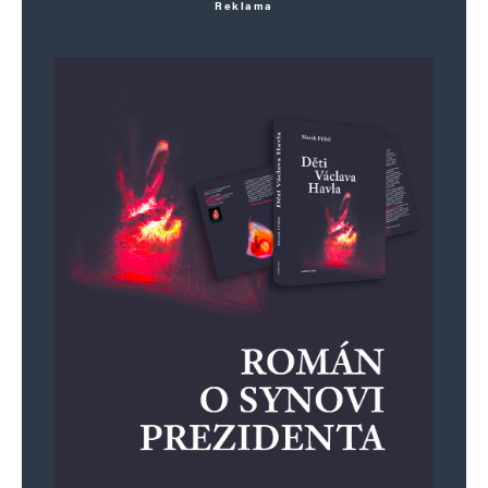
Jméno
*
Reklama
E-mail
*
Webová stránka
Uložit do prohlížeče jméno, e-mail a webovou stránku pro budoucí
komentáře.
Informujte mě o nových komentářích e-mailem.
Informujte mě o nových příspěvcích e-mailem.
Alternative: