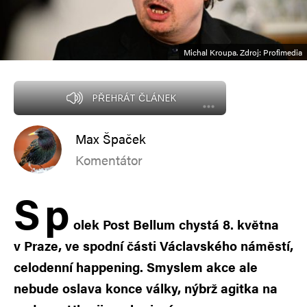
Michal Kroupa. Zdroj: Profimedia
PŘEHRÁT ČLÁNEK
Max Špaček
Komentátor
S
p
olek Post Bellum chystá 8. května
v Praze, ve spodní části Václavského náměstí,
celodenní happening. Smyslem akce ale
nebude oslava konce války, nýbrž agitka na