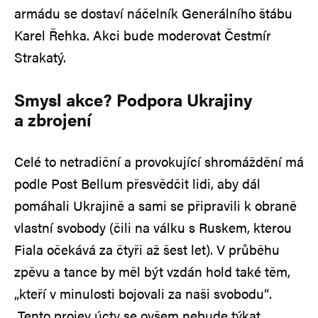
armádu se dostaví náčelník Generálního štábu
Karel Řehka. Akci bude moderovat Čestmír
Strakatý.
Smysl akce? Podpora Ukrajiny
a zbrojení
Celé to netradiční a provokující shromáždění má
podle Post Bellum přesvědčit lidi, aby dál
pomáhali Ukrajině a sami se připravili k obraně
vlastní svobody (čili na válku s Ruskem, kterou
Fiala očekává za čtyři až šest let). V průběhu
zpěvu a tance by měl být vzdán hold také těm,
„kteří v minulosti bojovali za naši svobodu“.
Tento projev úcty se ovšem nebude týkat