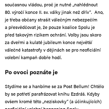
současnou vládou, proč je nutné „nahlédnout
80. výročí konce II. sv. války jinak než dřív“. Ano,
je třeba občany strašit válečným nebezpečím
a přesvědčovat je, že pouze koalice Spolu je
před takovým rizikem ochrání. Volby jsou skoro
za dveřmi a kulaté jubileum konce největší
válečné katastrofy v dějinách se pro neoficiální
volební kampaň dobře hodí.
Po ovoci poznáte je
Stydíme se a hanbíme se za Post Bellum! Chtělo
by se potřetí parafrázovat knihu Ezdráš. Kdyby
ovšem kromě této „neziskovky“ (a účinkujících)
neoficiální volební happening Spolu