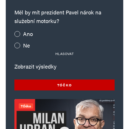
Měl by mít prezident Pavel nárok na
služební motorku?
Ano
Ne
HLASOVAT
Zobrazit výsledky
TÓČKO
TÓčko