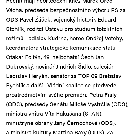
Řečnit mají neortodoxní kněz Marek Orco
Vácha, předseda bezpečnostního výboru PS za
ODS Pavel Žáček, vojenský historik Eduard
Stehlík, ředitel Ústavu pro studium totalitních
režimů Ladislav Kudrna, herec Ondřej Vetchý,
koordinátora strategické komunikace státu
Otakar Foltýn, 49. nejbohatší Čech Jan
Dobrovský, novinář Jindřich Šídlo, salesián
Ladislav Heryán, senátor za TOP 09 Břetislav
Rychlík a další. Vládní koalice se předvede
prostřednictvím svého premiéra Petra Fialy
(ODS), předsedy Senátu Miloše Vystrčila (ODS),
ministra vnitra Víta Rakušana (STAN),
ministryně obrany Jany Černochové (ODS),
a ministra kultury Martina Baxy (ODS). Za