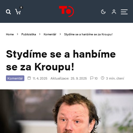
0
Home
Publicistika
Komentář
Stydíme se a hanbíme se za Kroupu!
Stydíme se a hanbíme
se za Kroupu!
Komentář
11. 4. 2025
Aktualizace:
25. 9. 2025
10
3 min. čtení