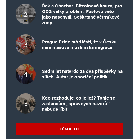
Řek a Chachar: Bitcoinová kauza, pro
ODS velký problém. Pavlovo veto
jako naschvál. Seškrtané větrníkové
zóny
Prague Pride má štěstí, že v Česku
není masová muslimská migrace
Sedm let natvrdo za dva příspěvky na
sítích. Autor je opoziční politik
Kdo rozhoduje, co je lež? Tohle se
zastáncům „správných názorů“
nebude líbit
TÉMA TO