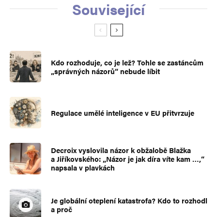
Související
Kdo rozhoduje, co je lež? Tohle se zastáncům
„správných názorů“ nebude líbit
Regulace umělé inteligence v EU přitvrzuje
Decroix vyslovila názor k obžalobě Blažka
a Jiříkovského: „Názor je jak díra víte kam …,“
napsala v plavkách
Je globální oteplení katastrofa? Kdo to rozhodl
a proč