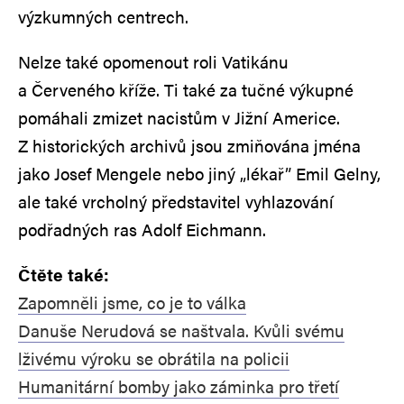
výzkumných centrech.
Nelze také opomenout roli Vatikánu
a Červeného kříže. Ti také za tučné výkupné
pomáhali zmizet nacistům v Jižní Americe.
Z historických archivů jsou zmiňována jména
jako Josef Mengele nebo jiný „lékař” Emil Gelny,
ale také vrcholný představitel vyhlazování
podřadných ras Adolf Eichmann.
Čtěte také:
Zapomněli jsme, co je to válka
Danuše Nerudová se naštvala. Kvůli svému
lživému výroku se obrátila na policii
Humanitární bomby jako záminka pro třetí