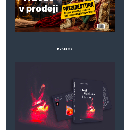
sebe, stane se zhoubnou. Ztrácí vztah k celku,
který jí dává rovnováhu a smysl pro proporce
a souhru, jak moc růst – a takto propuká
rakovina…
Reklama
hloubal
Odpovědět
19. 5. 2025 (6:09)
Moudrost je slovo, které nelze vysvětlit.
Moudrost je rovnováha mezi vaším
chápáním, co je dobré a co je špatné. Pokud
opravdu chápete, co je pro vás dobré, co je
dobré pro vašeho Ducha – to je moudrost.