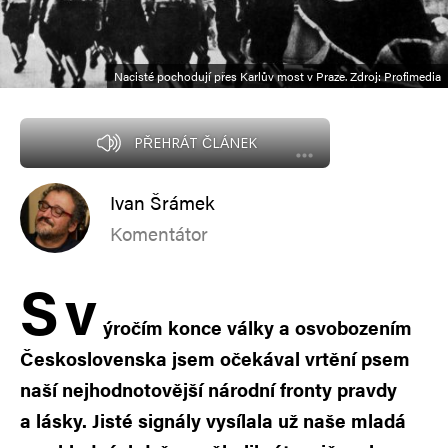
Nacisté pochodují přes Karlův most v Praze. Zdroj: Profimedia
PŘEHRÁT ČLÁNEK
Ivan Šrámek
Komentátor
S
v
ýročím konce války a osvobozením
Československa jsem očekával vrtění psem
naší nejhodnotovější národní fronty pravdy
a lásky. Jisté signály vysílala už naše mladá