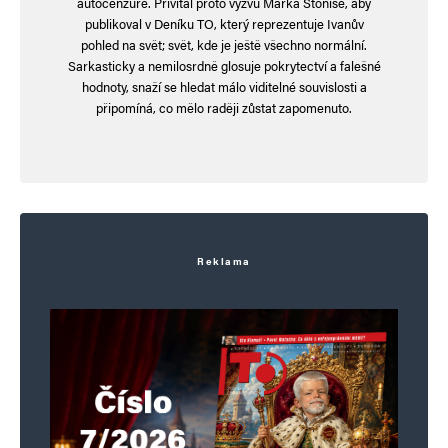
autocenzuře. Přivítal proto výzvu Marka Stoniše, aby
publikoval v Deníku TO, který reprezentuje Ivanův
pohled na svět; svět, kde je ještě všechno normální.
Sarkasticky a nemilosrdně glosuje pokrytectví a falešné
hloubal
Odpovědět
hodnoty, snaží se hledat málo viditelné souvislosti a
19. 5. 2025 (5:31)
připomíná, co mělo raději zůstat zapomenuto.
Bývalému americkému prezidentovi Joeu
Bidenovi byla diagnostikována rakovina prostaty
s metastázemi v kostech, oznámila v neděli jeho
kancelář. když se základní moudrost uspí, dojde
Reklama
k oddělení od celku, protože takto jsme spojeni
s celkem. předpokládejme, že to je obratel je to
tomu podobné, že jakmile se oddělí, jste
odděleni od celku, řízení je pryč. Jakmile se
ztratí vedení, pak začínáte pracovat sami za
sebe. Jakmile začne buňka pracovat sama za