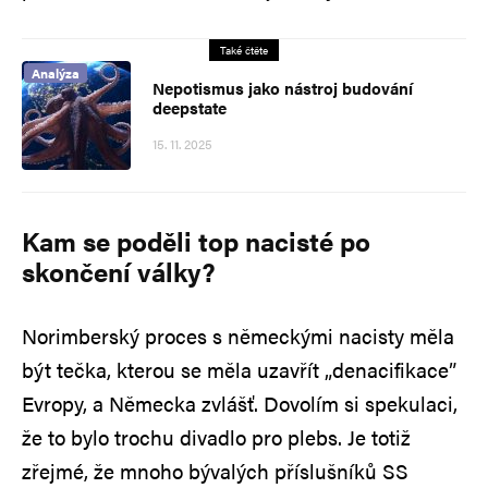
Také čtěte
Analýza
Nepotismus jako nástroj budování
deepstate
15. 11. 2025
Kam se poděli top nacisté po
skončení války?
Norimberský proces s německými nacisty měla
být tečka, kterou se měla uzavřít „denacifikace”
Evropy, a Německa zvlášť. Dovolím si spekulaci,
že to bylo trochu divadlo pro plebs. Je totiž
zřejmé, že mnoho bývalých příslušníků SS