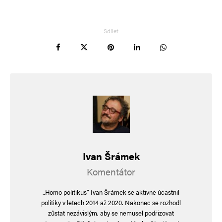
Slava Ukraine! Heroyam slava! 🇺🇦
Sdílet
caspero
Odpovědět
5. 6. 2025 (20:09)
doufám že nám píšeš ukrohrdino z fronty !
hloubal
Odpovědět
Ivan Šrámek
19. 5. 2025 (5:24)
Komentátor
Němci kontrolují na hranicích každé auto.
„Homo politikus“ Ivan Šrámek se aktivně účastnil
Konec schengenského prostoru…
politiky v letech 2014 až 2020. Nakonec se rozhodl
fialový ukrohnus
zůstat nezávislým, aby se nemusel podřizovat