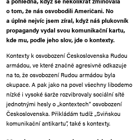
a pohledná, když se několikrát zmiňovala
o tom, že nás osvobodili Američani. No
a úplně nejvíc jsem zíral, když náš plukovník
propagandy vydal svou komunikační kartu,
kde mu, podle jeho slov, jde o kontexty.
Kontexty k osvobození Československa Rudou
armádou, ve které značně agresivně odkazuje
na to, že osvobození Rudou armádou byla
okupace. A pak jako na povel všechny libodemo
nízké i vysoké šarže rozvibrovaly sociální sítě
jednotnými hesly o „kontextech” osvobození
Československa. Přikládám tudíž „Sviňskou
komunikační antikartu”, také s kontexty.