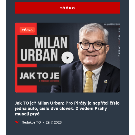
TÓČKO
TÓčko
Jak TO je? Milan Urban: Pro Piráty je nepřítel číslo
jedna auto, číslo dvě člověk. Z vedení Prahy
musejí pryč
Redakce TO
·
29. 7. 2026