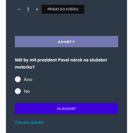
PŘIDAT DO KOŠÍKU
Deník TO – verze bez reklam množství
Alternative:
ANKETY
Měl by mít prezident Pavel nárok na služební
motorku?
Ano
Ne
HLASOVAT
Zobrazit výsledky