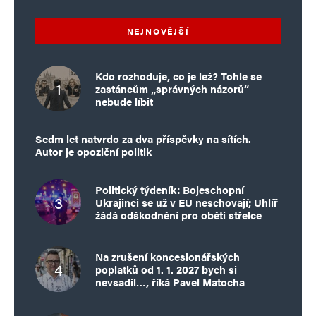
NEJNOVĚJŠÍ
Kdo rozhoduje, co je lež? Tohle se
zastáncům „správných názorů“
nebude líbit
Sedm let natvrdo za dva příspěvky na sítích.
Autor je opoziční politik
Politický týdeník: Bojeschopní
Ukrajinci se už v EU neschovají; Uhlíř
žádá odškodnění pro oběti střelce
Na zrušení koncesionářských
poplatků od 1. 1. 2027 bych si
nevsadil…, říká Pavel Matocha