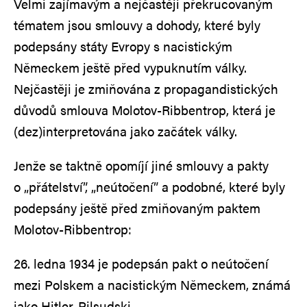
Velmi zajímavým a nejčastěji překrucovaným
tématem jsou smlouvy a dohody, které byly
podepsány státy Evropy s nacistickým
Německem ještě před vypuknutím války.
Nejčastěji je zmiňována z propagandistických
důvodů smlouva Molotov-Ribbentrop, která je
(dez)interpretována jako začátek války.
Jenže se taktně opomíjí jiné smlouvy a pakty
o „přátelství”, „neútočení” a podobné, které byly
podepsány ještě před zmiňovaným paktem
Molotov-Ribbentrop:
26. ledna 1934 je podepsán pakt o neútočení
mezi Polskem a nacistickým Německem, známá
jako Hitler-Pilsudski.