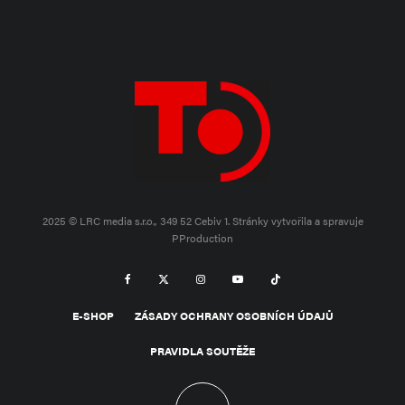
2025 © LRC media s.r.o., 349 52 Cebiv 1.
Stránky vytvořila a spravuje
PProduction
E-SHOP
ZÁSADY OCHRANY OSOBNÍCH ÚDAJŮ
PRAVIDLA SOUTĚŽE