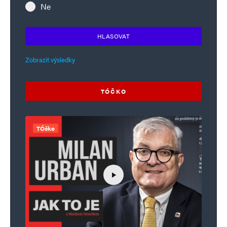
Ne
Informujte mě o nových příspěvcích e-mailem.
Alternative:
HLASOVAT
Zobrazit výsledky
TÓČKO
TÓčko