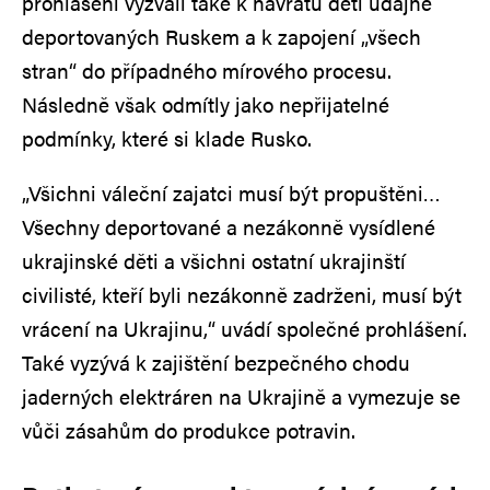
prohlášení vyzvali také k návratu dětí údajně
deportovaných Ruskem a k zapojení „všech
stran“ do případného mírového procesu.
Následně však odmítly jako nepřijatelné
podmínky, které si klade Rusko.
„Všichni váleční zajatci musí být propuštěni…
Všechny deportované a nezákonně vysídlené
ukrajinské děti a všichni ostatní ukrajinští
civilisté, kteří byli nezákonně zadrženi, musí být
vrácení na Ukrajinu,“ uvádí společné prohlášení.
Také vyzývá k zajištění bezpečného chodu
jaderných elektráren na Ukrajině a vymezuje se
vůči zásahům do produkce potravin.