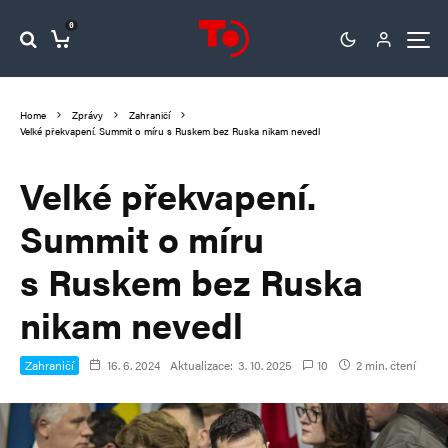
0
Home
Zprávy
Zahraničí
Velké překvapení. Summit o míru s Ruskem bez Ruska nikam nevedl
Velké překvapení.
Summit o míru
s Ruskem bez Ruska
nikam nevedl
Zahraničí
16. 6. 2024
Aktualizace:
3. 10. 2025
10
2 min. čtení