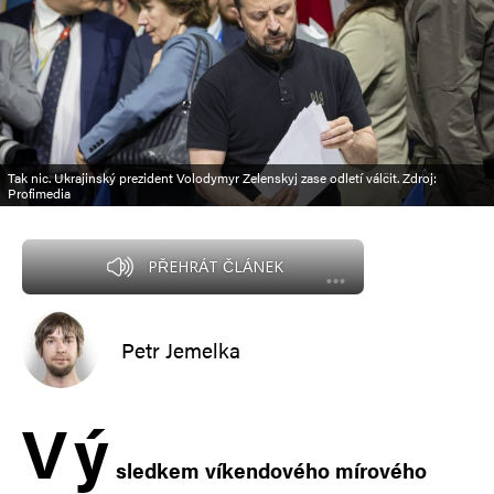
Tak nic. Ukrajinský prezident Volodymyr Zelenskyj zase odletí válčit. Zdroj:
Profimedia
PŘEHRÁT ČLÁNEK
Petr Jemelka
V
ý
sledkem víkendového mírového