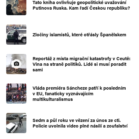
Tato kniha ovlivňuje geopolitické uvažování
Putinova Ruska. Kam řadí Českou republiku?
Zločiny islamistů, které otřásly Španělskem
Reportáž z místa migrační katastrofy v Ceutě:
Vina na straně politiků. Lidé si musí poradit
sami
Vláda premiéra Sáncheze patří k posledním
v EU, fanaticky vyznávajícím
multikulturalismus
Sedm a půl roku ve vězení za únos ze cti.
Policie uvolnila video plné násilí a zoufalství