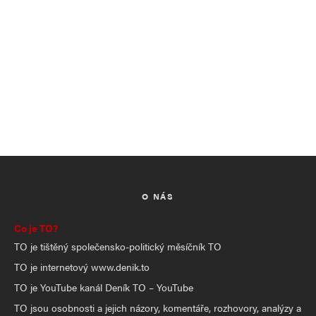
O NÁS
Co je TO?
TO je tištěný společensko-politický měsíčník TO
TO je internetový www.denik.to
TO je YouTube kanál Deník TO – YouTube
TO jsou osobnosti a jejich názory, komentáře, rozhovory, analýzy a