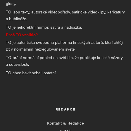
glosy.
TO jsou texty, autorské videopořady, satirické videoklipy, karikatury
a bublináže.
TO je nekorektní humor, satira a nadsázka.
Proč TO vzniklo?
TO je autentická svobodná platforma kritických autorů, kteří chtějí
žít v normálním nezregulovaném světě.
TO brání normální pohled na svět tím, že publikuje kritické názory
a souvislosti.
TO chce bavit sebe i ostatní.
REDAKCE
Kontakt & Redakce
Autoři