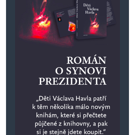
nemůže diktovat, jen několika zbývajícím
patolízalům typu Fialenko a Lipavský.
Proto nikde není pořádné zhodnocení.
Polovina zemí nepřijela. Řada důležitých
účastníků ani nepodepsala závěrečné
nemastné obecné usnesení. Ruští trolové?
Které země přijely? Proč vyslali jen
náměstka na tak důležitou konferenci? Které
země nepřijely vůbec?
Proč nedorazil Biden a Kamala jen krátce
a fakticky nic nejednala?
Proč Austrálie vyslala jen ministra bez
portfeje?