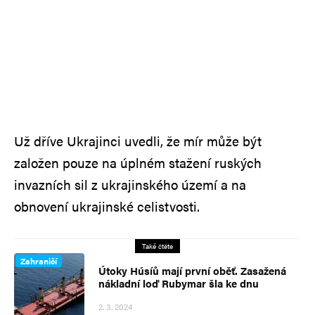
Už dříve Ukrajinci uvedli, že mír může být
založen pouze na úplném stažení ruských
invazních sil z ukrajinského území a na
obnovení ukrajinské celistvosti.
Také čtěte
Zahraničí
Útoky Húsíů mají první oběť. Zasažená
nákladní loď Rubymar šla ke dnu
2. 3. 2024