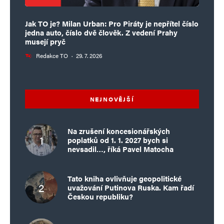
Jak TO je? Milan Urban: Pro Piráty je nepřítel číslo
jedna auto, číslo dvě člověk. Z vedení Prahy
musejí pryč
Redakce TO
·
29. 7. 2026
NEJNOVĚJŠÍ
Na zrušení koncesionářských
poplatků od 1. 1. 2027 bych si
nevsadil…, říká Pavel Matocha
Tato kniha ovlivňuje geopolitické
uvažování Putinova Ruska. Kam řadí
Českou republiku?