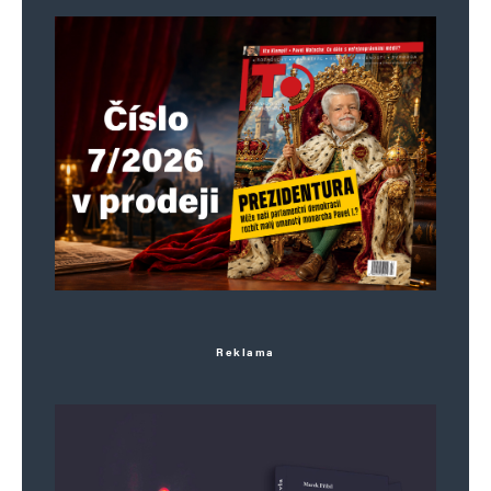
ukrajinských vlajek. Urááá.
Není to vtip: Černochová zakázala tzv.
generálovi a údajnému náčelníkovi
Generálního štábu Řehkovi publikovat na X.
Řehka rozhoduje jen o nákupu toaletního
papíru do kanceláří.
Tomu říkáte slavná a neohrožená armáda?
Za 100 giga ročně??
Reklama
Robo
Odpovědět
19. 6. 2024 (14:06)
Bylo to fiasko, USA už nejsou pánem světa,