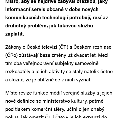
Místo, aby se nejdříve zabýval otázkou, jaký
informační servis občané v době nových
komunikačních technologií potřebují, řeší až
druhotný problém, jak takovou službu
zaplatit.
Zákony o České televizi (ČT) a Českém rozhlase
(ČRo) zůstávají beze změny už dvacet let. Mezi
tím oba veřejnoprávní subjekty samovolně
rozkošatěly a jejich aktivity se staly natolik četné
a složité, že je obtížné se v nich vyznat.
Místo revize funkce médií veřejné služby a jejich
nové definice se ministerstvo kultury, patrně
pod tlakem komerční sféry, učinilo jen chabý
pokus, jak omezit ČT i ČRo v jejich expanzi do