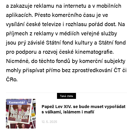
a zakazuje reklamu na internetu a v mobilních
aplikacích. Přesto komerčního času je ve
vysílání české televize i rozhlasu pořád dost. Na
příjmech z reklamy v médiích veřejné služby
jsou prý závislé Státní fond kultury a Státní fond
pro podporu a rozvoj české kinematografie.
Nicméně, do těchto fondů by komerční subjekty
mohly přispívat přímo bez zprostředkování ČT či
ČRo.
Také čtěte
Komentář
Papež Lev XIV. se bude muset vypořádat
s válkami, islámem i mafií
12. 5. 2025