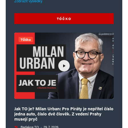
Zobrazit výsledky
TÓČKO
TÓčko
Jak TO je? Milan Urban: Pro Piráty je nepřítel číslo
jedna auto, číslo dvě člověk. Z vedení Prahy
musejí pryč
Redakce TO
·
29. 7. 2026