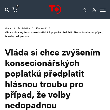
0
Home
Publicistika
Komentář
Vláda si chce zvýšením konsecionářských poplatků předplatit hlásnou troubu pro případ,
že volby nedopadnou
Vláda si chce zvýšením
konsecionářských
poplatků předplatit
hlásnou troubu pro
případ, že volby
nedopadnou