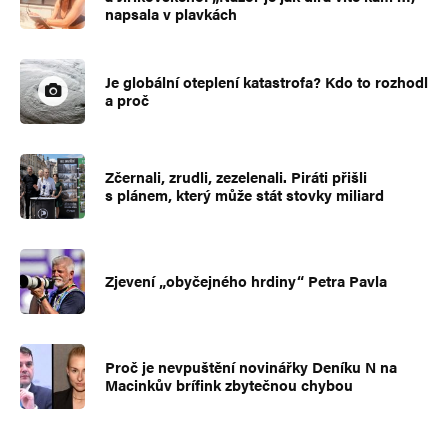
napsala v plavkách
Je globální oteplení katastrofa? Kdo to rozhodl
a proč
Zčernali, zrudli, zezelenali. Piráti přišli
s plánem, který může stát stovky miliard
Zjevení „obyčejného hrdiny“ Petra Pavla
Proč je nevpuštění novinářky Deníku N na
Macinkův brífink zbytečnou chybou