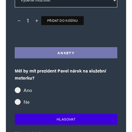
PŘIDAT DO KOŠÍKU
Deník TO – verze bez reklam množství
Alternative:
ANKETY
Měl by mít prezident Pavel nárok na služební
motorku?
Ano
Ne
HLASOVAT