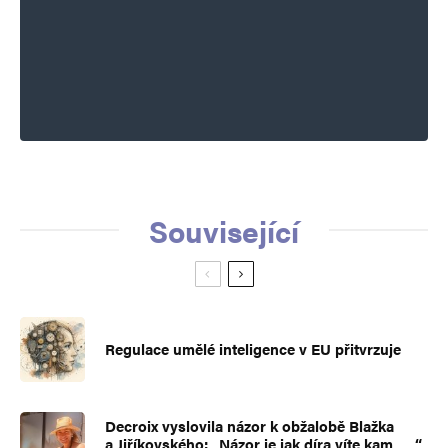
Související
Regulace umělé inteligence v EU přitvrzuje
Decroix vyslovila názor k obžalobě Blažka
a Jiříkovského: „Názor je jak díra víte kam …,“