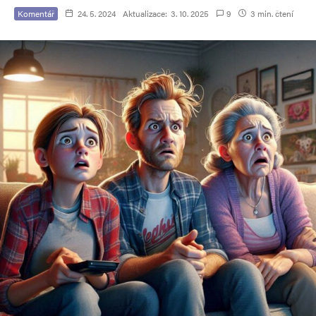
Komentář
24. 5. 2024
Aktualizace:
3. 10. 2025
9
3 min. čtení