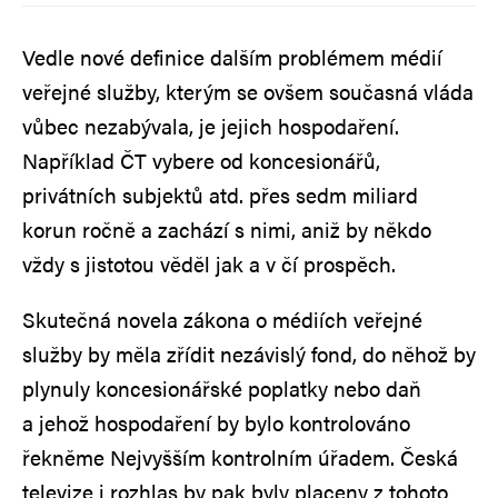
Vedle nové definice dalším problémem médií
veřejné služby, kterým se ovšem současná vláda
vůbec nezabývala, je jejich hospodaření.
Například ČT vybere od koncesionářů,
privátních subjektů atd. přes sedm miliard
korun ročně a zachází s nimi, aniž by někdo
vždy s jistotou věděl jak a v čí prospěch.
Skutečná novela zákona o médiích veřejné
služby by měla zřídit nezávislý fond, do něhož by
plynuly koncesionářské poplatky nebo daň
a jehož hospodaření by bylo kontrolováno
řekněme Nejvyšším kontrolním úřadem. Česká
televize i rozhlas by pak byly placeny z tohoto