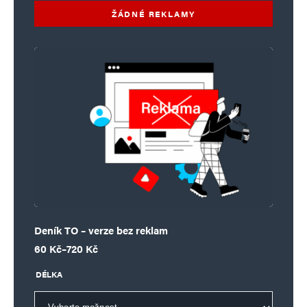
ŽÁDNÉ REKLAMY
Deník TO – verze bez reklam
Rozpětí cen: 60 Kč až 720 Kč
60
Kč
–
720
Kč
DÉLKA