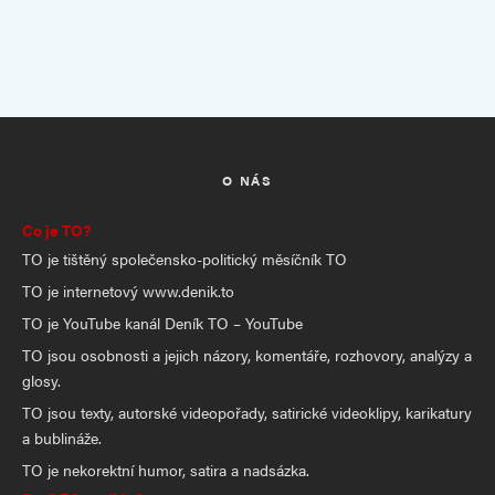
O NÁS
Co je TO?
TO je tištěný společensko-politický měsíčník TO
TO je internetový www.denik.to
TO je YouTube kanál Deník TO – YouTube
TO jsou osobnosti a jejich názory, komentáře, rozhovory, analýzy a
glosy.
TO jsou texty, autorské videopořady, satirické videoklipy, karikatury
a bublináže.
TO je nekorektní humor, satira a nadsázka.