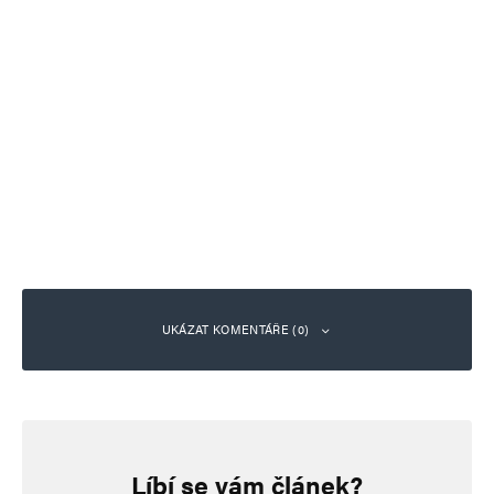
UKÁZAT KOMENTÁŘE (0)
Napsat komentář
Líbí se vám článek?
Vaše e-mailová adresa nebude zveřejněna.
Vyžadované informace jsou