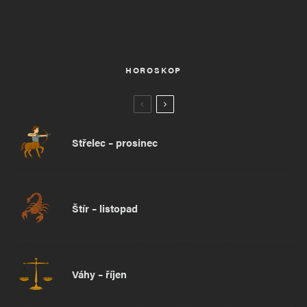
HOROSKOP
Střelec – prosinec
Štír – listopad
Váhy – říjen