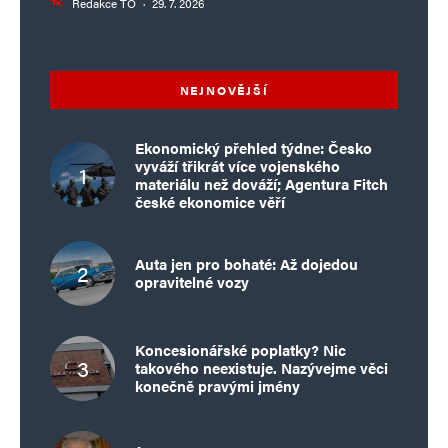
Redakce TO
·
29. 7. 2026
NEJNOVĚJŠÍ
Ekonomický přehled týdne: Česko
vyváží třikrát více vojenského
materiálu než dováží; Agentura Fitch
české ekonomice věří
Auta jen pro bohaté: Až dojedou
opravitelné vozy
Koncesionářské poplatky? Nic
takového neexistuje. Nazývejme věci
konečně pravými jmény