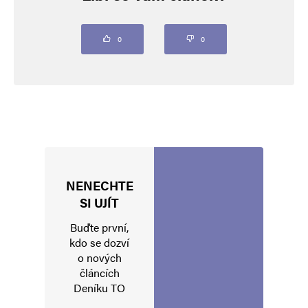
označeny
*
Komentář
*
0
0
NENECHTE
Jméno
*
SI UJÍT
Buďte první,
kdo se dozví
o nových
E-mail
*
Webová stránka
článcích
Deníku TO