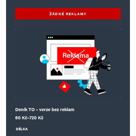
ŽÁDNÉ REKLAMY
Deník TO – verze bez reklam
Rozpětí cen: 60 Kč až 720 Kč
60
Kč
–
720
Kč
DÉLKA