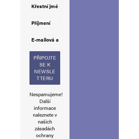
Uložit do prohlížeče jméno, e-mail a webovou stránku pro budoucí
komentáře.
Informujte mě o nových komentářích e-mailem.
Informujte mě o nových příspěvcích e-mailem.
Alternative:
Nespamujeme!
Další
informace
naleznete v
našich
zásadách
ochrany