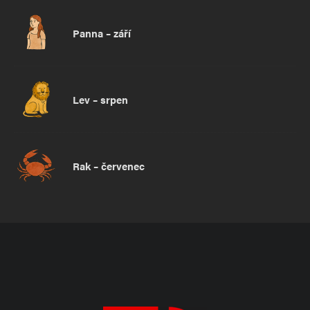
Panna – září
Lev – srpen
Rak – červenec