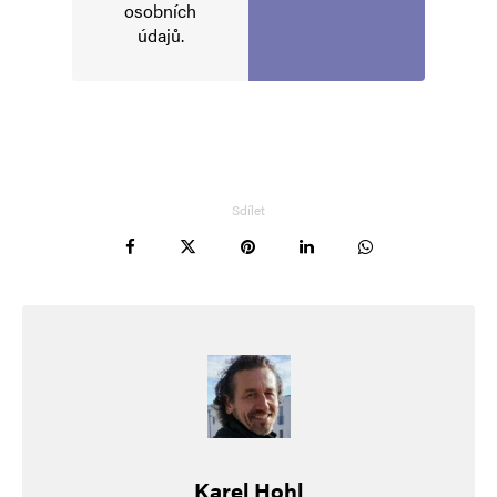
osobních
údajů
.
Sdílet
Karel Hohl