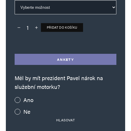
PŘIDAT DO KOŠÍKU
Deník TO – verze bez reklam množství
Alternative:
ANKETY
Měl by mít prezident Pavel nárok na
služební motorku?
Ano
Ne
HLASOVAT