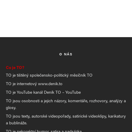
O NÁS
Co je TO?
TO je tištěný společensko-politický měsíčník TO
TO je internetový www.denik.to
TO je YouTube kanál Deník TO – YouTube
TO jsou osobnosti a jejich názory, komentáře, rozhovory, analýzy a
glosy.
TO jsou texty, autorské videopořady, satirické videoklipy, karikatury
a bublináže.
TO je nekorektní humor, satira a nadsázka.