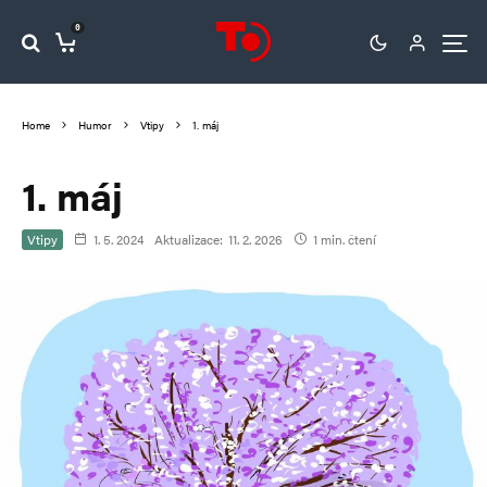
0
Home
Humor
Vtipy
1. máj
1. máj
Vtipy
1. 5. 2024
Aktualizace:
11. 2. 2026
1 min. čtení