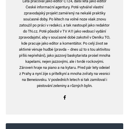
Léta pracoval jako editor ČT24, další léta jako editor
České informační agentury. Poté vytvářel vlastní
IDe
Odpovědět
zpravodajský projekt zaměřený na nekalé praktiky
současné doby. Po létech na volné noze však znovu
27. 2. 2025 (8:14)
zatoužil po práci v redakci, a tak nastoupil jako redaktor
Hluboce se mýlíte, PČR nemusela konat,
do TN.cz. Poté působil v TV A11 jako vedoucí vydání
zpravodajství, aby v současné době zakotvil v Deníku TO,
mohla věc odložit (Trestní řád č. 141/1961 Sb.
kde pracuje jako editor a komentátor. Po celý život se
§ 159a), tak jako by nepochybně odložila
aktivně věnuje hudbě (pravda – dnes už to s tou aktivitou
příliš nepřehání), jako jazzový baskytarista prošel mnoha
trestní oznámení na kohokoliv z vlády!
kapelami, nejen jazzovými, ale i tvrdě rockovými.
Zároveň hraje na piano a na kytaru. Před pár lety odešel
z Prahy a nyní žije s přítelkyní a mnoha zvířaty na vesnici
na Benešovsku. V posledních letech si tak zamiloval i
lubos
Odpovědět
pěstování zeleniny a různých bylin.
21. 2. 2025 (18:14)
Tzv. dvoji metr muzeme oznacit tak jednani
ucitelky delajici rozdil v hodnoceni zaku podle
sympatii, nebo rozdilnemu posuzovani chovani