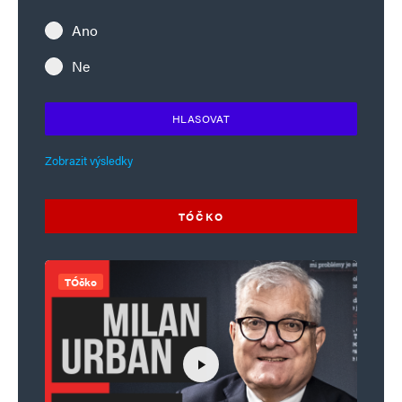
Ano
Ne
HLASOVAT
Zobrazit výsledky
TÓČKO
TÓčko