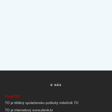
O NÁS
Co je TO?
TO je tištěný společensko-politický měsíčník TO
TO je internetový www.denik.to