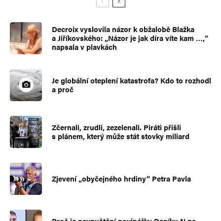
Decroix vyslovila názor k obžalobě Blažka
a Jiříkovského: „Názor je jak díra víte kam …,“
napsala v plavkách
Je globální oteplení katastrofa? Kdo to rozhodl
a proč
Zčernali, zrudli, zezelenali. Piráti přišli
s plánem, který může stát stovky miliard
Zjevení „obyčejného hrdiny“ Petra Pavla
Proč je nevpuštění novinářky Deníku N na