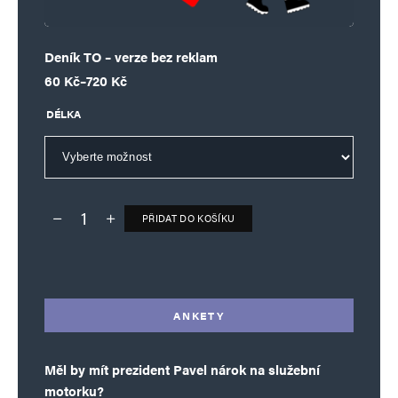
Informujte mě o nových komentářích e-mailem.
Deník TO – verze bez reklam
Rozpětí cen: 60 Kč až 720 Kč
60
Kč
–
720
Kč
Informujte mě o nových příspěvcích e-mailem.
Alternative:
DÉLKA
PŘIDAT DO KOŠÍKU
Deník TO – verze bez reklam množství
Alternative:
ANKETY
Měl by mít prezident Pavel nárok na služební
motorku?