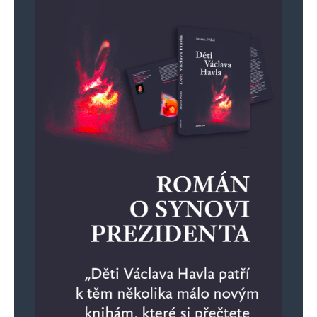
o zpochybninovani demokratickeho charakteru
CR. Pokud budou i tzv. nevladni novinari prilis
korektni nebo dokonce nevsimavi k temto
projevum a nebudou to nazyvat pravymi jmeny,
koledujeme si o to, ze obcane budou v tichosti
akceptovat zmenu rezimu z demokratickeho na
nejakou formu autoritavniho statu s ryze
totalitnimi prvky. Zmena v Bilem dome by nas
urcite mela povzbudit.
Napsat komentář
Vaše e-mailová adresa nebude zveřejněna.
Vyžadované informace jsou
označeny
*