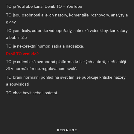
TO je YouTube kanál Deník TO – YouTube
TO jsou osobnosti a jejich názory, komentáře, rozhovory, analýzy a
glosy.
TO jsou texty, autorské videopořady, satirické videoklipy, karikatury
a bublináže.
TO je nekorektní humor, satira a nadsázka.
Proč TO vzniklo?
TO je autentická svobodná platforma kritických autorů, kteří chtějí
žít v normálním nezregulovaném světě.
TO brání normální pohled na svět tím, že publikuje kritické názory
a souvislosti.
TO chce bavit sebe i ostatní.
REDAKCE