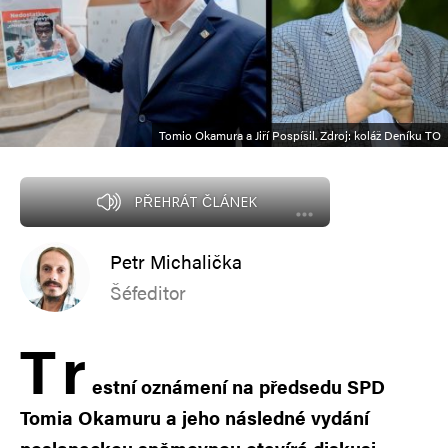
Tomio Okamura a Jiří Pospíšil. Zdroj: koláž Deníku TO
PŘEHRÁT ČLÁNEK
Petr Michalička
Šéfeditor
T
r
estní oznámení na předsedu SPD
Tomia Okamuru a jeho následné vydání