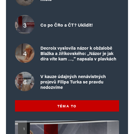
Co po ČRo a ČT? Uklidit!
Decroix vyslovila názor k obžalobě
Blažka a Jiříkovského: „Názor je jak
díra víte kam …,“ napsala v plavkách
V kauze údajných nenávistných
projevů Filipa Turka se pravdu
nedozvíme
TÉMA TO