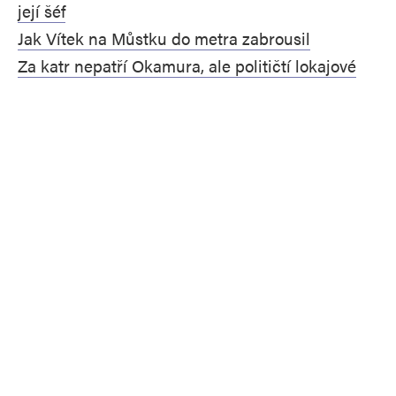
její šéf
Jak Vítek na Můstku do metra zabrousil
Za katr nepatří Okamura, ale političtí lokajové