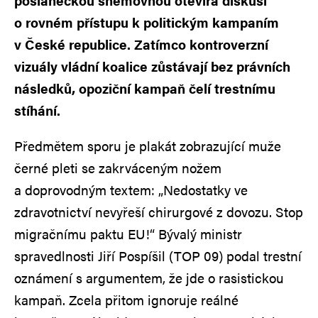
poslaneckou sněmovnou otevírá diskusi
o rovném přístupu k politickým kampaním
v České republice. Zatímco kontroverzní
vizuály vládní koalice zůstávají bez právních
následků, opoziční kampaň čelí trestnímu
stíhání.
Předmětem sporu je plakát zobrazující muže
černé pleti se zakrváceným nožem
a doprovodným textem: „Nedostatky ve
zdravotnictví nevyřeší chirurgové z dovozu. Stop
migračnímu paktu EU!“ Bývalý ministr
spravedlnosti Jiří Pospíšil (TOP 09) podal trestní
oznámení s argumentem, že jde o rasistickou
kampaň. Zcela přitom ignoruje reálné