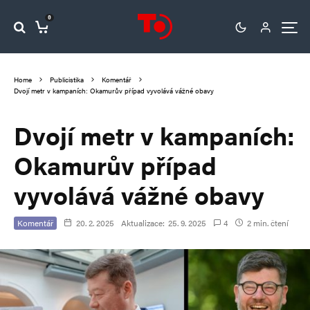
0
Home
Publicistika
Komentář
Dvojí metr v kampaních: Okamurův případ vyvolává vážné obavy
Dvojí metr v kampaních:
Okamurův případ
vyvolává vážné obavy
Komentář
20. 2. 2025
Aktualizace:
25. 9. 2025
4
2 min. čtení