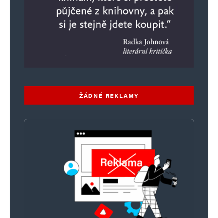
Komentář
*
ŽÁDNÉ REKLAMY
Jméno
*
E-mail
*
Webová stránka
Uložit do prohlížeče jméno, e-mail a webovou stránku pro budoucí
komentáře.