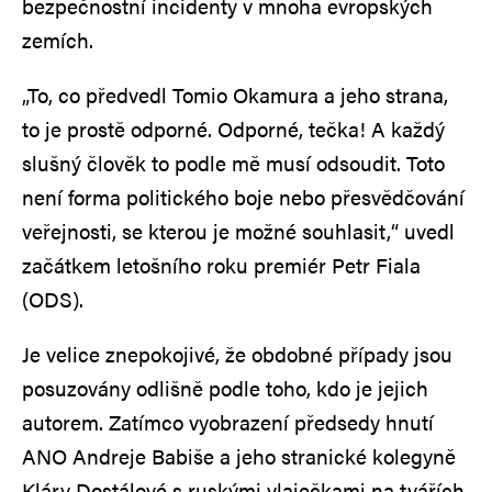
bezpečnostní incidenty v mnoha evropských
zemích.
„To, co předvedl Tomio Okamura a jeho strana,
to je prostě odporné. Odporné, tečka! A každý
slušný člověk to podle mě musí odsoudit. Toto
není forma politického boje nebo přesvědčování
veřejnosti, se kterou je možné souhlasit,“ uvedl
začátkem letošního roku premiér Petr Fiala
(ODS).
Je velice znepokojivé, že obdobné případy jsou
posuzovány odlišně podle toho, kdo je jejich
autorem. Zatímco vyobrazení předsedy hnutí
ANO Andreje Babiše a jeho stranické kolegyně
Kláry Dostálové s ruskými vlaječkami na tvářích