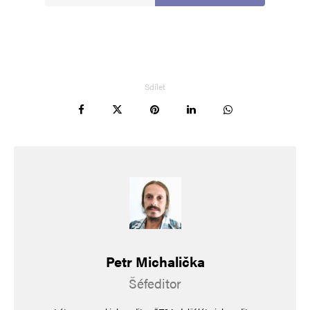
ani nestal ministrem průmyslu, jak toužil.
Pabla
Odpovědět
Sdílet
21. 2. 2025 (14:14)
Je to nespravedlivé, ale bohužel tady platí, kde
není žalobce, není ani soudce. Jiří Pospíšil podal
na Tomia Okamuru trestní oznámení a PČR tak
musela konat. V případě plakátů ODS nebo
pytle na mrtvoly ministra vnitra ale nikdo trestní
oznámení nepodal. Možná, kdyby bylo podáno,
měli bychom už předčasně volby, protože tato
Petr Michalička
vláda neumětelů už by se rozpadla.
Šéfeditor