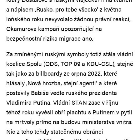
a nápisem ‚Rusko, pro tebe všecko‘ z května
loňského roku nevyvolalo žádnou právní reakci,
Okamurova kampaň upozorňující na
bezpečnostní rizika migrace ano.
Za zmíněnými ruskými symboly totiž stála vládní
koalice Spolu (ODS, TOP 09 a KDU-ČSL), stejně
tak jako za billboardy ze srpna 2022, které
hlásaly ‚Nová hrozba, stejní agenti‘ a které
postavily Babiše vedle ruského prezidenta
Vladimira Putina. Vládní STAN zase v říjnu
téhož roku vyvěsil obří plachtu s Putinem v pytli
na mrtvoly přímo na budovu ministerstva vnitra.
Nic z toho tehdy statečnému obránci