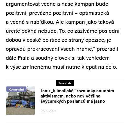
argumentovat věcně a naše kampaň bude
pozitivní, převážně pozitivní – optimistická
a věcná s nabídkou. Ale kampaň jako taková
určitě pěkná nebude. To, co zažíváme poslední
dobou v české politice ze strany opozice, je
opravdu překračování všech hranic,“ prozradil
dále Fiala a soudný člověk si tak vzhledem
k výše zmíněnému musí nutně klepat na čelo.
Také čtěte
Komentář
Jsou „klimatické“ rozsudky soudním
aktivismem, nebo ne? Většina
švýcarských poslanců má jasno
22. 6. 2024