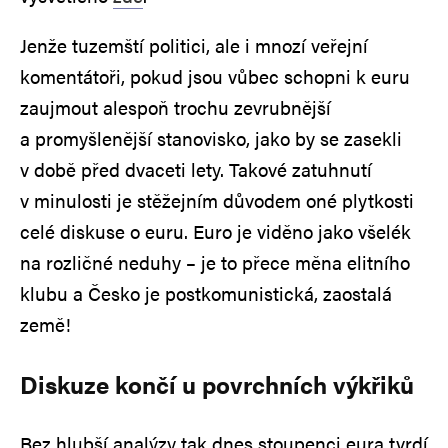
Jenže tuzemští politici, ale i mnozí veřejní
komentátoři, pokud jsou vůbec schopni k euru
zaujmout alespoň trochu zevrubnější
a promyšlenější stanovisko, jako by se zasekli
v době před dvaceti lety. Takové zatuhnutí
v minulosti je stěžejním důvodem oné plytkosti
celé diskuse o euru. Euro je viděno jako všelék
na rozličné neduhy – je to přece měna elitního
klubu a Česko je postkomunistická, zaostalá
země!
Diskuze končí u povrchních výkřiků
Bez hlubší analýzy tak dnes stoupenci eura tvrdí