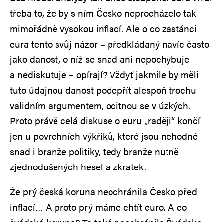
třeba to, že by s ním Česko neprocházelo tak
mimořádně vysokou inflací. Ale o co zastánci
eura tento svůj názor – předkládaný navíc často
jako danost, o níž se snad ani nepochybuje
a nediskutuje – opírají? Vždyť jakmile by měli
tuto údajnou danost podepřít alespoň trochu
validním argumentem, ocitnou se v úzkých.
Proto právě celá diskuse o euru „raději“ končí
jen u povrchních výkřiků, které jsou nehodné
snad i branže politiky, tedy branže nutně
zjednodušených hesel a zkratek.
Že prý česká koruna neochránila Česko před
inflací… A proto prý máme chtít euro. A co