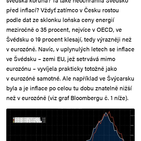
švédská koruna? Ta také neochránila Švédsko
před inflací? Vždyť zatímco v Česku rostou
podle dat ze sklonku loňska ceny energií
meziročně o 35 procent, nejvíce v OECD, ve
Švédsku o 19 procent klesají, tedy výrazněji než
v eurozóně. Navíc, v uplynulých letech se inflace
ve Švédsku – zemi EU, jež setrvává mimo
eurozónu – vyvíjela prakticky totožně jako
v eurozóně samotné. Ale například ve Švýcarsku
byla a je inflace po celou tu dobu znatelně nižší
než v eurozóně (viz graf Bloombergu č. 1 níže).