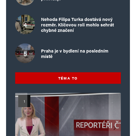
Nehoda Filipa Turka dostává nový
rozměr. Klíčovou roli mohlo sehrát
chybné značení
Praha je v bydlení na posledním
místě
TÉMA TO
Islamistický teror v EU, 6. díl:
Mýty o Václavu Klausovi:
Vymíráme a politici lžou:
Islamistický teror v EU, 5. díl:
Brutální poprava 85letého
Pivo, jazz, hádky, loajalita
porodnost nezachrání