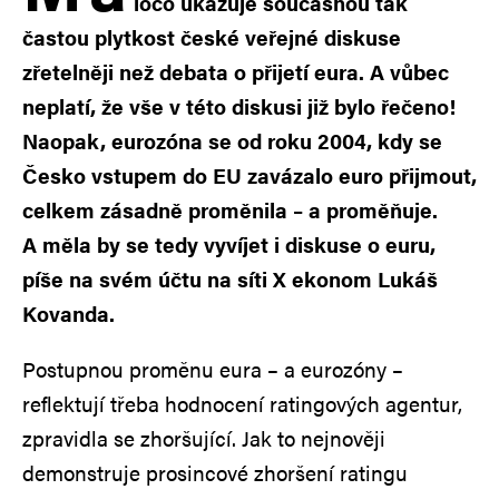
loco ukazuje současnou tak
častou plytkost české veřejné diskuse
zřetelněji než debata o přijetí eura. A vůbec
neplatí, že vše v této diskusi již bylo řečeno!
Naopak, eurozóna se od roku 2004, kdy se
Česko vstupem do EU zavázalo euro přijmout,
celkem zásadně proměnila – a proměňuje.
A měla by se tedy vyvíjet i diskuse o euru,
píše na svém účtu na síti X ekonom Lukáš
Kovanda.
Postupnou proměnu eura – a eurozóny –
reflektují třeba hodnocení ratingových agentur,
zpravidla se zhoršující. Jak to nejnověji
demonstruje prosincové zhoršení ratingu