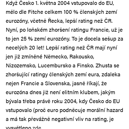
Když Česko 1. května 2004 vstupovalo do EU,
mělo dle Fitche celkem 100 % členských zemí
eurozóny, včetně Řecka, lepší rating než ČR.
Nyní, po loňském zhoršení ratingu Francie, už je
to jen 25 % zemí eurozóny. To je docela sešup za
necelých 20 let! Lepší rating než ČR mají nyní
jen již zmíněné Německo, Rakousko,
Nizozemsko, Lucembursko a Finsko. Zhusta se
zhoršující ratingy členských zemí eura, zdaleka
nejen Francie a Slovenska, jasně říkají, že
eurozóna dnes již není elitním klubem, jakým
bývala třeba právě roku 2004, kdy Česko do EU
vstupovalo (proč euro podněcuje morální hazard
a má tak převážně negativní vliv na rating, je
vysvětleno
zde
.