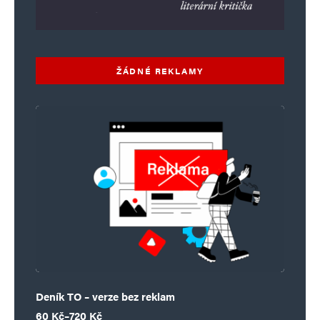
Komentář
*
ŽÁDNÉ REKLAMY
Jméno
*
E-mail
*
Webová stránka
Deník TO – verze bez reklam
Rozpětí cen: 60 Kč až 720 Kč
60
Kč
–
720
Kč
Uložit do prohlížeče jméno, e-mail a webovou stránku pro budoucí