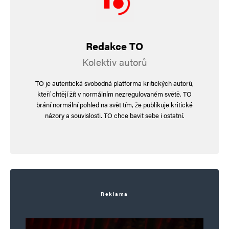
národní státy a vytvoří žalář národů 2.0.
Redakce TO
Realista
Odpovědět
Kolektiv autorů
22. 1. 2024 (17:34)
TO je autentická svobodná platforma kritických autorů,
Žalářem národů byla EU již před naším
kteří chtějí žít v normálním nezregulovaném světě. TO
brání normální pohled na svět tím, že publikuje kritické
vstupem. Jak jste hlsoval?
názory a souvislosti. TO chce bavit sebe i ostatní.
Pavel
Odpovědět
4. 1. 2024 (10:14)
Jedna tady je nevhodným prepočtem směny
Reklama
koruny za euro odrbeme občany o úspory, tímto
snížíme státní dluh a naženeme politické body.