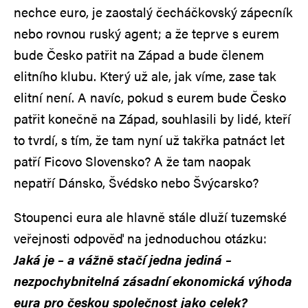
nechce euro, je zaostalý čecháčkovský zápecník
nebo rovnou ruský agent; a že teprve s eurem
bude Česko patřit na Západ a bude členem
elitního klubu. Který už ale, jak víme, zase tak
elitní není. A navíc, pokud s eurem bude Česko
patřit konečně na Západ, souhlasili by lidé, kteří
to tvrdí, s tím, že tam nyní už takřka patnáct let
patří Ficovo Slovensko? A že tam naopak
nepatří Dánsko, Švédsko nebo Švýcarsko?
Stoupenci eura ale hlavně stále dluží tuzemské
veřejnosti odpověď na jednoduchou otázku:
Jaká je – a vážně stačí jedna jediná –
nezpochybnitelná zásadní ekonomická výhoda
eura pro českou společnost jako celek?