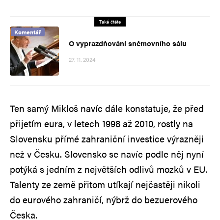
Také čtěte
Komentář
O vyprazdňování sněmovního sálu
27. 11. 2024
Ten samý Mikloš navíc dále konstatuje, že před
přijetím eura, v letech 1998 až 2010, rostly na
Slovensku přímé zahraniční investice výrazněji
než v Česku. Slovensko se navíc podle něj nyní
potýká s jedním z největších odlivů mozků v EU.
Talenty ze země přitom utíkají nejčastěji nikoli
do eurového zahraničí, nýbrž do bezuerového
Česka.