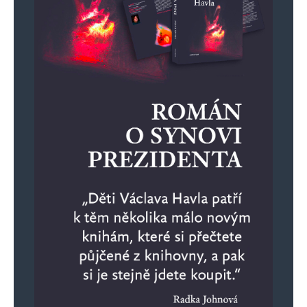
chybí argumenty a mandát
Jarmila hanzlíková
Odpovědět
19. 1. 2024 (22:39)
Pan Kovanda prostě ví, o čem mluví. Umí
argumentačně zdůvodnit svůj názor a jeho
argumenty mají logiku. Proč ti, kteří tomu
nerozumějí, prosazují nesmysly?
Napsat komentář
Vaše e-mailová adresa nebude zveřejněna.
Vyžadované informace jsou
označeny
*