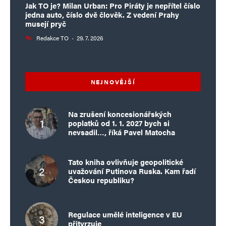
Jak TO je? Milan Urban: Pro Piráty je nepřítel číslo
jedna auto, číslo dvě člověk. Z vedení Prahy
musejí pryč
Redakce TO
·
29. 7. 2026
NEJNOVĚJŠÍ
Na zrušení koncesionářských
poplatků od 1. 1. 2027 bych si
nevsadil…, říká Pavel Matocha
Tato kniha ovlivňuje geopolitické
uvažování Putinova Ruska. Kam řadí
Českou republiku?
Regulace umělé inteligence v EU
přitvrzuje