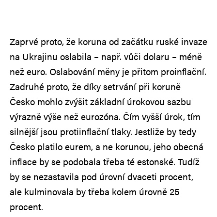
Zaprvé proto, že koruna od začátku ruské invaze
na Ukrajinu oslabila – např. vůči dolaru – méně
než euro. Oslabování měny je přitom proinflační.
Zadruhé proto, že díky setrvání při koruně
Česko mohlo zvýšit základní úrokovou sazbu
výrazně výše než eurozóna. Čím vyšší úrok, tím
silnější jsou protiinflační tlaky. Jestliže by tedy
Česko platilo eurem, a ne korunou, jeho obecná
inflace by se podobala třeba té estonské. Tudíž
by se nezastavila pod úrovní dvaceti procent,
ale kulminovala by třeba kolem úrovně 25
procent.