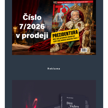
Neboť se jedná v podstatě o měnu. Pro mne je
důkazem to že ČNB nakupuje bezhlavě zlatý kov
aby chránila hodnotu a do teď ho nepotřebovala,
je to jakýsi signál, že už se na tom pracuje, už
bylo rozhodnuto. Tak to hodím já i když je to jen
můj odhad. Jinak podepisuji to co bylo napsáno
v článku 👌
Reklama
Rostislav Frelich
Odpovědět
4. 1. 2024 (18:06)
Pane Kovando, plus věcný komentář Ivk, díky.
Ekonomická výhoda je, že budeme ručit za
dluhy eurozóny? Prezident a MPA, Farský apod.