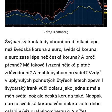
Zdroj: Bloomberg
Švýcarský frank tedy chrání před inflací lépe
než švédská koruna a euro, švédská koruna
a euro zase lépe než česká koruna? A proč
přesně? Má takové tvrzení nějaké platné
zdůvodnění? A mohli bychom ho vidět? Vždyť
v uplynulých pohnutých čtyřech letech zpevnil
švýcarský frank vůči dolaru jako jedna z mála
měn světa, což ale česká koruna také. Naopak
euro a švédská koruna vůči dolaru za tu dobu
oslabily (viz graf Bloombergu č. 2 níže).