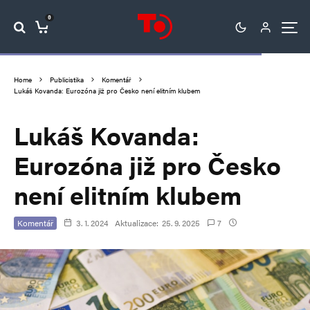
0
Home
Publicistika
Komentář
Lukáš Kovanda: Eurozóna již pro Česko není elitním klubem
Lukáš Kovanda:
Eurozóna již pro Česko
není elitním klubem
Komentář
3. 1. 2024
Aktualizace:
25. 9. 2025
7