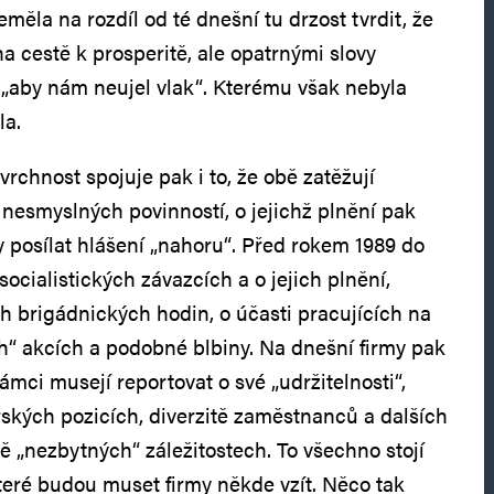
měla na rozdíl od té dnešní tu drzost tvrdit, že
a cestě k prosperitě, ale opatrnými slovy
o „aby nám neujel vlak“. Kterému však nebyla
la.
rchnost spojuje pak i to, že obě zatěžují
 nesmyslných povinností, o jejichž plnění pak
 posílat hlášení „nahoru“. Před rokem 1989 do
socialistických závazcích a o jejich plnění,
 brigádnických hodin, o účasti pracujících na
“ akcích a podobné blbiny. Na dnešní firmy pak
mci musejí reportovat o své „udržitelnosti“,
kých pozicích, diverzitě zaměstnanců a dalších
 „nezbytných“ záležitostech. To všechno stojí
eré budou muset firmy někde vzít. Něco tak