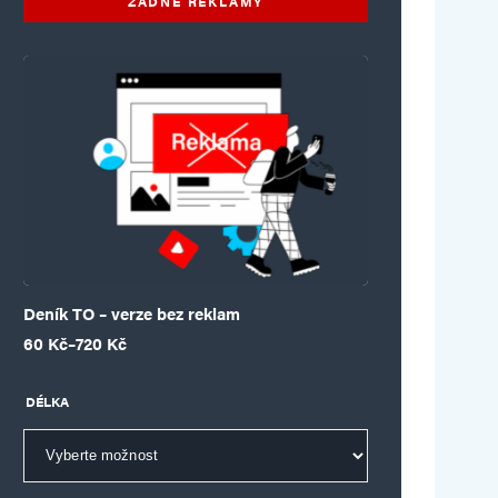
ŽÁDNÉ REKLAMY
Deník TO – verze bez reklam
Rozpětí cen: 60 Kč až 720 Kč
60
Kč
–
720
Kč
DÉLKA