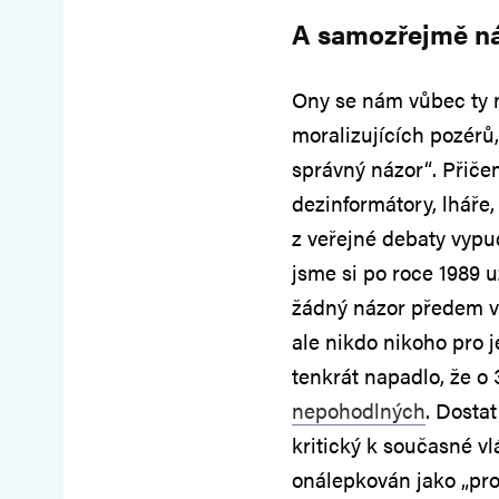
A samozřejmě n
Ony se nám vůbec ty n
moralizujících pozérů, 
správný názor“. Přičem
dezinformátory, lháře,
z veřejné debaty vyp
jsme si po roce 1989 u
žádný názor předem vy
ale nikdo nikoho pro 
tenkrát napadlo, že o 
nepohodlných
. Dostat
kritický k současné v
onálepkován jako „prot