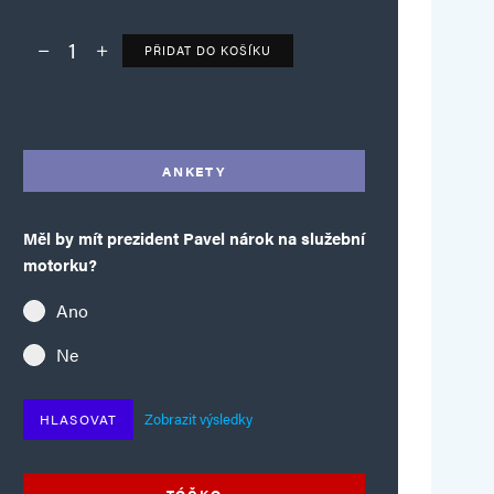
PŘIDAT DO KOŠÍKU
Deník TO – verze bez reklam množství
Alternative:
ANKETY
Měl by mít prezident Pavel nárok na služební
motorku?
Ano
Ne
Zobrazit výsledky
HLASOVAT
TÓČKO