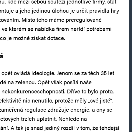
u, kde mezi sebou soutěží jednotlivé firmy, stát
tuje a jeho jedinou úlohou je určit pravidla hry
ržováním. Místo toho máme přeregulované
 ve kterém se nabídka firem neřídí potřebami
 co je možné získat dotace.
á
opět ovládá ideologie. Jenom se za těch 35 let
udé na zelenou. Opět však posílá naše
 nekonkurenceschopnosti. Dříve to bylo proto,
fektivitě nic nenutilo, protože měly „své jisté“.
zaměřená regulace zdražuje energie, a ony se
ětových trzích uplatnit. Nehledě na
ní. A tak je snad jediný rozdíl v tom, že tehdejší