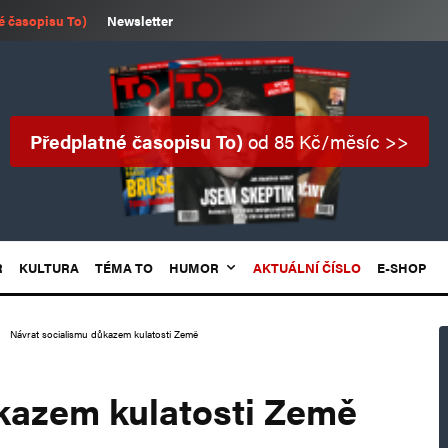
é časopisu To)
Newsletter
Předplatné časopisu To)
od 85 Kč/měsíc >>
R
KULTURA
TÉMA TO
HUMOR
AKTUÁLNÍ ČÍSLO
E-SHOP
Návrat socialismu důkazem kulatosti Země
kazem kulatosti Země