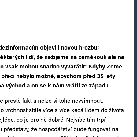
 dezinformacím objevili novou hrozbu;
ěkterých lidí, že nežijeme na zeměkouli ale na
To však mohou snadno vyvarátit: Kdyby Země
y přeci nebylo možné, abychom před 35 lety
na východ a on se k nám vrátil ze západu.
je prostě fakt a nelze si toho nevšimnout.
eho vrchnost stále více a více kecá lidem do života
jlépe, co je pro ně dobré. Nejvíce tím trpí
 představy, že hospodářství bude fungovat na