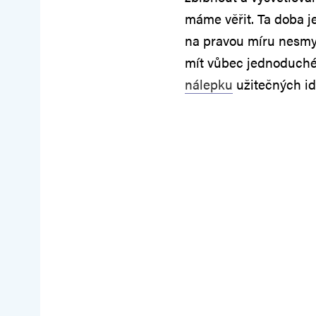
máme věřit. Ta doba j
na pravou míru nesmy
mít vůbec jednoduché. 
nálepku
užitečných id