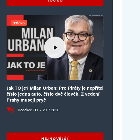
TÓčko
Jak TO je? Milan Urban: Pro Piráty je nepřítel
číslo jedna auto, číslo dvě člověk. Z vedení
Prahy musejí pryč
Redakce TO
·
29. 7. 2026
NEJNOVĚJŠÍ