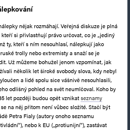
álepkování
álepky nějak rozmáhají. Veřejná diskuze je plná
kteří si přivlastňují právo určovat, co je „jediný
ž ty, kteří s ním nesouhlasí, nálepkují jako
 ruské trolly nebo extremisty a snaží se je
udit. Už můžeme bohužel jenom vzpomínat, jak
žívali několik let široké svobody slova, kdy nebyl
loučen a lidé spolu sice vášnivě nesouhlasili,
jeho odlišný pohled na svět neumlčoval. Koho by
35 let později budou opět vznikat
seznamy
 se na něj přitom není vůbec složité. Stačí být
ládě Petra Fialy (autory onoho seznamu
ivládní“), nebo k EU („protiunijní“), zastávat