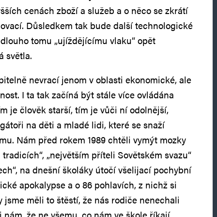
yšších cenách zboží a služeb a o něco se zkrátí
inovací. Důsledkem tak bude další technologické
edlouho tomu „ujíždějícímu vlaku“ opět
 světla.
itelně nevrací jenom v oblasti ekonomické, ale
ost. I ta tak začíná být stále více ovládána
m je člověk starší, tím je vůči ní odolnější,
gátoři na děti a mladé lidi, které se snaží
ému. Nám před rokem 1989 chtěli vymýt mozky
 tradicích“, „největším příteli Sovětském svazu“
ch“, na dnešní školáky útočí všelijací pochybní
tické apokalypse a o 86 pohlavích, z nichž si
jsme měli to štěstí, že nás rodiče nenechali
i nám, že ne všemu, co nám ve škole říkají,