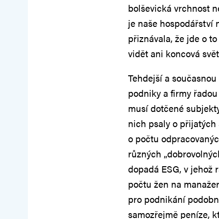
bolševická vrchnost ne
je naše hospodářství n
přiznávala, že jde o t
vidět ani koncová svět
Tehdejší a současnou v
podniky a firmy řadou
musí dotčené subjekty
nich psaly o přijatých 
o počtu odpracovaných
různých „dobrovolných
dopadá ESG, v jehož rá
počtu žen na manažers
pro podnikání podobně
samozřejmě peníze, kt