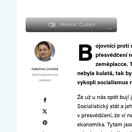
PŘEHRÁT ČLÁNEK
B
ojovníci proti
přesvědčení n
zeměplacce. 
Kateřina Lhotská
nebyla kulatá, tak b
Spolupracovnice
redakce
vykopli socialismus 
Že už u nás opět bují 
Socialistický stát a j
v přesvědčení, že ví ne
ekonomika. Tytam jsou