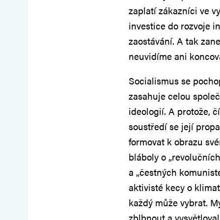
zaplatí zákazníci ve v
investice do rozvoje 
zaostávání. A tak zan
neuvidíme ani koncová
Socialismus se pochop
zasahuje celou společn
ideologií. A protože, čí
soustředí se její propa
formovat k obrazu sv
bláboly o „revolučních
a „čestných komuniste
aktivisté kecy o klima
každý může vybrat. My 
zblbnout a vysvětloval