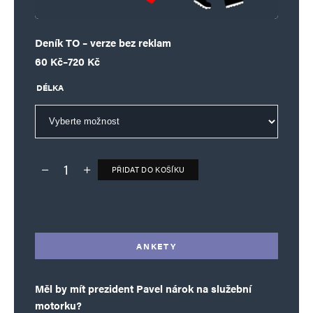
Deník TO – verze bez reklam
Rozpětí cen: 60 Kč až 720 Kč
60
Kč
–
720
Kč
DÉLKA
PŘIDAT DO KOŠÍKU
Deník TO – verze bez reklam množství
Alternative:
ANKETY
Měl by mít prezident Pavel nárok na služební
motorku?