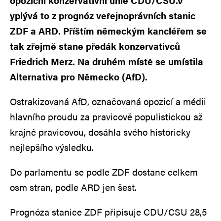
opoziční konzervativní unie CDU/CSU.V
yplývá to z prognóz veřejnoprávních stanic
ZDF a ARD. Příštím německým kancléřem se
tak zřejmě stane předák konzervativců
Friedrich Merz. Na druhém místě se umístila
Alternativa pro Německo (AfD).
Ostrakizovaná AfD, označovaná opozicí a médii
hlavního proudu za pravicově populistickou až
krajně pravicovou, dosáhla svého historicky
nejlepšího výsledku.
Do parlamentu se podle ZDF dostane celkem
osm stran, podle ARD jen šest.
Prognóza stanice ZDF připisuje CDU/CSU 28,5