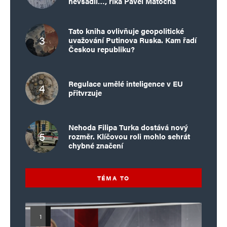
nevsadil…, říká Pavel Matocha
Tato kniha ovlivňuje geopolitické
uvažování Putinova Ruska. Kam řadí
Českou republiku?
Regulace umělé inteligence v EU
přitvrzuje
Nehoda Filipa Turka dostává nový
rozměr. Klíčovou roli mohlo sehrát
chybné značení
TÉMA TO