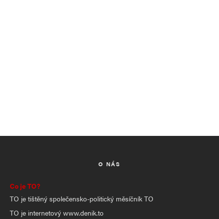
O NÁS
Co je TO?
TO je tištěný společensko-politický měsíčník TO
TO je internetový www.denik.to