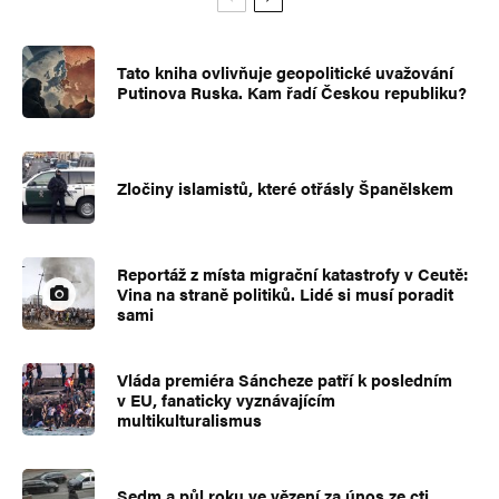
Tato kniha ovlivňuje geopolitické uvažování
Putinova Ruska. Kam řadí Českou republiku?
Zločiny islamistů, které otřásly Španělskem
Reportáž z místa migrační katastrofy v Ceutě:
Vina na straně politiků. Lidé si musí poradit
sami
Vláda premiéra Sáncheze patří k posledním
v EU, fanaticky vyznávajícím
multikulturalismus
Sedm a půl roku ve vězení za únos ze cti.