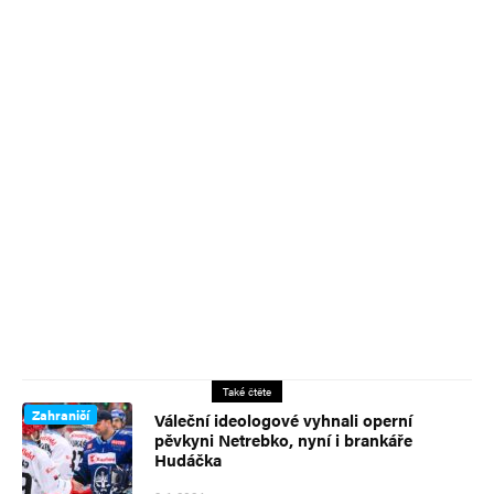
Také čtěte
Zahraničí
Váleční ideologové vyhnali operní
pěvkyni Netrebko, nyní i brankáře
Hudáčka