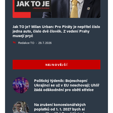
Jak TO je? Milan Urban: Pro Piráty je nepřítel číslo
jedna auto, číslo dvě člověk. Z vedení Prahy
musejí pryč
Redakce TO
·
29. 7. 2026
NEJNOVĚJŠÍ
Politický týdeník: Bojeschopní
Ukrajinci se už v EU neschovají; Uhlíř
žádá odškodnění pro oběti střelce
Na zrušení koncesionářských
poplatků od 1. 1. 2027 bych si