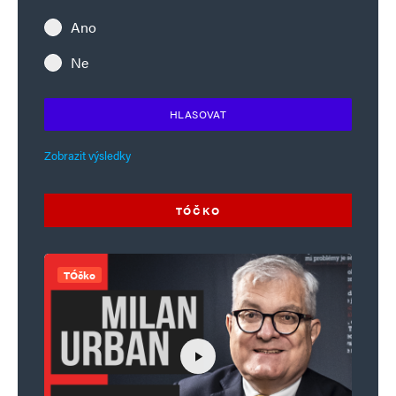
Ano
Ne
HLASOVAT
Zobrazit výsledky
TÓČKO
TÓčko