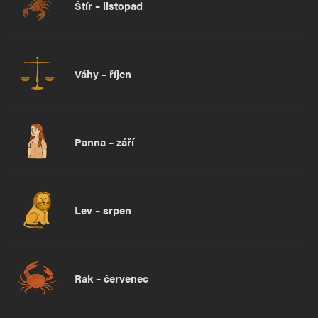
Štír – listopad
Váhy – říjen
Panna – září
Lev – srpen
Rak – červenec