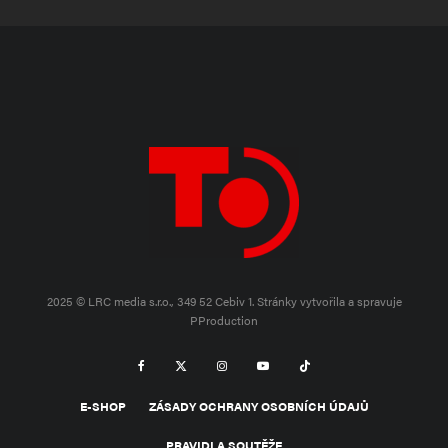
2025 © LRC media s.r.o., 349 52 Cebiv 1.
Stránky vytvořila a spravuje
PProduction
E-SHOP
ZÁSADY OCHRANY OSOBNÍCH ÚDAJŮ
PRAVIDLA SOUTĚŽE