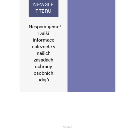
a Dozimetr.
Nespamujeme!
Další
Navigace pro komentáře
Starší komentáře
informace
Napsat komentář
naleznete v
našich
Vaše e-mailová adresa nebude zveřejněna.
Vyžadované informace jsou
zásadách
označeny
*
ochrany
osobních
Komentář
*
údajů
.
Sdílet