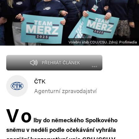
Volební štáb CDU/CSU. Zdroj: Profimedia
PŘEHRÁT ČLÁNEK
ČTK
Agenturní zpravodajství
V
o
lby do německého Spolkového
sněmu v neděli podle očekávání vyhrála