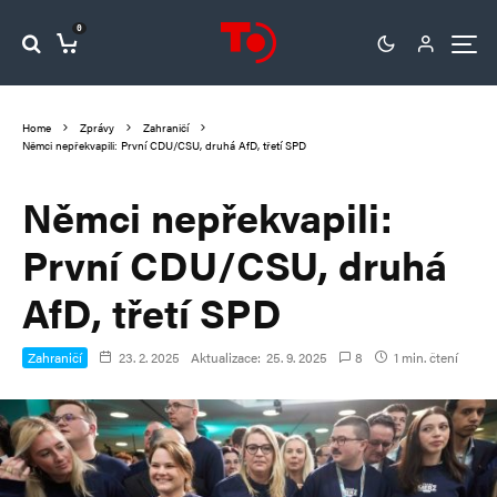
0
Home
Zprávy
Zahraničí
Němci nepřekvapili: První CDU/CSU, druhá AfD, třetí SPD
Němci nepřekvapili:
První CDU/CSU, druhá
AfD, třetí SPD
Zahraničí
23. 2. 2025
Aktualizace:
25. 9. 2025
8
1 min. čtení