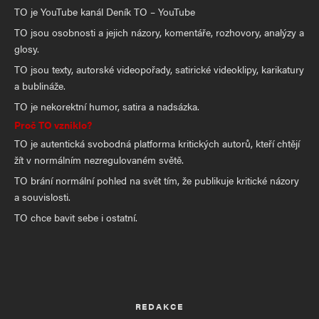
TO je YouTube kanál Deník TO – YouTube
TO jsou osobnosti a jejich názory, komentáře, rozhovory, analýzy a
glosy.
TO jsou texty, autorské videopořady, satirické videoklipy, karikatury
a bublináže.
TO je nekorektní humor, satira a nadsázka.
Proč TO vzniklo?
TO je autentická svobodná platforma kritických autorů, kteří chtějí
žít v normálním nezregulovaném světě.
TO brání normální pohled na svět tím, že publikuje kritické názory
a souvislosti.
TO chce bavit sebe i ostatní.
REDAKCE