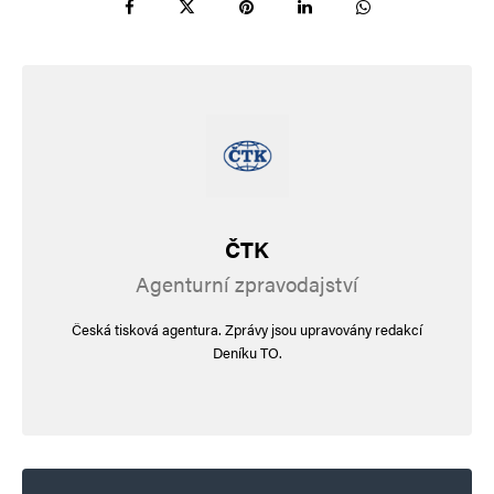
Jméno
*
E-mail
*
Webová stránka
Uložit do prohlížeče jméno, e-mail a webovou stránku pro budoucí
ČTK
komentáře.
Agenturní zpravodajství
Informujte mě o nových komentářích e-mailem.
Česká tisková agentura. Zprávy jsou upravovány redakcí
Deníku TO.
Informujte mě o nových příspěvcích e-mailem.
Alternative: