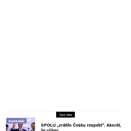
Také čtěte
Komentář
SPOLU „vrátilo Česku respekt“. Akorát,
že vůbec…