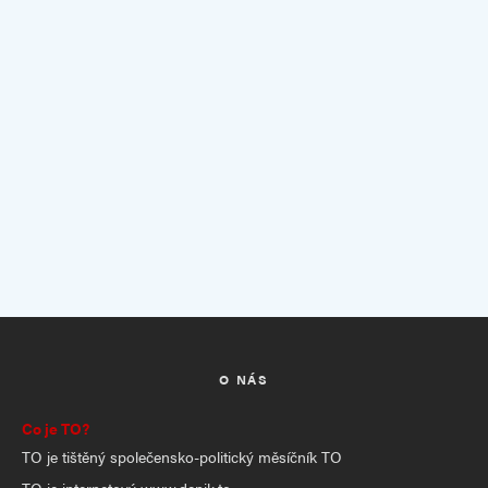
O NÁS
Co je TO?
TO je tištěný společensko-politický měsíčník TO