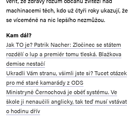
věřit, že zdravý rozum občanů zvítězí nad
machinacemi těch, kdo už čtyři roky ukazují, že
se víceméně na nic lepšího nezmůžou.
Kam dál?
Jak TO je? Patrik Nacher: Zločinec se státem
rozdělí o lup a premiér tomu tleská. Blažkova
demise nestačí
Ukradli Vám stranu, všimli jste si? Tucet otázek
pro mé staré kamarády z ODS
Ministryně Černochová je oběť systému. Ve
škole ji nenaučili anglicky, tak teď musí vstávat
o hodinu dřív