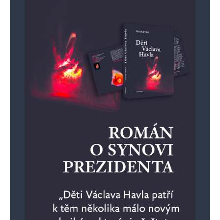
tragedie jako je Spolu a Starostove
Bidcoins tak toto je jiz na kriminal
prani penez
Dezimetr mozna ne kriminal ale dlouha
podminka a tucna miliardova pokuta
Napajedla roakradeni nase plnikrevneho
hrebcina coz ani komunisti neudelai
a mohl bych pokracovat ale jestli mame justici
tak by to melo stacit.
Miroslav winkler
Odpovědět
18. 7. 2025 (19:43)
Proboha to ze jsou odborníci vždyť všichni