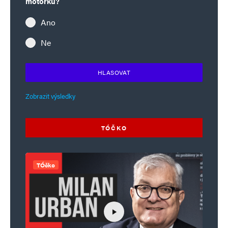
motorku?
Alternative:
Ano
Ne
HLASOVAT
Zobrazit výsledky
TÓČKO
TÓčko