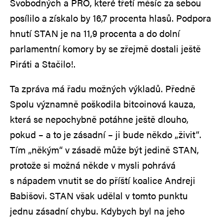
Svobodných a PRO, které třetí měsíc za sebou
posílilo a získalo by 16,7 procenta hlasů. Podpora
hnutí STAN je na 11,9 procenta a do dolní
parlamentní komory by se zřejmě dostali ještě
Piráti a Stačilo!.
Ta zpráva má řadu možných výkladů. Předně
Spolu významně poškodila bitcoinová kauza,
která se nepochybně potáhne ještě dlouho,
pokud – a to je zásadní – ji bude někdo „živit“.
Tím „někým“ v zásadě může být jedině STAN,
protože si možná někde v mysli pohrává
s nápadem vnutit se do příští koalice Andreji
Babišovi. STAN však udělal v tomto punktu
jednu zásadní chybu. Kdybych byl na jeho