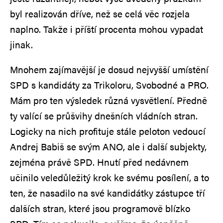
byl realizován dříve, než se celá věc rozjela
naplno. Takže i příští procenta mohou vypadat
jinak.
Mnohem zajímavější je dosud nejvyšší umístění
SPD s kandidáty za Trikoloru, Svobodné a PRO.
Mám pro ten výsledek různá vysvětlení. Předně
ty valící se průšvihy dnešních vládních stran.
Logicky na nich profituje stále peloton vedoucí
Andrej Babiš se svým ANO, ale i další subjekty,
zejména právě SPD. Hnutí před nedávnem
učinilo veledůležitý krok ke svému posílení, a to
ten, že nasadilo na své kandidátky zástupce tří
dalších stran, které jsou programově blízko