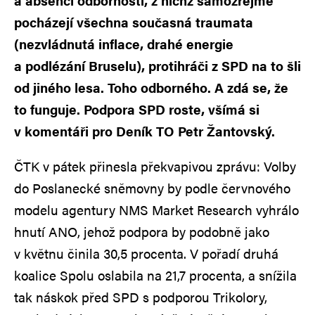
a absencí odbornosti, z nichž samozřejmě
pocházejí všechna současná traumata
(nezvládnutá inflace, drahé energie
a podlézání Bruselu), protihráči z SPD na to šli
od jiného lesa. Toho odborného. A zdá se, že
to funguje. Podpora SPD roste, všímá si
v komentáři pro Deník TO Petr Žantovský.
ČTK v pátek přinesla překvapivou zprávu: Volby
do Poslanecké sněmovny by podle červnového
modelu agentury NMS Market Research vyhrálo
hnutí ANO, jehož podpora by podobně jako
v květnu činila 30,5 procenta. V pořadí druhá
koalice Spolu oslabila na 21,7 procenta, a snížila
tak náskok před SPD s podporou Trikolory,