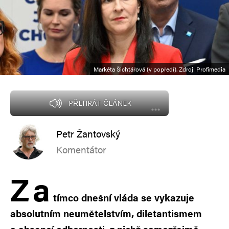
Markéta Šichtářová (v popředí). Zdroj: Profimedia
PŘEHRÁT ČLÁNEK
Petr Žantovský
Komentátor
Z
a
tímco dnešní vláda se vykazuje
absolutním neumětelstvím, diletantismem