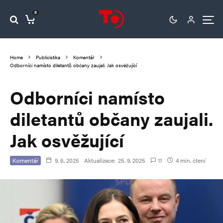
0
Home
Publicistika
Komentář
Odborníci namísto diletantů občany zaujali. Jak osvěžující
Odborníci namísto
diletantů občany zaujali.
Jak osvěžující
Komentář
9. 6. 2025
Aktualizace:
25. 9. 2025
11
4 min. čtení