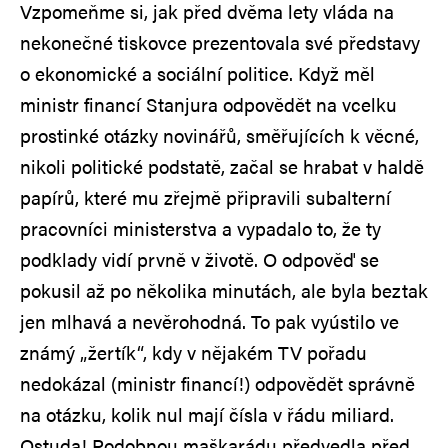
Vzpomeňme si, jak před dvěma lety vláda na
nekonečné tiskovce prezentovala své představy
o ekonomické a sociální politice. Když měl
ministr financí Stanjura odpovědět na vcelku
prostinké otázky novinářů, směřujících k věcné,
nikoli politické podstatě, začal se hrabat v haldě
papírů, které mu zřejmě připravili subalterní
pracovníci ministerstva a vypadalo to, že ty
podklady vidí prvně v životě. O odpověď se
pokusil až po několika minutách, ale byla beztak
jen mlhavá a nevěrohodná. To pak vyústilo ve
známý „žertík“, kdy v nějakém TV pořadu
nedokázal (ministr financí!) odpovědět správně
na otázku, kolik nul mají čísla v řádu miliard.
Ostuda! Podobnou maškarádu předvedla před