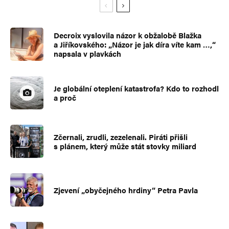
Decroix vyslovila názor k obžalobě Blažka
a Jiříkovského: „Názor je jak díra víte kam …,“
napsala v plavkách
Je globální oteplení katastrofa? Kdo to rozhodl
a proč
Zčernali, zrudli, zezelenali. Piráti přišli
s plánem, který může stát stovky miliard
Zjevení „obyčejného hrdiny“ Petra Pavla