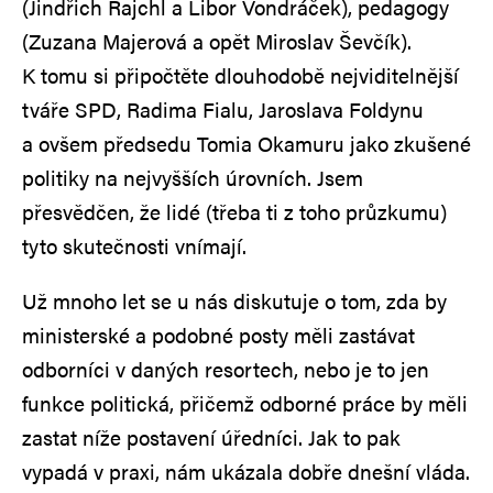
(Jindřich Rajchl a Libor Vondráček), pedagogy
(Zuzana Majerová a opět Miroslav Ševčík).
K tomu si připočtěte dlouhodobě nejviditelnější
tváře SPD, Radima Fialu, Jaroslava Foldynu
a ovšem předsedu Tomia Okamuru jako zkušené
politiky na nejvyšších úrovních. Jsem
přesvědčen, že lidé (třeba ti z toho průzkumu)
tyto skutečnosti vnímají.
Už mnoho let se u nás diskutuje o tom, zda by
ministerské a podobné posty měli zastávat
odborníci v daných resortech, nebo je to jen
funkce politická, přičemž odborné práce by měli
zastat níže postavení úředníci. Jak to pak
vypadá v praxi, nám ukázala dobře dnešní vláda.