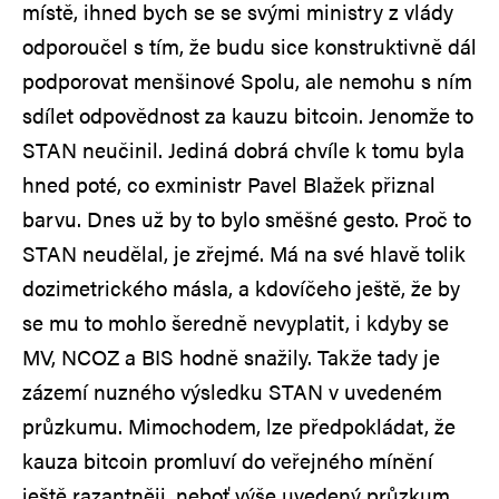
místě, ihned bych se se svými ministry z vlády
odporoučel s tím, že budu sice konstruktivně dál
podporovat menšinové Spolu, ale nemohu s ním
sdílet odpovědnost za kauzu bitcoin. Jenomže to
STAN neučinil. Jediná dobrá chvíle k tomu byla
hned poté, co exministr Pavel Blažek přiznal
barvu. Dnes už by to bylo směšné gesto. Proč to
STAN neudělal, je zřejmé. Má na své hlavě tolik
dozimetrického másla, a kdovíčeho ještě, že by
se mu to mohlo šeredně nevyplatit, i kdyby se
MV, NCOZ a BIS hodně snažily. Takže tady je
zázemí nuzného výsledku STAN v uvedeném
průzkumu. Mimochodem, lze předpokládat, že
kauza bitcoin promluví do veřejného mínění
ještě razantněji, neboť výše uvedený průzkum