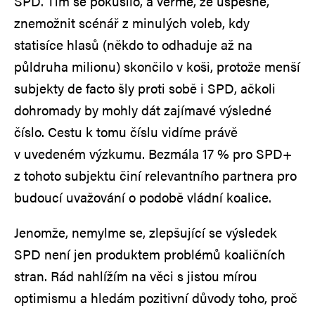
SPD. Tím se pokusilo, a věřme, že úspěšně,
znemožnit scénář z minulých voleb, kdy
statisíce hlasů (někdo to odhaduje až na
půldruha milionu) skončilo v koši, protože menší
subjekty de facto šly proti sobě i SPD, ačkoli
dohromady by mohly dát zajímavé výsledné
číslo. Cestu k tomu číslu vidíme právě
v uvedeném výzkumu. Bezmála 17 % pro SPD+
z tohoto subjektu činí relevantního partnera pro
budoucí uvažování o podobě vládní koalice.
Jenomže, nemylme se, zlepšující se výsledek
SPD není jen produktem problémů koaličních
stran. Rád nahlížím na věci s jistou mírou
optimismu a hledám pozitivní důvody toho, proč