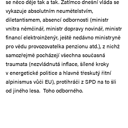
se něco děje tak a tak. Zatímco dnešní vláda se
vykazuje absolutním neumětelstvím,
diletantismem, absencí odbornosti (ministr
vnitra němčinář, ministr dopravy novinář, ministr
financí elektroinženýr, ještě nedávno ministryně
pro vědu provozovatelka penzionu atd.), z nichž
samozřejmě pocházejí všechna současná
traumata (nezvládnutá inflace, šílené kroky
v energetické politice a hlavně třeskutý řitní
alpinismus vůči EU), protihráči z SPD na to šli
od jiného lesa. Toho odborného.