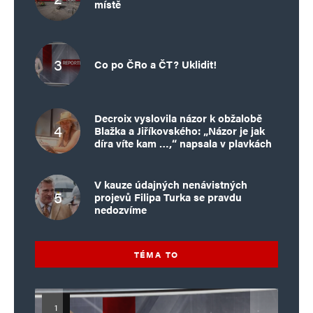
místě
Co po ČRo a ČT? Uklidit!
Decroix vyslovila názor k obžalobě
Blažka a Jiříkovského: „Názor je jak
díra víte kam …,“ napsala v plavkách
V kauze údajných nenávistných
projevů Filipa Turka se pravdu
nedozvíme
TÉMA TO