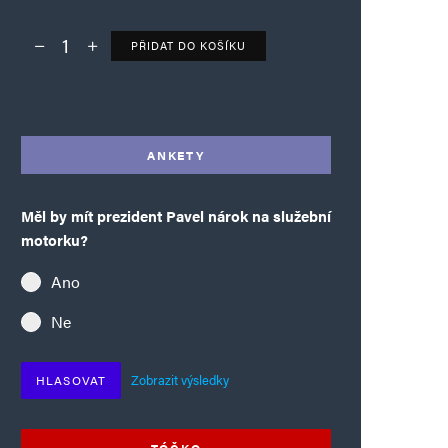
PŘIDAT DO KOŠÍKU
Deník TO – verze bez reklam množství
Alternative:
ANKETY
Měl by mít prezident Pavel nárok na služební
motorku?
Ano
Ne
Zobrazit výsledky
HLASOVAT
TÓČKO