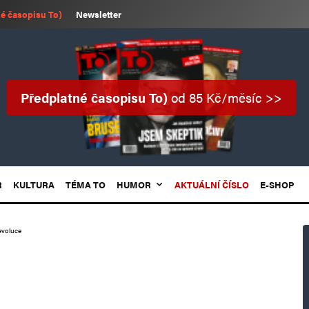
é časopisu To)
Newsletter
Předplatné časopisu To)
od 85 Kč/měsíc >>
R
KULTURA
TÉMA TO
HUMOR
AKTUÁLNÍ ČÍSLO
E-SHOP
evoluce