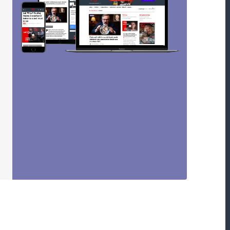
bsahu ani nemluvě
ou označeny
*