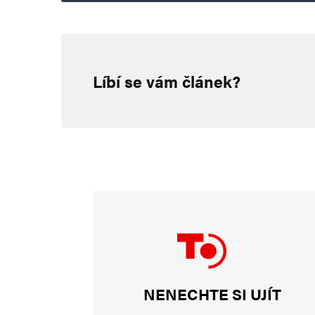
Alena Kadlecová
26. 10. 2024 (14:49)
Líbí se vám článek?
Chi chi…..
Petr Dočekal
8. 11. 2024 (9:22)
Nádherná hudba a hlas. I text j
Jirka
NENECHTE SI UJÍT
1. 12. 2024 (17:20)