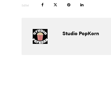
Sdílet
E-mail
*
Studio PopKorn
Uložit do prohlížeče jméno, e-mail a webovou stránku pro bud
Informujte mě o nových komentářích e-mailem.
Informujte mě o nových příspěvcích e-mailem.
Alternative: