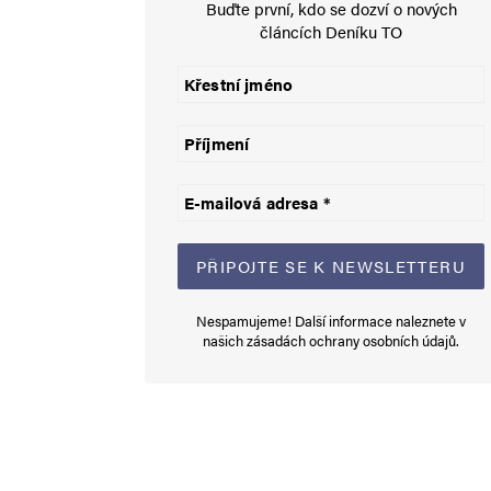
Buďte první, kdo se dozví o nových
Úžasná píseň, krásný hlas o o
článcích Deníku TO
Napsat komentář
Vaše e-mailová adresa nebude zveřejněna.
Vyžadované informace js
Komentář
*
Nespamujeme! Další informace naleznete v
našich
zásadách ochrany osobních údajů
.
Jméno
*