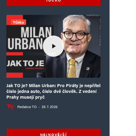
TÓčko
Jak TO je? Milan Urban: Pro Piráty je nepřítel
číslo jedna auto, číslo dvě člověk. Z vedení
Prahy musejí pryč
Redakce TO
·
29. 7. 2026
NEJNOVĚJŠÍ