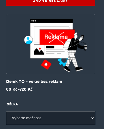
ŽÁDNÉ REKLAMY
Deník TO – verze bez reklam
Rozpětí cen: 60 Kč až 720 Kč
60
Kč
–
720
Kč
DÉLKA