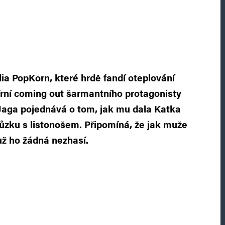
udia PopKorn, které hrdě fandí oteplování
írní coming out šarmantního protagonisty
Jaga pojednává o tom, jak mu dala Katka
ůzku s listonošem. Připomíná, že jak muže
už ho žádná nezhasí.