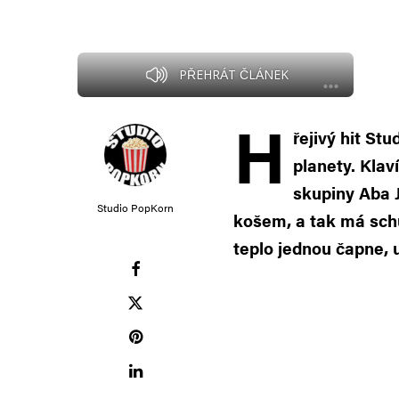
PŘEHRÁT ČLÁNEK
H
řejivý hit St
planety. Klav
skupiny Aba 
Studio PopKorn
košem, a tak má sch
teplo jednou čapne, 