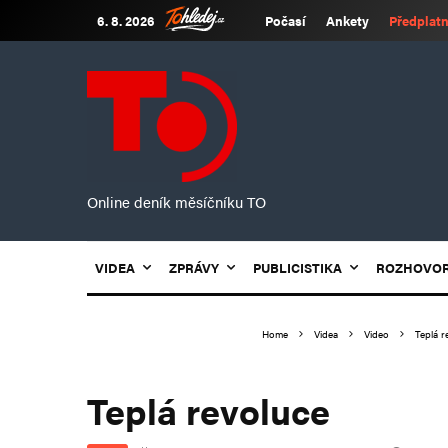
6. 8. 2026
Počasí
Ankety
Předplatn
Online deník měsíčníku TO
VIDEA
ZPRÁVY
PUBLICISTIKA
ROZHOVO
Home
Videa
Video
Teplá r
Teplá revoluce