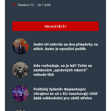
Redakce TO
·
29. 7. 2026
NEJNOVĚJŠÍ
Sedm let natvrdo za dva příspěvky na
sítích. Autor je opoziční politik
Kdo rozhoduje, co je lež? Tohle se
zastáncům „správných názorů“
nebude líbit
Politický týdeník: Bojeschopní
Ukrajinci se už v EU neschovají; Uhlíř
žádá odškodnění pro oběti střelce