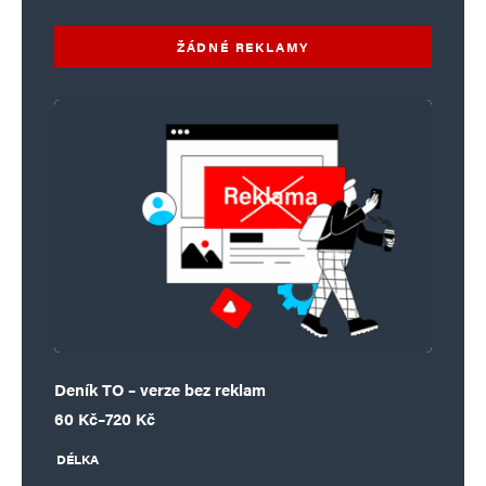
ŽÁDNÉ REKLAMY
Deník TO – verze bez reklam
Rozpětí cen: 60 Kč až 720 Kč
60
Kč
–
720
Kč
DÉLKA