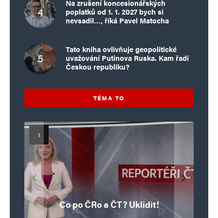
Na zrušení koncesionářských
poplatků od 1. 1. 2027 bych si
nevsadil…, říká Pavel Matocha
Tato kniha ovlivňuje geopolitické
uvažování Putinova Ruska. Kam řadí
Českou republiku?
TÉMA TO
Islamistický teror v EU, 6. díl:
Mýty o Václavu Klausovi:
Vymíráme a politici lžou:
Islamistický teror v EU, 5. díl:
Brutální poprava 85letého
Pivo, jazz, hádky, loajalita
porodnost nezachrání
katolického kněze Jacquese
Pim Fortuyn: Muž, který se
Krvavé oslavy pádu Bastily
dotace, byty ani zkrácené
i humor. Jakl boří legendy
Co po ČRo a ČT? Uklidit!
o bývalém prezidentovi
nestihl stát premiérem
Hamela
úvazky
v Nice