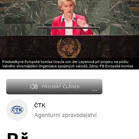
Předsedkyně Evropské komise Ursula von der Leyenová při projevu na pódiu
Valného shromáždění Organizace spojených národů. Zdroj: FB Evropské komise
PŘEHRÁT ČLÁNEK
ČTK
Agenturní zpravodajství
P
ř