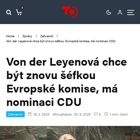
0
Home
Zprávy
Zahraničí
Von der Leyenová chce být znovu šéfkou Evropské komise, má nominaci CDU
Von der Leyenová chce
být znovu šéfkou
Evropské komise, má
nominaci CDU
Zahraničí
19. 2. 2024
Aktualizace:
25. 9. 2025
6
1 min. čtení