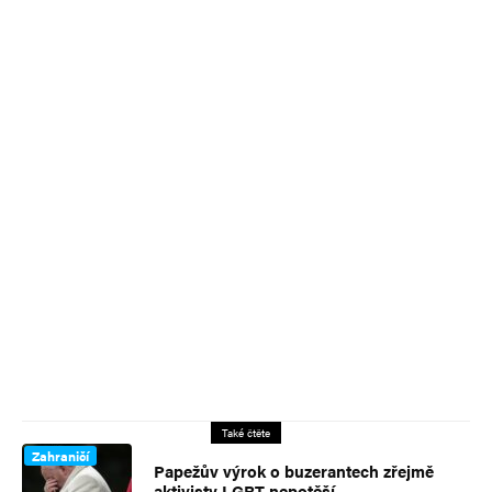
Také čtěte
Zahraničí
Papežův výrok o buzerantech zřejmě
aktivisty LGBT nepotěší