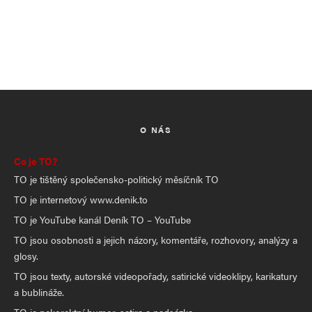
O NÁS
Co je TO?
TO je tištěný společensko-politický měsíčník TO
TO je internetový www.denik.to
TO je YouTube kanál Deník TO – YouTube
TO jsou osobnosti a jejich názory, komentáře, rozhovory, analýzy a
glosy.
TO jsou texty, autorské videopořady, satirické videoklipy, karikatury
a bublináže.
TO je nekorektní humor, satira a nadsázka.