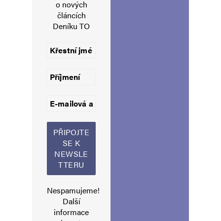
o nových
článcích
Deníku TO
Jméno
*
E-mail
*
Webová stránka
Nespamujeme!
Uložit do prohlížeče jméno, e-mail a webovou stránku pro budoucí
Další
komentáře.
informace