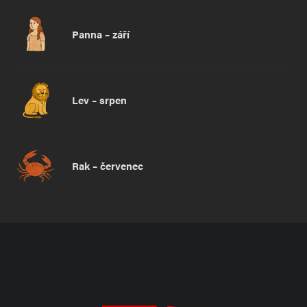
Panna – září
Lev – srpen
Rak – červenec