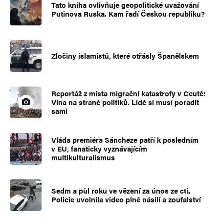
Tato kniha ovlivňuje geopolitické uvažování
Putinova Ruska. Kam řadí Českou republiku?
Zločiny islamistů, které otřásly Španělskem
Reportáž z místa migrační katastrofy v Ceutě:
Vina na straně politiků. Lidé si musí poradit
sami
Vláda premiéra Sáncheze patří k posledním
v EU, fanaticky vyznávajícím
multikulturalismus
Sedm a půl roku ve vězení za únos ze cti.
Policie uvolnila video plné násilí a zoufalství