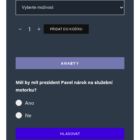
PŘIDAT DO KOŠÍKU
Deník TO – verze bez reklam množství
Alternative:
ANKETY
Měl by mít prezident Pavel nárok na služební
motorku?
Ano
Ne
HLASOVAT