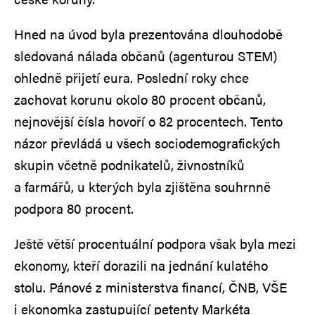
Hned na úvod byla prezentována dlouhodobě
sledovaná nálada občanů (agenturou STEM)
ohledně přijetí eura. Poslední roky chce
zachovat korunu okolo 80 procent občanů,
nejnovější čísla hovoří o 82 procentech. Tento
názor převládá u všech sociodemografických
skupin včetně podnikatelů, živnostníků
a farmářů, u kterých byla zjištěna souhrnně
podpora 80 procent.
Ještě větší procentuální podpora však byla mezi
ekonomy, kteří dorazili na jednání kulatého
stolu. Pánové z ministerstva financí, ČNB, VŠE
i ekonomka zastupující petenty Markéta