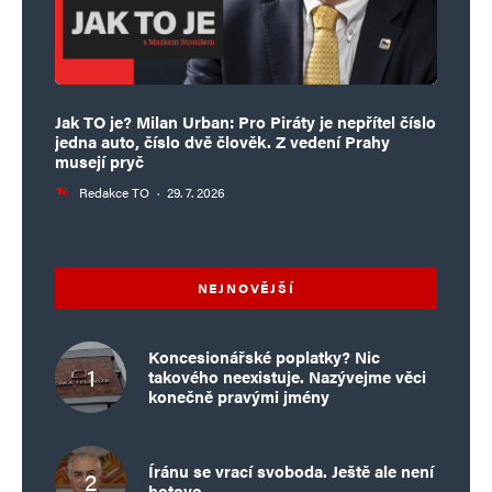
Jak TO je? Milan Urban: Pro Piráty je nepřítel číslo
jedna auto, číslo dvě člověk. Z vedení Prahy
musejí pryč
Redakce TO
·
29. 7. 2026
NEJNOVĚJŠÍ
Koncesionářské poplatky? Nic
takového neexistuje. Nazývejme věci
konečně pravými jmény
Íránu se vrací svoboda. Ještě ale není
hotovo