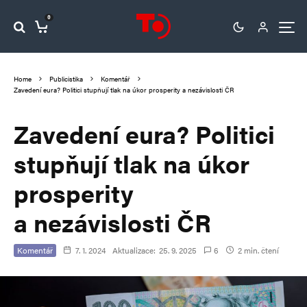
0
Home
Publicistika
Komentář
Zavedení eura? Politici stupňují tlak na úkor prosperity a nezávislosti ČR
Zavedení eura? Politici
stupňují tlak na úkor
prosperity
a nezávislosti ČR
Komentář
7. 1. 2024
Aktualizace:
25. 9. 2025
6
2 min. čtení