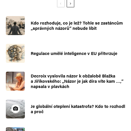
Kdo rozhoduje, co je lež? Tohle se zastáncům
„správných názorů“ nebude líbit
Regulace umělé inteligence v EU přitvrzuje
Decroix vyslovila názor k obžalobě Blažka
a Jiříkovského: „Názor je jak díra víte kam …,“
napsala v plavkách
Je globální oteplení katastrofa? Kdo to rozhodl
a proč