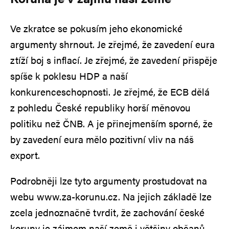
Ve zkratce se pokusím jeho ekonomické
argumenty shrnout. Je zřejmé, že zavedení eura
ztíží boj s inflací. Je zřejmé, že zavedení přispěje
spíše k poklesu HDP a naší
konkurenceschopnosti. Je zřejmé, že ECB dělá
z pohledu České republiky horší měnovou
politiku než ČNB. A je přinejmenším sporné, že
by zavedení eura mělo pozitivní vliv na náš
export.
Podrobněji lze tyto argumenty prostudovat na
webu www.za-korunu.cz. Na jejich základě lze
zcela jednoznačně tvrdit, že zachování české
koruny je zájmem naší země i většiny občanů,