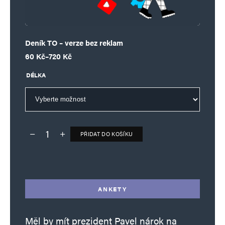
Deník TO – verze bez reklam
Rozpětí cen: 60 Kč až 720 Kč
60
Kč
–
720
Kč
DÉLKA
PŘIDAT DO KOŠÍKU
Deník TO – verze bez reklam množství
Alternative:
ANKETY
Měl by mít prezident Pavel nárok na