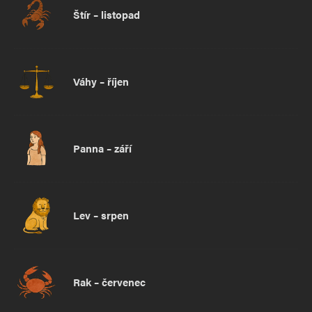
Štír – listopad
Váhy – říjen
Panna – září
Lev – srpen
Rak – červenec