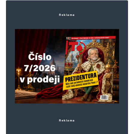
Napsat komentář
Reklama
Vaše e-mailová adresa nebude zveřejněna.
Vyžadované informace jsou
označeny
*
Komentář
*
Jméno
*
Reklama