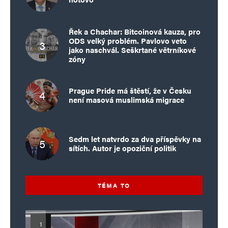
Řek a Chachar: Bitcoinová kauza, pro
ODS velký problém. Pavlovo veto
jako naschvál. Seškrtané větrníkové
zóny
Prague Pride má štěstí, že v Česku
není masová muslimská migrace
Sedm let natvrdo za dva příspěvky na
sítích. Autor je opoziční politik
TÉMA TO