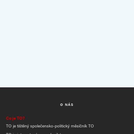
O NÁS
Co je TO?
TO je tištěný společensko-politický měsíčník TO