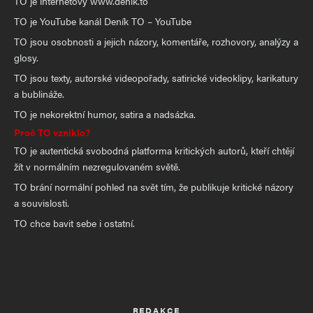
TO je internetový www.denik.to
TO je YouTube kanál Deník TO – YouTube
TO jsou osobnosti a jejich názory, komentáře, rozhovory, analýzy a
glosy.
TO jsou texty, autorské videopořady, satirické videoklipy, karikatury
a bublináže.
TO je nekorektní humor, satira a nadsázka.
Proč TO vzniklo?
TO je autentická svobodná platforma kritických autorů, kteří chtějí
žít v normálním nezregulovaném světě.
TO brání normální pohled na svět tím, že publikuje kritické názory
a souvislosti.
TO chce bavit sebe i ostatní.
REDAKCE