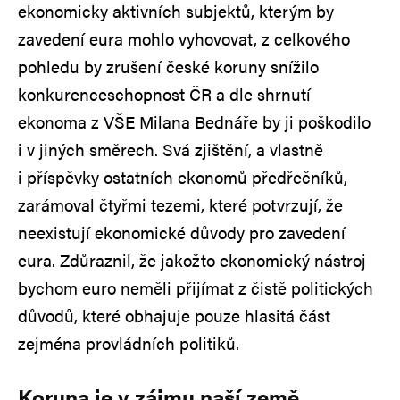
ekonomicky aktivních subjektů, kterým by
zavedení eura mohlo vyhovovat, z celkového
pohledu by zrušení české koruny snížilo
konkurenceschopnost ČR a dle shrnutí
ekonoma z VŠE Milana Bednáře by ji poškodilo
i v jiných směrech. Svá zjištění, a vlastně
i příspěvky ostatních ekonomů předřečníků,
zarámoval čtyřmi tezemi, které potvrzují, že
neexistují ekonomické důvody pro zavedení
eura. Zdůraznil, že jakožto ekonomický nástroj
bychom euro neměli přijímat z čistě politických
důvodů, které obhajuje pouze hlasitá část
zejména provládních politiků.
Koruna je v zájmu naší země