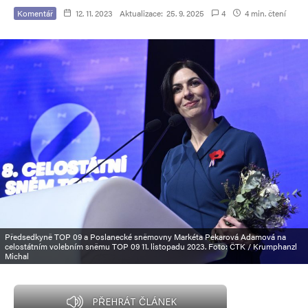
Komentář
12. 11. 2023
Aktualizace:
25. 9. 2025
4
4 min. čtení
Předsedkyně TOP 09 a Poslanecké sněmovny Markéta Pekarová Adamová na
celostátním volebním sněmu TOP 09 11. listopadu 2023. Foto: ČTK / Krumphanzl
Michal
PŘEHRÁT ČLÁNEK