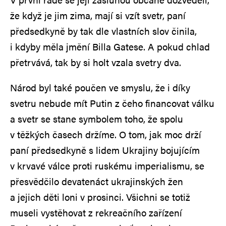
že když je jim zima, mají si vzít svetr, paní
předsedkyně by tak dle vlastních slov činila,
i kdyby měla jmění Billa Gatese. A pokud chlad
přetrvává, tak by si holt vzala svetry dva.
Národ byl také poučen ve smyslu, že i díky
svetru nebude mít Putin z čeho financovat válku
a svetr se stane symbolem toho, že spolu
v těžkých časech držíme. O tom, jak moc drží
paní předsedkyně s lidem Ukrajiny bojujícím
v krvavé válce proti ruskému imperialismu, se
přesvědčilo devatenáct ukrajinských žen
a jejich děti loni v prosinci. Všichni se totiž
museli vystěhovat z rekreačního zařízení