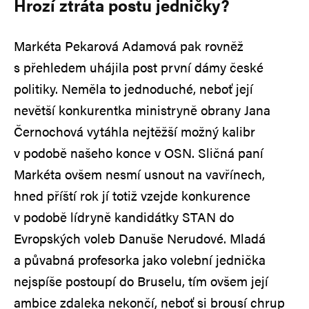
Hrozí ztráta postu jedničky?
Markéta Pekarová Adamová pak rovněž
s přehledem uhájila post první dámy české
politiky. Neměla to jednoduché, neboť její
nevětší konkurentka ministryně obrany Jana
Černochová vytáhla nejtěžší možný kalibr
v podobě našeho konce v OSN. Sličná paní
Markéta ovšem nesmí usnout na vavřínech,
hned příští rok jí totiž vzejde konkurence
v podobě lídryně kandidátky STAN do
Evropských voleb Danuše Nerudové. Mladá
a půvabná profesorka jako volební jednička
nejspíše postoupí do Bruselu, tím ovšem její
ambice zdaleka nekončí, neboť si brousí chrup