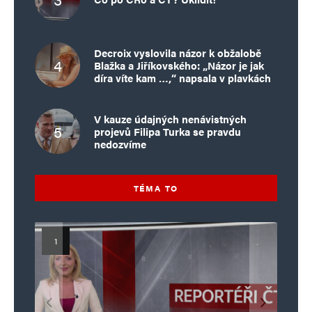
Decroix vyslovila názor k obžalobě
Blažka a Jiříkovského: „Názor je jak
díra víte kam …,“ napsala v plavkách
V kauze údajných nenávistných
projevů Filipa Turka se pravdu
nedozvíme
TÉMA TO
Islamistický teror v EU, 6. díl:
Mýty o Václavu Klausovi:
Vymíráme a politici lžou:
Islamistický teror v EU, 5. díl:
Brutální poprava 85letého
Pivo, jazz, hádky, loajalita
porodnost nezachrání