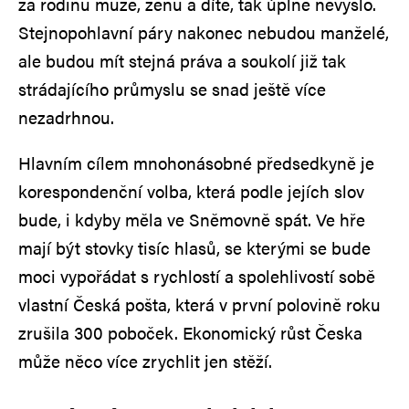
za rodinu muže, ženu a dítě, tak úplně nevyšlo.
Stejnopohlavní páry nakonec nebudou manželé,
ale budou mít stejná práva a soukolí již tak
strádajícího průmyslu se snad ještě více
nezadrhnou.
Hlavním cílem mnohonásobné předsedkyně je
korespondenční volba, která podle jejích slov
bude, i kdyby měla ve Sněmovně spát. Ve hře
mají být stovky tisíc hlasů, se kterými se bude
moci vypořádat s rychlostí a spolehlivostí sobě
vlastní Česká pošta, která v první polovině roku
zrušila 300 poboček. Ekonomický růst Česka
může něco více zrychlit jen stěží.