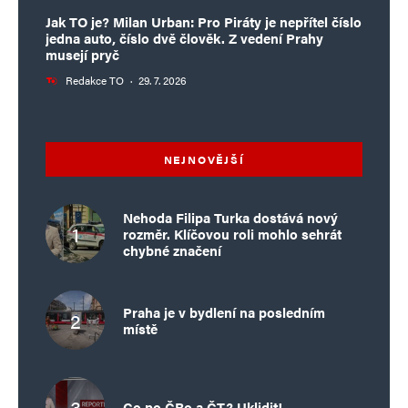
Jak TO je? Milan Urban: Pro Piráty je nepřítel číslo
jedna auto, číslo dvě člověk. Z vedení Prahy
musejí pryč
Redakce TO
·
29. 7. 2026
NEJNOVĚJŠÍ
Nehoda Filipa Turka dostává nový
rozměr. Klíčovou roli mohlo sehrát
chybné značení
Praha je v bydlení na posledním
místě
Co po ČRo a ČT? Uklidit!