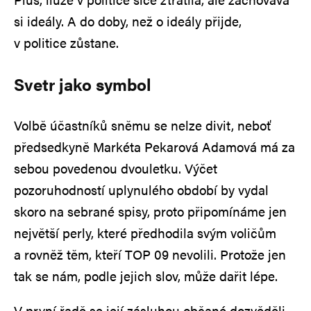
si ideály. A do doby, než o ideály přijde,
v politice zůstane.
Svetr jako symbol
Volbě účastníků sněmu se nelze divit, neboť
předsedkyně Markéta Pekarová Adamová má za
sebou povedenou dvouletku. Výčet
pozoruhodností uplynulého období by vydal
skoro na sebrané spisy, proto připomínáme jen
největší perly, které předhodila svým voličům
a rovněž těm, kteří TOP 09 nevolili. Protože jen
tak se nám, podle jejich slov, může dařit lépe.
V první řadě se její zásluhou občané dozvěděli,