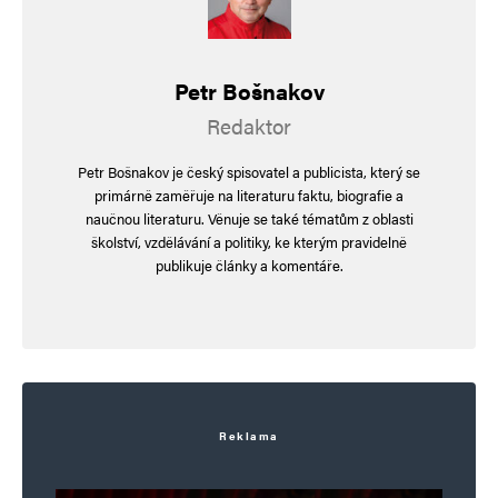
Jméno
*
Petr Bošnakov
Redaktor
E-mail
*
Webová stránka
Petr Bošnakov je český spisovatel a publicista, který se
primárně zaměřuje na literaturu faktu, biografie a
naučnou literaturu. Věnuje se také tématům z oblasti
školství, vzdělávání a politiky, ke kterým pravidelně
Uložit do prohlížeče jméno, e-mail a webovou stránku pro budoucí
publikuje články a komentáře.
komentáře.
Informujte mě o nových komentářích e-mailem.
Informujte mě o nových příspěvcích e-mailem.
Alternative:
Reklama