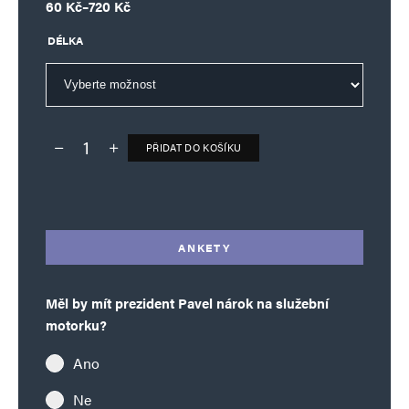
Rozpětí cen: 60 Kč až 720 Kč
60
Kč
–
720
Kč
DÉLKA
PŘIDAT DO KOŠÍKU
Deník TO – verze bez reklam množství
Alternative:
ANKETY
Měl by mít prezident Pavel nárok na služební
motorku?
Ano
Ne