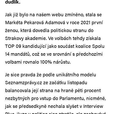
dudlík.
Jak již bylo na našem webu zmíněno, stala se
Markéta Pekarová Adamová v roce 2021 první
ženou, která dovedla politickou stranu do
Strakovy akademie. Ve volbách tehdy získala
TOP 09 kandidující jako součást koalice Spolu
14 mandátů, což se ve srovnání s předchozími
volbami rovnalo 100% nárůstu.
Je sice pravda že podle unikátního modelu
Seznamzprávy.cz ze začátku listopadu
balancovala její strana na hraně pěti procent
nezbytných pro vstup do Parlamentu, nicméně,
jak se předsedkyně nechala slyšet v Interview
Plus, iluze v politice sice ztratila, ale zachovává