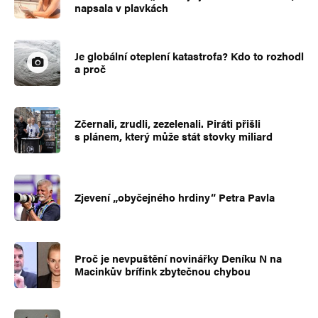
napsala v plavkách
Je globální oteplení katastrofa? Kdo to rozhodl
a proč
Zčernali, zrudli, zezelenali. Piráti přišli
s plánem, který může stát stovky miliard
Zjevení „obyčejného hrdiny“ Petra Pavla
Proč je nevpuštění novinářky Deníku N na
Macinkův brífink zbytečnou chybou