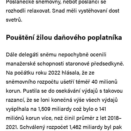
Poslanecké sněmovny, neboť poslanci se
rozhodli relaxovat. Snad měli vystěhovaní dost
svetrů.
Pouštění žilou daňového poplatníka
Dále delegáti sněmu nepochybně ocenili
manažerské schopnosti staronové předsedkyně.
Na počátku roku 2022 hlásala, že ze
sněmovního rozpočtu ušetří téměř 40 milionů
korun. Pustila se do osekávání výdajů s takovou
razancí, že se loni konečná výše všech výdajů
vyšplhala na 1,509 miliardy což bylo o 141
miliónů korun více, než činil průměr z let 2018–
2021. Schválený rozpočet 1,462 miliardy byl pak