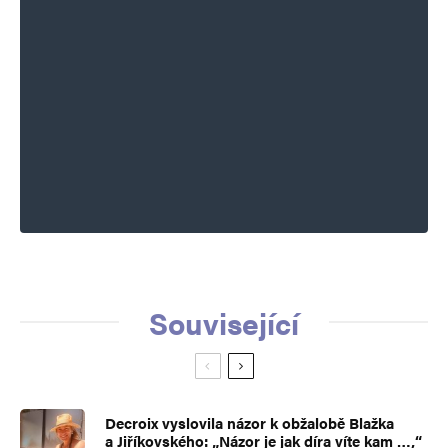
Související
Decroix vyslovila názor k obžalobě Blažka
a Jiříkovského: „Názor je jak díra víte kam …,“