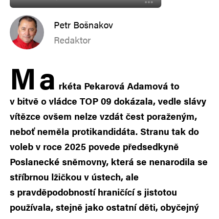
Petr Bošnakov
Redaktor
M
a
rkéta Pekarová Adamová to
v bitvě o vládce TOP 09 dokázala, vedle slávy
vítězce ovšem nelze vzdát čest poraženým,
neboť neměla protikandidáta. Stranu tak do
voleb v roce 2025 povede předsedkyně
Poslanecké sněmovny, která se nenarodila se
stříbrnou lžičkou v ústech, ale
s pravděpodobností hraničící s jistotou
používala, stejně jako ostatní děti, obyčejný