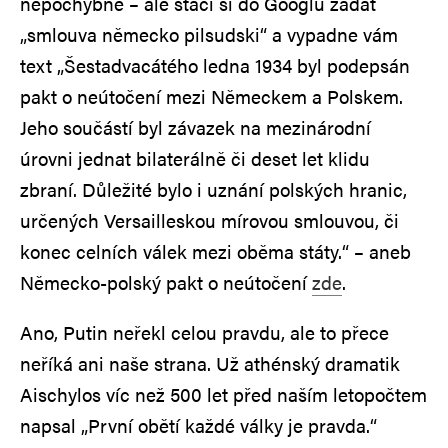
nepochybně – ale stačí si do Googlu zadat
„smlouva německo pilsudski“ a vypadne vám
text „Šestadvacátého ledna 1934 byl podepsán
pakt o neútočení mezi Německem a Polskem.
Jeho součástí byl závazek na mezinárodní
úrovni jednat bilaterálně či deset let klidu
zbraní. Důležité bylo i uznání polských hranic,
určených Versailleskou mírovou smlouvou, či
konec celních válek mezi oběma státy.“ – aneb
Německo-polský pakt o neútočení
zde
.
Ano, Putin neřekl celou pravdu, ale to přece
neříká ani naše strana. Už athénský dramatik
Aischylos víc než 500 let před naším letopočtem
napsal „První obětí každé války je pravda.“