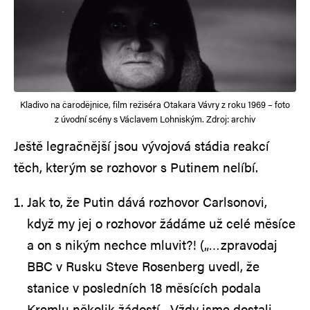
Kladivo na čarodějnice, film režiséra Otakara Vávry z roku 1969 – foto
z úvodní scény s Václavem Lohniským. Zdroj: archiv
Ještě legračnější jsou vývojová stádia reakcí
těch, kterým se rozhovor s Putinem nelíbí.
Jak to, že Putin dává rozhovor Carlsonovi,
když my jej o rozhovor žádáme už celé měsíce
a on s nikým nechce mluvit?! („…zpravodaj
BBC v Rusku Steve Rosenberg uvedl, že
stanice v posledních 18 měsících podala
Kremlu několik žádostí. „Vždy jsme dostali