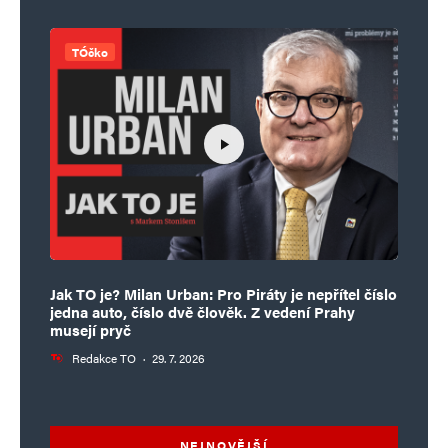
TÓčko
Jak TO je? Milan Urban: Pro Piráty je nepřítel číslo
jedna auto, číslo dvě člověk. Z vedení Prahy
musejí pryč
Redakce TO
·
29. 7. 2026
NEJNOVĚJŠÍ