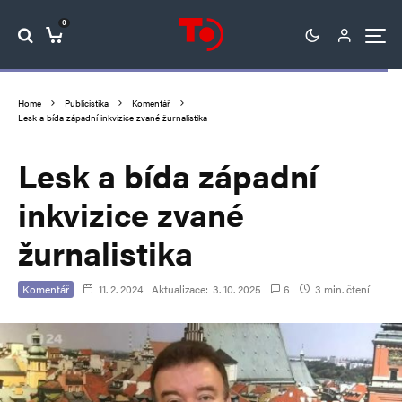
0
Home
Publicistika
Komentář
Lesk a bída západní inkvizice zvané žurnalistika
Lesk a bída západní
inkvizice zvané
žurnalistika
Komentář
11. 2. 2024
Aktualizace:
3. 10. 2025
6
3 min. čtení