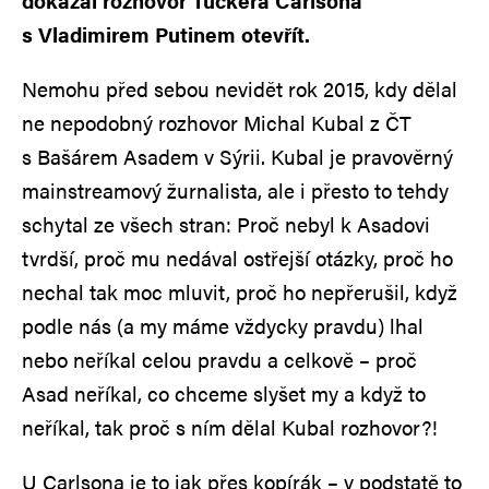
dokázal rozhovor Tuckera Carlsona
s Vladimirem Putinem otevřít.
Nemohu před sebou nevidět rok 2015, kdy dělal
ne nepodobný rozhovor Michal Kubal z ČT
s Bašárem Asadem v Sýrii. Kubal je pravověrný
mainstreamový žurnalista, ale i přesto to tehdy
schytal ze všech stran: Proč nebyl k Asadovi
tvrdší, proč mu nedával ostřejší otázky, proč ho
nechal tak moc mluvit, proč ho nepřerušil, když
podle nás (a my máme vždycky pravdu) lhal
nebo neříkal celou pravdu a celkově – proč
Asad neříkal, co chceme slyšet my a když to
neříkal, tak proč s ním dělal Kubal rozhovor?!
U Carlsona je to jak přes kopírák – v podstatě to