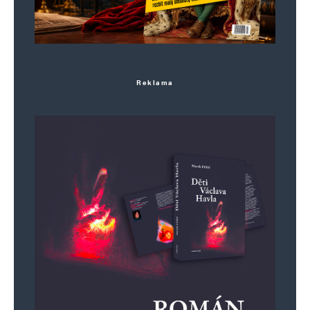
Reklama
Jméno
*
E-mail
*
Webová stránka
Uložit do prohlížeče jméno, e-mail a webovou stránku pro budoucí
komentáře.
Informujte mě o nových komentářích e-mailem.