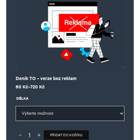
Deník TO – verze bez reklam
Rozpětí cen: 60 Kč až 720 Kč
60
Kč
–
720
Kč
DÉLKA
PŘIDAT DO KOŠÍKU
Deník TO – verze bez reklam množství