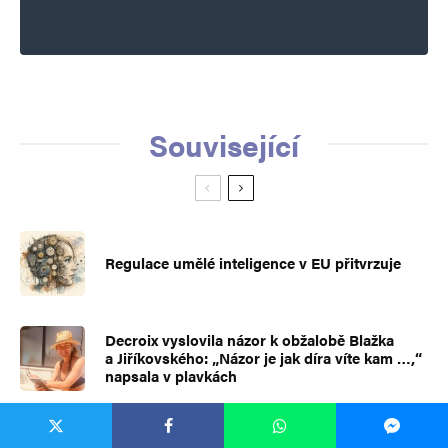
Související
Regulace umělé inteligence v EU přitvrzuje
Decroix vyslovila názor k obžalobě Blažka
a Jiříkovského: „Názor je jak díra víte kam …,“
napsala v plavkách
Je globální oteplení katastrofa? Kdo to rozhodl