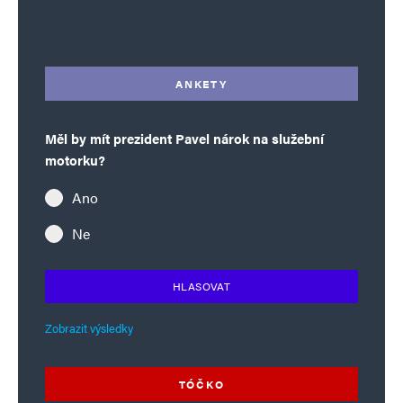
Alternative:
ANKETY
Měl by mít prezident Pavel nárok na služební
motorku?
Ano
Ne
HLASOVAT
Zobrazit výsledky
TÓČKO