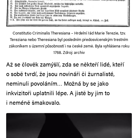
Constitutio Criminalis Theresiana – Hrdelní řád Marie Terezie, tzv.
Tereziana nebo Theresiana byl posledním předosvícenským trestním
zákoníkem s územní působností i na české země. Byla vyhlášena roku
1768. Zdroj: archiv
Až se člověk zamýšlí, zda se někteří lidé, kteří
o sobě tvrdí, že jsou novináři či žurnalisté,
neminuli povoláním… Možná by se jako
inkvizitoři uplatnili lépe. A jistě by jim to
i neméně šmakovalo.