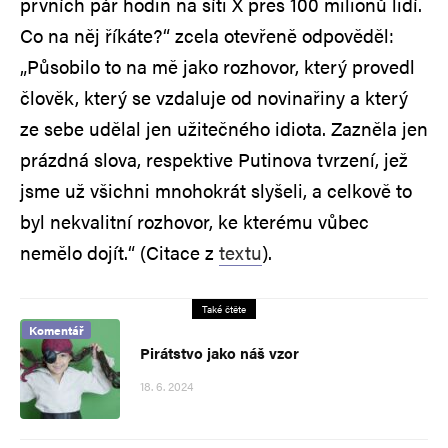
prvních pár hodin na síti X přes 100 milionů lidí.
Co na něj říkáte?“ zcela otevřeně odpověděl:
„Působilo to na mě jako rozhovor, který provedl
člověk, který se vzdaluje od novinařiny a který
ze sebe udělal jen užitečného idiota. Zazněla jen
prázdná slova, respektive Putinova tvrzení, jež
jsme už všichni mnohokrát slyšeli, a celkově to
byl nekvalitní rozhovor, ke kterému vůbec
nemělo dojít.“ (Citace z
textu
).
Také čtěte
Komentář
Pirátstvo jako náš vzor
18. 6. 2024