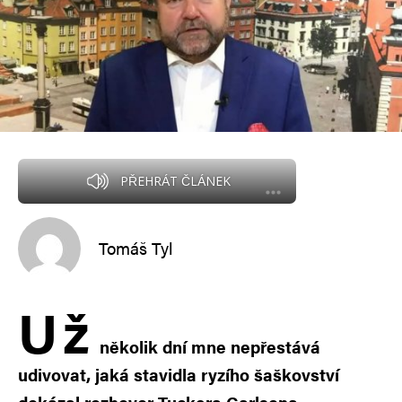
PŘEHRÁT ČLÁNEK
Tomáš Tyl
U
ž
několik dní mne nepřestává
udivovat, jaká stavidla ryzího šaškovství