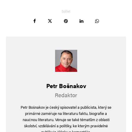
Opravdu jako světští, už jim jen chybí ty masivní
Sdílet
zlaté řetězy a prsteny. Hnus na zvracení, je to
jako v předvečer Francouzské revoluce.
Frank
Odpovědět
7. 10. 2024 (8:48)
Hradní blbá guma potřebuje hodně strážců.
Petr Bošnakov
Redaktor
Navigace pro komentáře
Starší komentáře
Petr Bošnakov je český spisovatel a publicista, který se
Napsat komentář
primárně zaměřuje na literaturu faktu, biografie a
naučnou literaturu. Věnuje se také tématům z oblasti
školství, vzdělávání a politiky, ke kterým pravidelně
Vaše e-mailová adresa nebude zveřejněna.
Vyžadované informace jsou
publikuje články a komentáře.
označeny
*