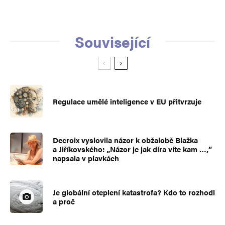
Související
Regulace umělé inteligence v EU přitvrzuje
Decroix vyslovila názor k obžalobě Blažka
a Jiříkovského: „Názor je jak díra víte kam …,“
napsala v plavkách
Je globální oteplení katastrofa? Kdo to rozhodl
a proč