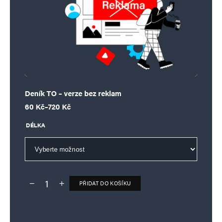
Deník TO – verze bez reklam
Rozpětí cen: 60 Kč až 720 Kč
60
Kč
–
720
Kč
DÉLKA
PŘIDAT DO KOŠÍKU
Deník TO – verze bez reklam množství
Alternative: