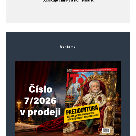
Komentář
*
Reklama
Jméno
*
E-mail
*
Webová stránka