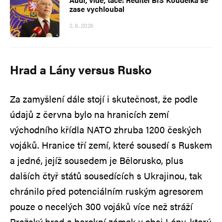
zase vychloubal
2. 6. 2026
Hrad a Lány versus Rusko
Za zamyšlení dále stojí i skutečnost, že podle
údajů z června bylo na hranicích zemí
východního křídla NATO zhruba 1200 českých
vojáků. Hranice tří zemí, které sousedí s Ruskem
a jedné, jejíž sousedem je Bělorusko, plus
dalších čtyř států sousedících s Ukrajinou, tak
chránilo před potenciálním ruským agresorem
pouze o necelých 300 vojáků více než stráží
Pražský hrad a barokní zámek v obci Lány, který