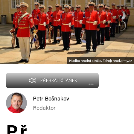
Hudba hradní stráže. Zdroj: hrad.army.cz
PŘEHRÁT ČLÁNEK
Petr Bošnakov
Redaktor
P
ř