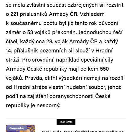
se měla zvláštní součást ozbrojených sil rozšířit
o 221 příslušníků Armády ČR. Vzhledem
k současnému počtu byl již tento rok původní
záměr o 53 vojáků překonán. Jednoduchou řečí
čísel, každý cca 28. voják Armády ČR a každý
14. příslušník pozemních sil slouží v Hradní
stráži. Pro srovnání, například speciální síly
Armády České republiky mají celkem 550
vojáků. Pravda, elitní výsadkáři nemají na rozdíl
od Hradní stráže vlastní hudební soubor, jehož
podíl na zajištění obranyschopnosti České
republiky je nesporný.
Také čtěte
Komentář
Audi, vide, tace: Ředitel BIS Koudelka se