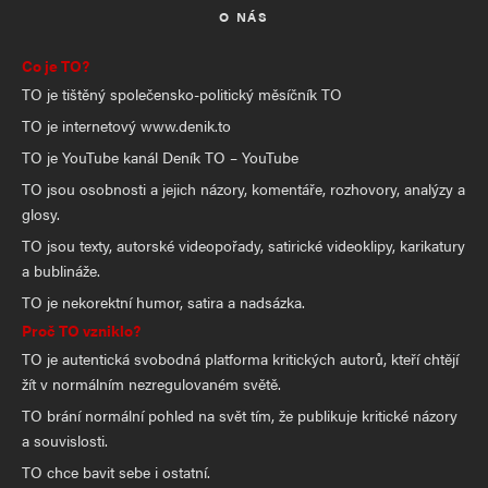
O NÁS
Co je TO?
TO je tištěný společensko-politický měsíčník TO
TO je internetový www.denik.to
TO je YouTube kanál Deník TO – YouTube
TO jsou osobnosti a jejich názory, komentáře, rozhovory, analýzy a
glosy.
TO jsou texty, autorské videopořady, satirické videoklipy, karikatury
a bublináže.
TO je nekorektní humor, satira a nadsázka.
Proč TO vzniklo?
TO je autentická svobodná platforma kritických autorů, kteří chtějí
žít v normálním nezregulovaném světě.
TO brání normální pohled na svět tím, že publikuje kritické názory
a souvislosti.
TO chce bavit sebe i ostatní.