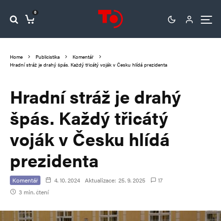
0
Home
Publicistika
Komentář
Hradní stráž je drahý špás. Každý třicátý voják v Česku hlídá prezidenta
Hradní stráž je drahý
špás. Každý třicátý
voják v Česku hlídá
prezidenta
Komentář
4. 10. 2024
Aktualizace:
25. 9. 2025
17
3 min. čtení