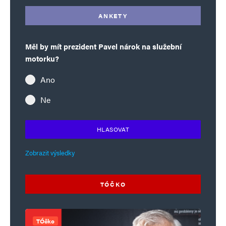
ANKETY
Měl by mít prezident Pavel nárok na služební
motorku?
Ano
Ne
HLASOVAT
Zobrazit výsledky
TÓČKO
TÓčko