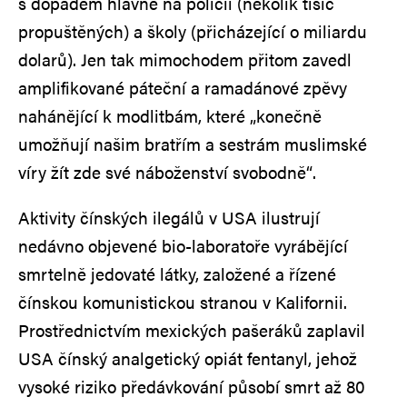
s dopadem hlavně na policii (několik tisíc
propuštěných) a školy (přicházející o miliardu
dolarů). Jen tak mimochodem přitom zavedl
amplifikované páteční a ramadánové zpěvy
nahánějící k modlitbám, které „konečně
umožňují našim bratřím a sestrám muslimské
víry žít zde své náboženství svobodně“.
Aktivity čínských ilegálů v USA ilustrují
nedávno objevené bio-laboratoře vyrábějící
smrtelně jedovaté látky, založené a řízené
čínskou komunistickou stranou v Kalifornii.
Prostřednictvím mexických pašeráků zaplavil
USA čínský analgetický opiát fentanyl, jehož
vysoké riziko předávkování působí smrt až 80