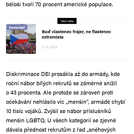
běloši tvoří 70 procent americké populace.
Také čtěte
Komentář
Buď vlastenec frajer, ne flastenec
extremista
12. 8. 2025
Diskriminace DEI prosákla až do armády, kde
roční nábor bílých rekrutů se záměrně snížil
o 43 procenta. Ale protože se zároveň proti
očekávání nehlásilo víc „menšin“, armádě chybí
10 tisíc vojáků. Zvýšil se nábor příslušníků
menšin LGBTQ. U všech kategorií se zjevně
dávala přednost rekrutům z řad „sněhových