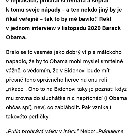
v teplákách, pročítal si témata a šeptal
k tomu svoje nápady – a ten někdo jiný by je
říkal veřejně – tak to by mě bavilo.” Řekl
v jednom interview v listopadu 2020 Barack
Obama.
Bralo se to vesměs jako dobrý vtip a málokoho
napadlo, že by to Obama mohl myslel smrtelně
vážně, s vědomím, že v Bidenovi bude mít
přesně toho správného herce na onu roli
„říkače“. Ono to na Bidenovi taky je poznat: když
mu zrovna do sluchátka nic nepřichází (i Obama
občas spí), neví, co zablábolit. Pak vznikají
takovéto perličky:
„Putin prohrává válku v Iráku.“
Nebo
: „Plánujeme