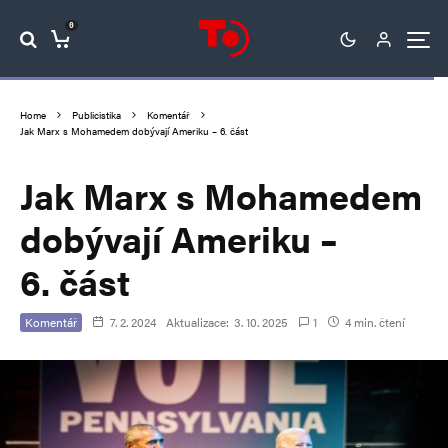
0
Home
Publicistika
Komentář
Jak Marx s Mohamedem dobývají Ameriku – 6. část
Jak Marx s Mohamedem
dobývají Ameriku –
6. část
Komentář
7. 2. 2024
Aktualizace:
3. 10. 2025
1
4 min. čtení