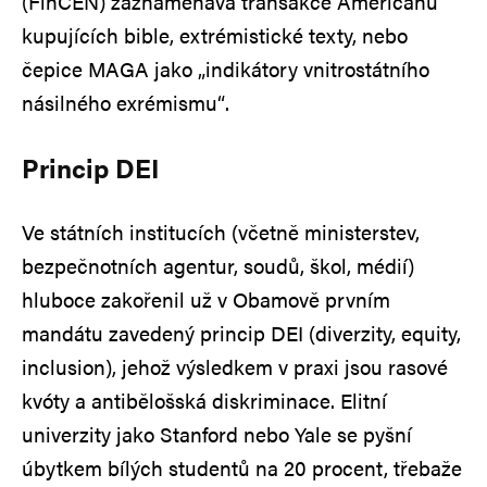
(FinCEN) zaznamenává transakce Američanů
kupujících bible, extrémistické texty, nebo
čepice MAGA jako „indikátory vnitrostátního
násilného exrémismu“.
Princip DEI
Ve státních institucích (včetně ministerstev,
bezpečnotních agentur, soudů, škol, médií)
hluboce zakořenil už v Obamově prvním
mandátu zavedený princip DEI (diverzity, equity,
inclusion), jehož výsledkem v praxi jsou rasové
kvóty a antibělošská diskriminace. Elitní
univerzity jako Stanford nebo Yale se pyšní
úbytkem bílých studentů na 20 procent, třebaže