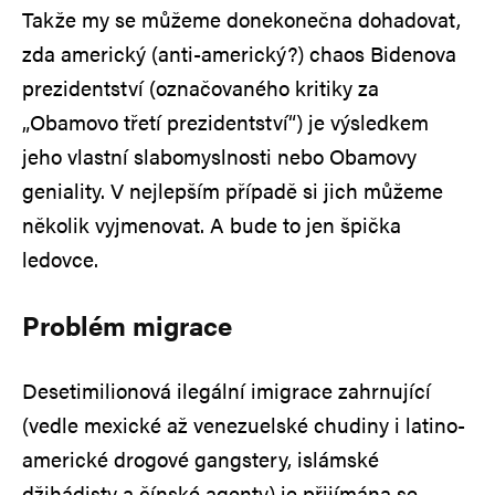
Takže my se můžeme donekonečna dohadovat,
zda americký (anti-americký?) chaos Bidenova
prezidentství (označovaného kritiky za
„Obamovo třetí prezidentství“) je výsledkem
jeho vlastní slabomyslnosti nebo Obamovy
geniality. V nejlepším případě si jich můžeme
několik vyjmenovat. A bude to jen špička
ledovce.
Problém migrace
Desetimilionová ilegální imigrace zahrnující
(vedle mexické až venezuelské chudiny i latino-
americké drogové gangstery, islámské
džihádisty a čínské agenty) je přijímána se