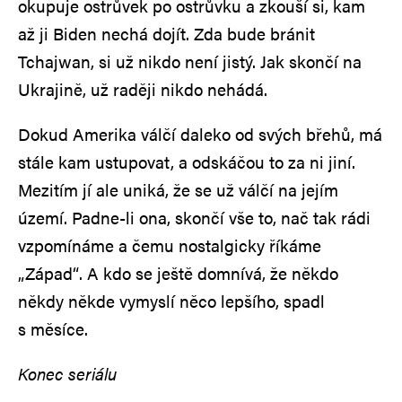
okupuje ostrůvek po ostrůvku a zkouší si, kam
až ji Biden nechá dojít. Zda bude bránit
Tchajwan, si už nikdo není jistý. Jak skončí na
Ukrajině, už raději nikdo nehádá.
Dokud Amerika válčí daleko od svých břehů, má
stále kam ustupovat, a odskáčou to za ni jiní.
Mezitím jí ale uniká, že se už válčí na jejím
území. Padne-li ona, skončí vše to, nač tak rádi
vzpomínáme a čemu nostalgicky říkáme
„Západ“. A kdo se ještě domnívá, že někdo
někdy někde vymyslí něco lepšího, spadl
s měsíce.
Konec seriálu