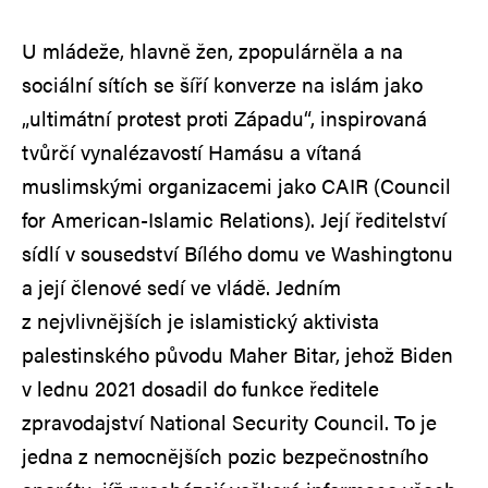
U mládeže, hlavně žen, zpopulárněla a na
sociální sítích se šíří konverze na islám jako
„ultimátní protest proti Západu“, inspirovaná
tvůrčí vynalézavostí Hamásu a vítaná
muslimskými organizacemi jako CAIR (Council
for American-Islamic Relations). Její ředitelství
sídlí v sousedství Bílého domu ve Washingtonu
a její členové sedí ve vládě. Jedním
z nejvlivnějších je islamistický aktivista
palestinského původu Maher Bitar, jehož Biden
v lednu 2021 dosadil do funkce ředitele
zpravodajství National Security Council. To je
jedna z nemocnějších pozic bezpečnostního