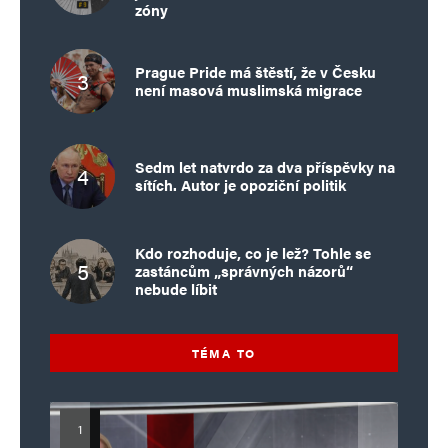
zóny
Prague Pride má štěstí, že v Česku
není masová muslimská migrace
Sedm let natvrdo za dva příspěvky na
sítích. Autor je opoziční politik
Kdo rozhoduje, co je lež? Tohle se
zastáncům „správných názorů“
nebude líbit
TÉMA TO