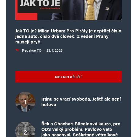
Jak TO je? Milan Urban: Pro Piráty je nepřítel číslo
jedna auto, číslo dvě člověk. Z vedení Prahy
musejí pryč
Redakce TO
·
29. 7. 2026
NEJNOVĚJŠÍ
Íránu se vrací svoboda. Ještě ale není
hotovo
Řek a Chachar: Bitcoinová kauza, pro
ODS velký problém. Pavlovo veto
jako naschvál. Seškrtané větrníkové