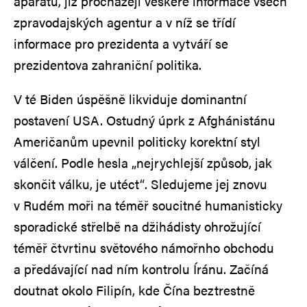
aparátu, jíž procházejí veškeré informace všech
zpravodajských agentur a v níž se třídí
informace pro prezidenta a vytváří se
prezidentova zahraniční politika.
V té Biden úspěšně likviduje dominantní
postavení USA. Ostudný úprk z Afghánistánu
Američanům upevnil politicky korektní styl
válčení. Podle hesla „nejrychlejší způsob, jak
skončit válku, je utéct“. Sledujeme jej znovu
v Rudém moři na téměř soucitné humanisticky
sporadické střelbě na džihádisty ohrožující
téměř čtvrtinu světového námořnho obchodu
a předávající nad ním kontrolu Íránu. Začíná
doutnat okolo Filipín, kde Čína beztrestně