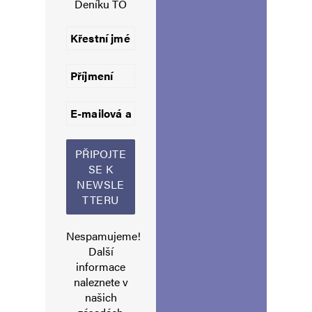
Deníku TO
Jméno
*
E-mail
*
Webová stránka
Nespamujeme!
Uložit do prohlížeče jméno, e-mail a webovou stránku pro budoucí
Další
komentáře.
informace
naleznete v
Informujte mě o nových komentářích e-mailem.
našich