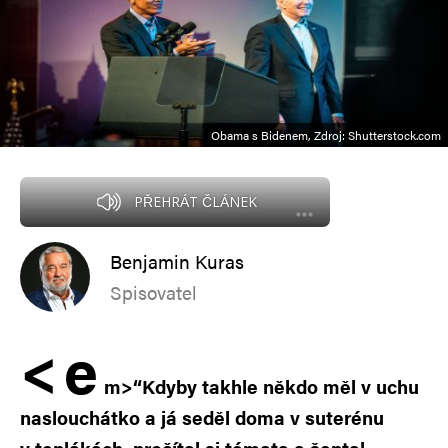
Obama s Bidenem, Zdroj: Shutterstock.com
PŘEHRÁT ČLÁNEK
Benjamin Kuras
Spisovatel
<
e
m>“Kdyby takhle někdo měl v uchu
naslouchátko a já seděl doma v suterénu