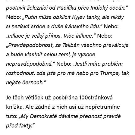
postavit železnici od Pacifiku přes Indický oceán.“
Nebo:
„Putin může obklíčit Kyjev tanky, ale nikdy
si nezíská srdce a duše íránského lidu.“
Nebo:
„Inflace je velký přínos. Více inflace.“
Nebo:
„
Pravděpodobnost, že Talibán všechno převálcuje
a bude vlastnit celou zemi, je vysoce
nepravděpodobná.“
Nebo:
„Jestli máte problém
rozhodnout, zda jste pro mě nebo pro Trumpa, tak
nejste černoch.“
Je těch větiček už posbírána 100stránková
knížka. Ale žádná z nich asi už nepřetrumfne
tuto:
„My Demokraté dáváme přednost pravdě
před fakty.“