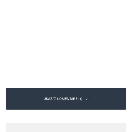
UKÁZAT KOMENTÁŘE (1)
george l. heinrich
Odpovědět