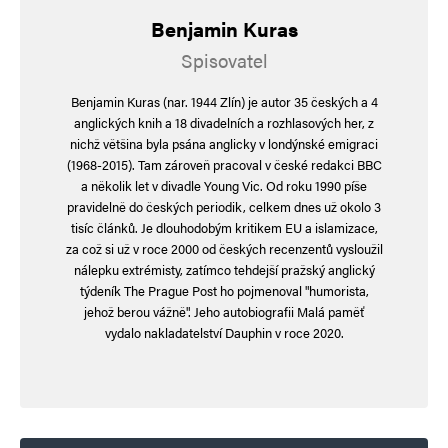
Benjamin Kuras
Spisovatel
Benjamin Kuras (nar. 1944 Zlín) je autor 35 českých a 4
anglických knih a 18 divadelních a rozhlasových her, z
nichž většina byla psána anglicky v londýnské emigraci
(1968-2015). Tam zároveň pracoval v české redakci BBC
a několik let v divadle Young Vic. Od roku 1990 píše
pravidelně do českých periodik, celkem dnes už okolo 3
tisíc článků. Je dlouhodobým kritikem EU a islamizace,
za což si už v roce 2000 od českých recenzentů vysloužil
nálepku extrémisty, zatímco tehdejší pražský anglický
týdeník The Prague Post ho pojmenoval "humorista,
jehož berou vážně". Jeho autobiografii Malá paměť
vydalo nakladatelství Dauphin v roce 2020.