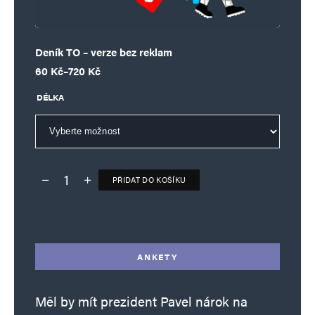
Deník TO – verze bez reklam
Rozpětí cen: 60 Kč až 720 Kč
60
Kč
–
720
Kč
DÉLKA
PŘIDAT DO KOŠÍKU
Deník TO – verze bez reklam množství
Alternative:
ANKETY
Měl by mít prezident Pavel nárok na