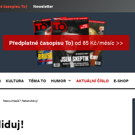
é časopisu To)
Newsletter
Předplatné časopisu To)
od 85 Kč/měsíc >>
R
KULTURA
TÉMA TO
HUMOR
AKTUÁLNÍ ČÍSLO
E-SHOP
Nesouhlasíš? Nekandiduj!
iduj!