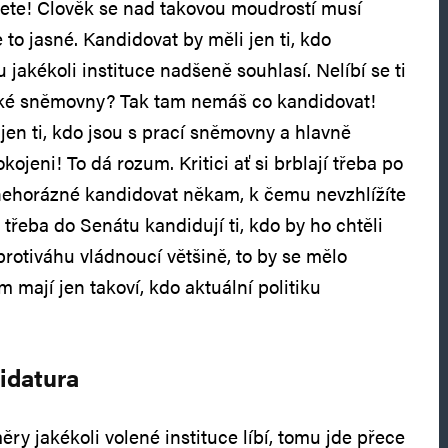
ete! Člověk se nad takovou moudrostí musí
to jasné. Kandidovat by měli jen ti, kdo
 jakékoli instituce nadšeně souhlasí. Nelíbí se ti
cké sněmovny? Tak tam nemáš co kandidovat!
jen ti, kdo jsou s prací sněmovny a hlavně
kojeni! To dá rozum. Kritici ať si brblají třeba po
nehorázné kandidovat někam, k čemu nevzhlížíte
třeba do Senátu kandidují ti, kdo by ho chtěli
rotiváhu vládnoucí většině, to by se mělo
m mají jen takoví, kdo aktuální politiku
idatura
ry jakékoli volené instituce líbí, tomu jde přece