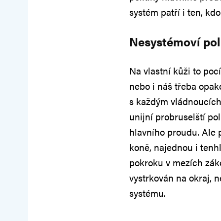
systém patří i ten, kdo
Nesystémoví poli
Na vlastní kůži to poc
nebo i náš třeba opak
s každým vládnoucích 
unijní probruselští pol
hlavního proudu. Ale p
koně, najednou i tenh
pokroku v mezích záko
vystrkován na okraj, n
systému.