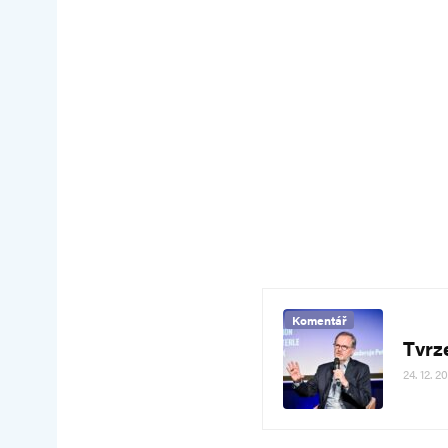
Komentář
Tvrz
24. 12. 2