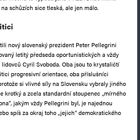
 na schůzích sice tleská, ale jen málo.
tici
ítili nový slovenský prezident Peter Pellegrini
ovaný letitý předseda oportunistických a vždy
lidovců Cyril Svoboda. Oba jsou to krystaličtí
itici progresivní orientace, oba příslušníci
rotože si vlivné síly na Slovensku vybraly jiného
le krotký a zcela standardní stoupenec „mírného
na“, jakým vždy Pellegrini byl, je najednou
ebo spíš za okraj toho „jejich“ demokratického