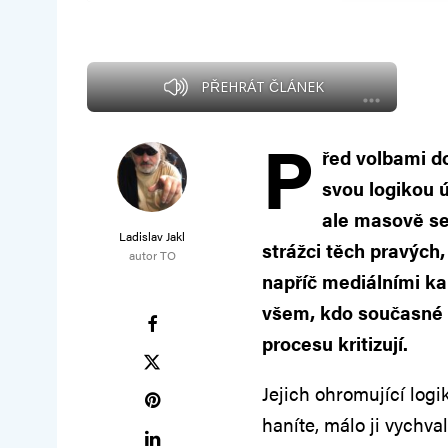
PŘEHRÁT ČLÁNEK
P
řed volbami do
svou logikou ú
ale masově se
Ladislav Jakl
strážci těch pravých,
autor TO
napříč mediálními kan
všem, kdo současné 
procesu kritizují.
Jejich ohromující logi
haníte, málo ji vychval