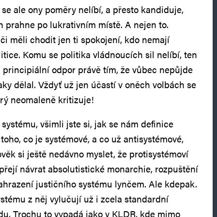
se ale ony poměry nelíbí, a přesto kandiduje,
en prahne po lukrativním místě. A nejen to.
iči měli chodit jen ti spokojení, kdo nemají
tice. Komu se politika vládnoucích sil nelíbí, ten
j principiální odpor právě tím, že vůbec nepůjde
ky dělal. Vždyť už jen účastí v oněch volbách se
rý neomaleně kritizuje!
systému, všimli jste si, jak se nám definice
í) toho, co je systémové, a co už antisystémové,
věk si ještě nedávno myslet, že protisystémoví
i přejí návrat absolutistické monarchie, rozpuštění
ahrazení justičního systému lynčem. Ale kdepak.
stému z něj vylučují už i zcela standardní
udu. Trochu to vypadá jako v KLDR, kde mimo