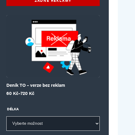
ŽÁDNÉ REKLAMY
Deník TO – verze bez reklam
Rozpětí cen: 60 Kč až 720 Kč
60
Kč
–
720
Kč
DÉLKA