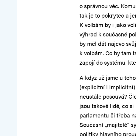
o správnou věc. Komu 
tak je to pokrytec a j
K volbám by i jako vol
výhrad k současné poli
by měl dát najevo svů
k volbám. Co by tam ta
zapojí do systému, kte
A když už jsme u toho 
(explicitní i implicitn
neustále posouvá? Člo
jsou takové lidé, co s
parlamentu či třeba n
Současní „majitelé“ sy
politiky hlavního pro