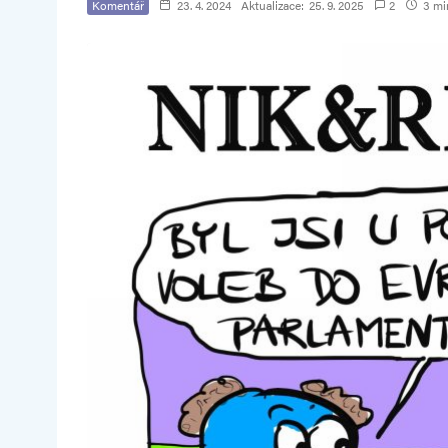
Komentář
23. 4. 2024
Aktualizace:
25. 9. 2025
2
3 min