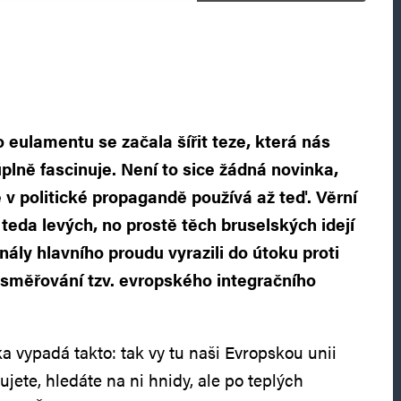
 eulamentu se začala šířit teze, která nás
plně fascinuje. Není to sice žádná novinka,
 v politické propagandě používá až teď. Věrní
 teda levých, no prostě těch bruselských idejí
ály hlavního proudu vyrazili do útoku proti
směřování tzv. evropského integračního
ka vypadá takto: tak vy tu naši Evropskou unii
ujete, hledáte na ni hnidy, ale po teplých