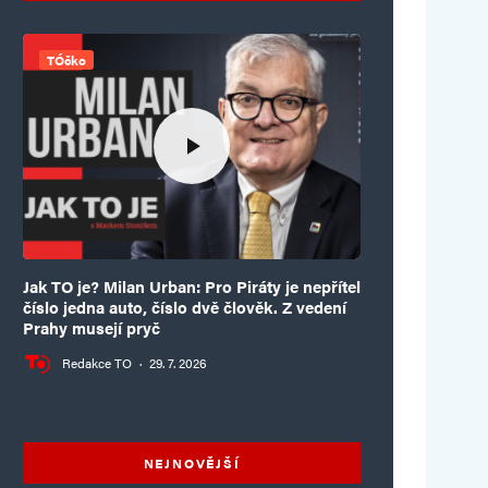
TÓčko
Jak TO je? Milan Urban: Pro Piráty je nepřítel
číslo jedna auto, číslo dvě člověk. Z vedení
Prahy musejí pryč
Redakce TO
·
29. 7. 2026
NEJNOVĚJŠÍ