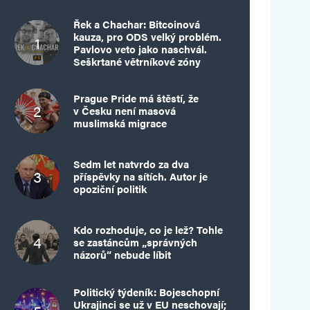
Řek a Chachar: Bitcoinová
kauza, pro ODS velký problém.
Pavlovo veto jako naschvál.
Seškrtané větrníkové zóny
Prague Pride má štěstí, že
v Česku není masová
muslimská migrace
Sedm let natvrdo za dva
příspěvky na sítích. Autor je
opoziční politik
Kdo rozhoduje, co je lež? Tohle
se zastáncům „správných
názorů“ nebude líbit
Politický týdeník: Bojeschopní
Ukrajinci se už v EU neschovají;