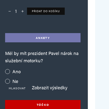
PŘIDAT DO KOŠÍKU
Deník TO – verze bez reklam množství
Alternative:
ANKETY
Měl by mít prezident Pavel nárok na
služební motorku?
Ano
Ne
Zobrazit výsledky
HLASOVAT
TÓČKO