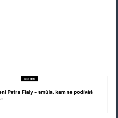
Také čtěte
ení Petra Fialy – smůla, kam se podíváš
023