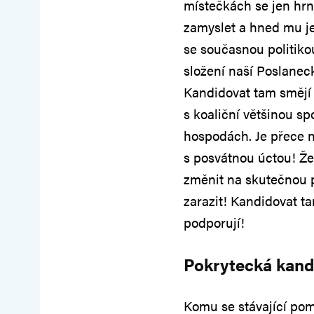
místečkách se jen hrn
zamyslet a hned mu je 
se současnou politikou
složení naší Poslane
Kandidovat tam smějí 
s koaliční většinou spo
hospodách. Je přece 
s posvátnou úctou! Že 
změnit na skutečnou p
zarazit! Kandidovat ta
podporují!
Pokrytecká kand
Komu se stávající pomě